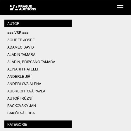
AUTOR
=== VŠE ===
ACHRER JOSEF
ADAMEC DAVID
ALADIN TAMARA
ALADIN, PŘIPSÁNO TAMARA
ALINARI FRATELLI
ANDERLE JIŘÍ
ANDERLOVÁ ALENA
AUBRECHTOVÁ PAVLA
AUTOŘI RŮZNÍ
BAČKOVSKÝ JAN
BAKIČOVÁ LUBA
BALCAR JIŘÍ
KATEGORIE
BALCAR KAREL