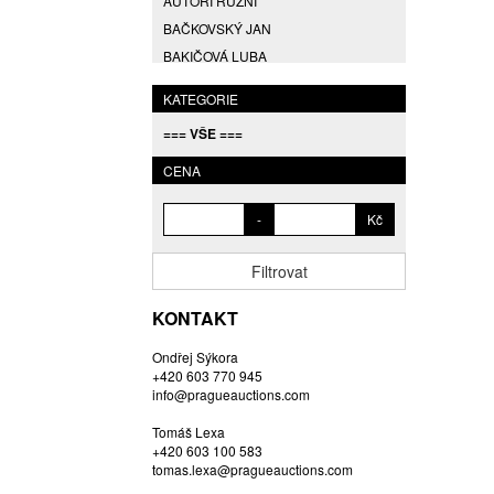
AUTOŘI RŮZNÍ
BAČKOVSKÝ JAN
BAKIČOVÁ LUBA
BALCAR JIŘÍ
KATEGORIE
BALCAR KAREL
=== VŠE ===
BALCAR MARTIN
BALÍČEK PETR
CENA
BARTÁČEK KAREL
-
Kč
BARTKO MAREK
BARTOŇ DAVID
Filtrovat
BARTOŠ JIŘÍ
BARTOŠOVÁ LISBETH
KONTAKT
BASTL ROMAN
Ondřej Sýkora
BAUCH JAN
+420 603 770 945
BAUER VL.
info@pragueauctions.com
BAUR MAX
Tomáš Lexa
BEDNÁŘOVÁ EVA
+420 603 100 583
tomas.lexa@pragueauctions.com
BĚHAL DOMINIK