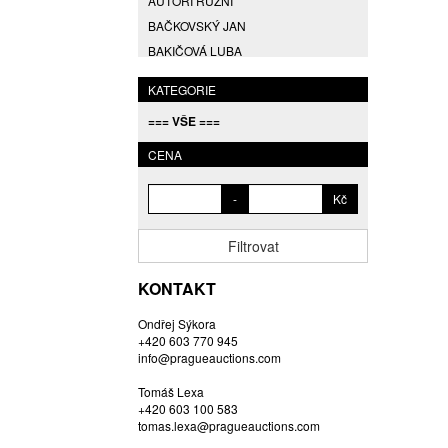
AUTOŘI RŮZNÍ
BAČKOVSKÝ JAN
BAKIČOVÁ LUBA
BALCAR JIŘÍ
KATEGORIE
BALCAR KAREL
=== VŠE ===
BALCAR MARTIN
BALÍČEK PETR
CENA
BARTÁČEK KAREL
-
Kč
BARTKO MAREK
BARTOŇ DAVID
Filtrovat
BARTOŠ JIŘÍ
BARTOŠOVÁ LISBETH
KONTAKT
BASTL ROMAN
Ondřej Sýkora
BAUCH JAN
+420 603 770 945
BAUER VL.
info@pragueauctions.com
BAUR MAX
Tomáš Lexa
BEDNÁŘOVÁ EVA
+420 603 100 583
tomas.lexa@pragueauctions.com
BĚHAL DOMINIK