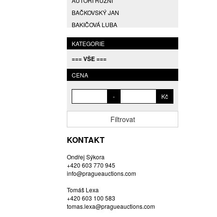
AUTOŘI RŮZNÍ
BAČKOVSKÝ JAN
BAKIČOVÁ LUBA
BALCAR JIŘÍ
KATEGORIE
BALCAR KAREL
=== VŠE ===
BALCAR MARTIN
BALÍČEK PETR
CENA
BARTÁČEK KAREL
-
Kč
BARTKO MAREK
BARTOŇ DAVID
Filtrovat
BARTOŠ JIŘÍ
BARTOŠOVÁ LISBETH
KONTAKT
BASTL ROMAN
Ondřej Sýkora
BAUCH JAN
+420 603 770 945
BAUER VL.
info@pragueauctions.com
BAUR MAX
Tomáš Lexa
BEDNÁŘOVÁ EVA
+420 603 100 583
tomas.lexa@pragueauctions.com
BĚHAL DOMINIK