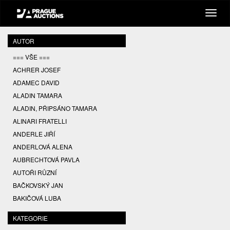
AUTOR
=== VŠE ===
ACHRER JOSEF
ADAMEC DAVID
ALADIN TAMARA
ALADIN, PŘIPSÁNO TAMARA
ALINARI FRATELLI
ANDERLE JIŘÍ
ANDERLOVÁ ALENA
AUBRECHTOVÁ PAVLA
AUTOŘI RŮZNÍ
BAČKOVSKÝ JAN
BAKIČOVÁ LUBA
BALCAR JIŘÍ
KATEGORIE
BALCAR KAREL