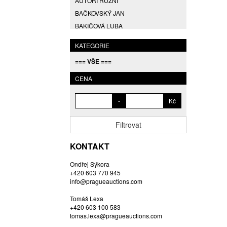
AUTOŘI RŮZNÍ
BAČKOVSKÝ JAN
BAKIČOVÁ LUBA
BALCAR JIŘÍ
KATEGORIE
BALCAR KAREL
=== VŠE ===
BALCAR MARTIN
BALÍČEK PETR
CENA
BARTÁČEK KAREL
-
Kč
BARTKO MAREK
BARTOŇ DAVID
Filtrovat
BARTOŠ JIŘÍ
BARTOŠOVÁ LISBETH
KONTAKT
BASTL ROMAN
Ondřej Sýkora
BAUCH JAN
+420 603 770 945
BAUER VL.
info@pragueauctions.com
BAUR MAX
Tomáš Lexa
BEDNÁŘOVÁ EVA
+420 603 100 583
tomas.lexa@pragueauctions.com
BĚHAL DOMINIK