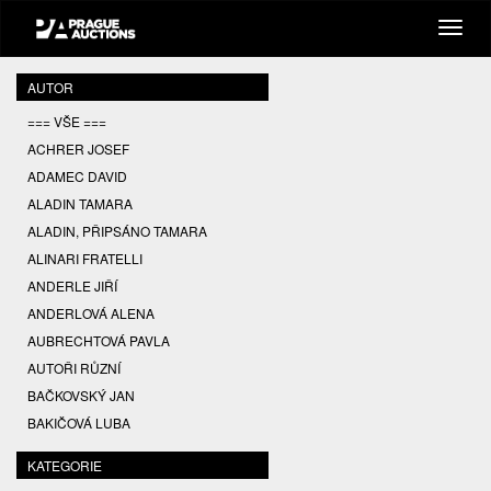
AUTOR
=== VŠE ===
ACHRER JOSEF
ADAMEC DAVID
ALADIN TAMARA
ALADIN, PŘIPSÁNO TAMARA
ALINARI FRATELLI
ANDERLE JIŘÍ
ANDERLOVÁ ALENA
AUBRECHTOVÁ PAVLA
AUTOŘI RŮZNÍ
BAČKOVSKÝ JAN
BAKIČOVÁ LUBA
BALCAR JIŘÍ
KATEGORIE
BALCAR KAREL