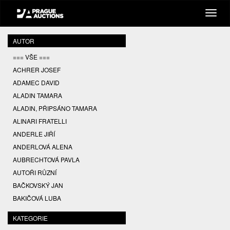
AUTOR
=== VŠE ===
ACHRER JOSEF
ADAMEC DAVID
ALADIN TAMARA
ALADIN, PŘIPSÁNO TAMARA
ALINARI FRATELLI
ANDERLE JIŘÍ
ANDERLOVÁ ALENA
AUBRECHTOVÁ PAVLA
AUTOŘI RŮZNÍ
BAČKOVSKÝ JAN
BAKIČOVÁ LUBA
BALCAR JIŘÍ
KATEGORIE
BALCAR KAREL