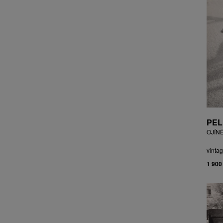
CZEPCOVÁ IRENA
CZIROKOVÁ RENATA
DANIHELOVSKÝ JIŘÍ
DAVID DALIBOR
DAVID JIŘÍ
DAVIS STUDIO
DE BAKKER ROBERT
DEJMEK PETR
DEMEL KAREL
DOBIÁŠ KAROL
PEL
DOBRA RIFO
OJÍN
DOČEKAL KAREL
DOLEŽAL JINDŘICH
vintag
DOSTÁL FRANTIŠEK
1 900
DOSTÁL JAN
DOSTÁL VLADIMÍR
DRAHOTOVÁ VERONIKA
DRESSLER PETER