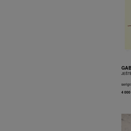
CHOCHOLA VÁCLAV
CHOVANEC JAN
CHRAMOSTA CYRIL
CHVÁTAL JIŘÍ
CIBULKOVÁ JANA
CIBULKOVÁ JINDRA
ČISÁRIK JAN
CÍSAŘOVSKÝ TOMÁŠ
ČÍŽEK JOSEF
GAB
ČIŽMÁR JOZEF
JEŠT
CLESINGER JEAN BAPTISTE
AUGUSTE
serigr
ČLOVĚK PROJEKT ČESKÝ
4 000
CORVIN JIŘÍ
COUBINE OTHON
COUFAL ONDŘEJ
CUBROVÁ MAGDALENA
CUDLÍN KAREL