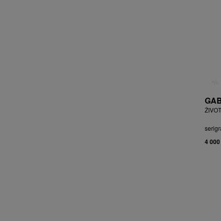
BRYCHTA JAN
BRYCHTA, PŘIPSÁNO JAROSLAV
BUDÍKOVÁ JANA
BUFKA ÁJA
BUKOVSKÝ IVAN
BURDA VLADIMÍR
BURIAN ZDENĚK
BURSÍK SPYTÍMÍR
GAB
CABAN MIROSLAV
ŽIVOT
ČABLA, PŘIPSÁNO BOHUMIL
ČADA MARTIN
serigr
CAIS MILAN
4 000
CAJTHAML DAVID
CAJTHAML JAN
CAMBEROQUE JEAN
CARLOS M.
CARO PEPE
ČECHOVÁ OLGA