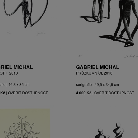
RIEL MICHAL
GABRIEL MICHAL
T I., 2010
PRŮZKUMNÍCI, 2010
afie | 46,3 x 35 cm
serigrafie | 49,5 x 34,6 cm
 Kč
|
OVĚŘIT DOSTUPNOST
4 000 Kč
|
OVĚŘIT DOSTUPNOST