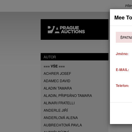
PŘI
Mee T
AK
ŠPATN
P
Jméno:
AUTOR
=== VŠE ===
E-MAIL:
ACHRER JOSEF
ADAMEC DAVID
Telefon:
ALADIN TAMARA
ALADIN, PŘIPSÁNO TAMARA
ALINARI FRATELLI
ANDERLE JIŘÍ
ANDERLOVÁ ALENA
AUBRECHTOVÁ PAVLA