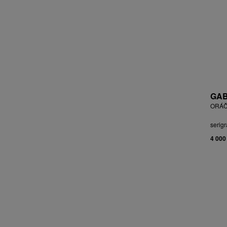
BLABOLILOVÁ MARIE
BLÁHA STANISLAV
BLÁHA, ST. VÁCLAV
BLAŽEK JAROSLAV
BLECHA LUBOMÍR
BLÜ ANA
BOHÁČ JIŘÍ
BORN ADOLF
GAB
BOŠTÍK VÁCLAV
ORÁČ
BOUDA CYRIL
serigr
BOUDOVÁ JANA
4 000
BRÁZDIL ALEŠ
BROMOVÁ VERONIKA
BROŽ RADEK
BRUNCLÍK PAVEL
BRUNNER DVOŘÁK RUDOLF
BRUNOVSKÝ ALBÍN
BRUNTON VLADIMÍR