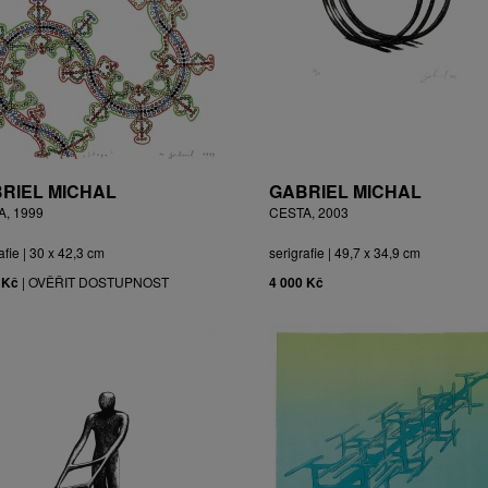
RIEL MICHAL
GABRIEL MICHAL
A, 1999
CESTA, 2003
afie | 30 x 42,3 cm
serigrafie | 49,7 x 34,9 cm
 Kč
|
OVĚŘIT DOSTUPNOST
4 000 Kč