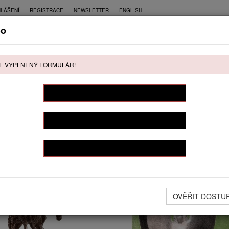
HLÁŠENÍ
REGISTRACE
NEWSLETTER
ENGLISH
oo
CE
PŘÍMÝ PRODEJ
KONTAKT
Ě VYPLNĚNÝ FORMULÁŘ!
ŘÍMÝ PRODEJ