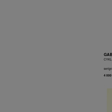
ČEJKOVÁ ANNA ŠKOPKOVÁ
ČERMÁK JOSEF
ČERMÁK MARKO
ČERMÁKOVÁ LENKA
ČERNICKÝ JIŘÍ
ČERNÝ ALEŠ
ČERNÝ FILIP
ČERNÝ JAN
ČERNÝ KAREL
GAB
CHABA KAREL
CYKLO
CHABERA MILAN
serigr
CHADIMA JIŘÍ
4 000
CHARINDA MOHAMMED WASIA
CHATRNÝ DALIBOR
CHIWAYA RAJABU
CHLUPÁČ MILOSLAV
CHMELOVÁ ADÉLA
CHMELOVÁ MARTINA