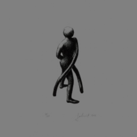
KOHOUT ONDŘEJ
KOJAN JAN
KOLÁŘ JIŘÍ
KOLÁŘ VLADAN
KOLBÁBEK RADEK
KOLÍBAL STANISLAV
KOLLÁRIK SAMUEL
KOLOVRATNÍK DAVID
KOMÁČEK MARIÁN
KOMÁREK IVAN
KOMÁREK VLADIMÍR
KOŇAŘÍK JAN
KONEČNÝ STANISLAV
KONEČNÝ VIKTOR
KONÍČEK OLDŘICH
KONRÁD MIROSLAV
KONSTANTINOVÁ HELENA
KONŮPEK JAN