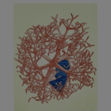
JARCOVJÁK VLADIMÍR
JAROŠ J. F.
JAROŠ LIBOR
JASANSKÝ PAVEL
JAŠKA JIŘÍ
JELENEK JAROSLAV
JELÍNEK VLADIMÍR
JELÍNKOVÁ EVA
JELÍNKOVÁ KAROLÍNA
JELÍNKOVÁ YVONA
JERIE KAREL
JEŽEK PAVEL
JEŽEK STANISLAV
JÍLEK ADAM
JINDRÁK SKŘIVÁNKOVÁ LUCIE
JÍRA JOSEF
JIRÁNEK M.