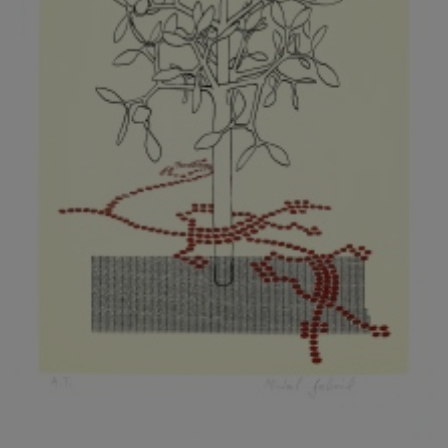
KOVANDA JIŘÍ
KOVAŘÍK JINDŘICH
KOVAŘÍK, PŘIPSÁNO HUBERT
KOWALISKI PAUL
KOŽÍŠEK PETR
KOZLÍK VLADIMÍR
KOZMÁLY GABRIEL
KRAJC MARTIN
KRAJÍČEK, ST. MILAN
KRÁL FRANTIŠEK
KRÁLOVÁ MARKÉTA
KRAMER FRED
KRASL FRANTIŠEK
KRÁTKÝ ČESTMÍR
KRATOCHVÍL ANTONÍN
KREJBICH DANIEL
KREJČA ALEŠ
KREJČÍ JAROSLAV