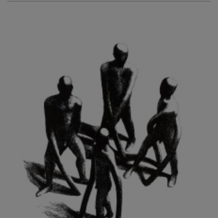
KURIŠ MARTIN
KURŇAVKA DAVID
KUŠČYNSKYJ TARAS
KVĚTENSKÁ ZDENKA
KYNCL FRANTIŠEK
KYNDROVÁ DANA
KYSELA JAROSLAV
LADA JOSEF
LADRA ZDENĚK
LAMR ALEŠ
LAMROVÁ BLANKA
LANDBERG NILS
LANGER KAREL
LAUFROVÁ ALENA
LAUSCHMANN JAN
LECHNER R.
LECRAN VIGNEAU
LESAŘOVÁ ROUBÍČKOVÁ MICHAELA