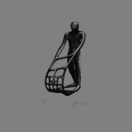
GRAMMAR ALBINUS
GREGOR MIROSLAV
GRIBOVSKÝ ANTONÍN
GRIMMICH IGOR
GROSS FRANTIŠEK
GROSSEOVÁ ELZBIETA
GROSSMANN IGOR
GRUBER IVAN
GRUBER PETR
GRÜNWALDOVÁ GLORIE
GRUS JAROSLAV
GUTFREUND OTTO
GYÖRI LAJOŠ
HAAS ASOT
HAAS TERRY
HÁBL PATRIK
HACKENSCHMIED ALEXANDER
HÁJEK KAREL