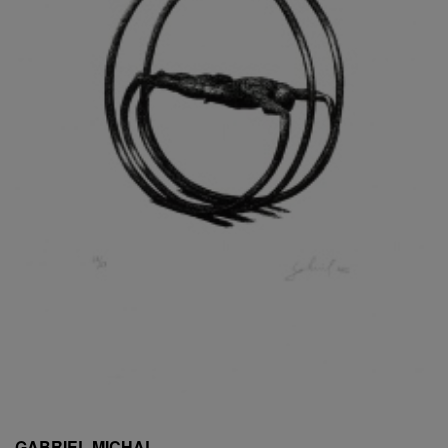
ESCHLER, PŘIPSÁNO RUDOLF
EXNAR JAN
FAFEK EMIL
FALTUS PETR
FANTA FRANTIŠEK
FANTA JAROSLAV
FÁRA LIBOR
FÁROVÁ GABINA
FEYFAR ZDENKO
FIALA VÁCLAV
FILA RUDOLF
FILIPOVOVÁ MARIE
FILIPOVSKÝ JIŘÍ
FILKO STANO
FILLA EMIL
FINK KAREL
FIŠAR JAN
FISCHER BIRGITT
GABRIEL MICHAL