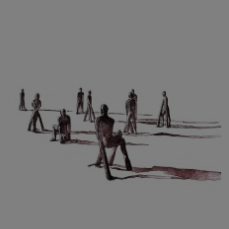
CIBULKOVÁ JINDRA
ČISÁRIK JAN
CÍSAŘOVSKÝ TOMÁŠ
ČÍŽEK JOSEF
ČIŽMÁR JOZEF
CLESINGER JEAN BAPTISTE AUGUSTE
ČLOVĚK PROJEKT ČESKÝ
CORVIN JIŘÍ
COUBINE OTHON
COUFAL ONDŘEJ
CUBROVÁ MAGDALENA
CUDLÍN KAREL
CZEPCOVÁ IRENA
CZIROKOVÁ RENATA
DANIHELOVSKÝ JIŘÍ
DAVID DALIBOR
DAVID JIŘÍ
DAVIS STUDIO