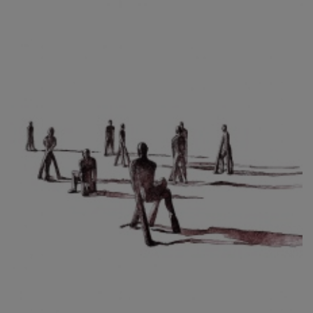
CIBULKOVÁ JINDRA
ČISÁRIK JAN
CÍSAŘOVSKÝ TOMÁŠ
ČÍŽEK JOSEF
ČIŽMÁR JOZEF
CLESINGER JEAN BAPTISTE AUGUSTE
ČLOVĚK PROJEKT ČESKÝ
CORVIN JIŘÍ
COUBINE OTHON
COUFAL ONDŘEJ
CUBROVÁ MAGDALENA
CUDLÍN KAREL
CZEPCOVÁ IRENA
CZIROKOVÁ RENATA
DANIHELOVSKÝ JIŘÍ
DAVID DALIBOR
DAVID JIŘÍ
DAVIS STUDIO