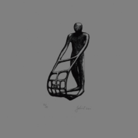
GRAMMAR ALBINUS
GREGOR MIROSLAV
GRIBOVSKÝ ANTONÍN
GRIMMICH IGOR
GROSS FRANTIŠEK
GROSSEOVÁ ELZBIETA
GROSSMANN IGOR
GRUBER IVAN
GRUBER PETR
GRÜNWALDOVÁ GLORIE
GRUS JAROSLAV
GUTFREUND OTTO
GYÖRI LAJOŠ
HAAS ASOT
HAAS TERRY
HÁBL PATRIK
HACKENSCHMIED ALEXANDER
HÁJEK KAREL