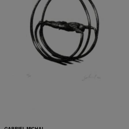
ESCHLER, PŘIPSÁNO RUDOLF
EXNAR JAN
FAFEK EMIL
FALTUS PETR
FANTA FRANTIŠEK
FANTA JAROSLAV
FÁRA LIBOR
FÁROVÁ GABINA
FEYFAR ZDENKO
FIALA VÁCLAV
FILA RUDOLF
FILIPOVOVÁ MARIE
FILIPOVSKÝ JIŘÍ
FILKO STANO
FILLA EMIL
FINK KAREL
FIŠAR JAN
FISCHER BIRGITT
GABRIEL MICHAL