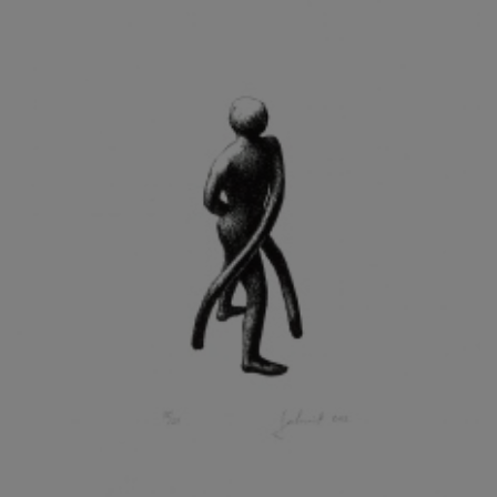
KOHOUT ONDŘEJ
KOJAN JAN
KOLÁŘ JIŘÍ
KOLÁŘ VLADAN
KOLBÁBEK RADEK
KOLÍBAL STANISLAV
KOLLÁRIK SAMUEL
KOLOVRATNÍK DAVID
KOMÁČEK MARIÁN
KOMÁREK IVAN
KOMÁREK VLADIMÍR
KOŇAŘÍK JAN
KONEČNÝ STANISLAV
KONEČNÝ VIKTOR
KONÍČEK OLDŘICH
KONRÁD MIROSLAV
KONSTANTINOVÁ HELENA
KONŮPEK JAN