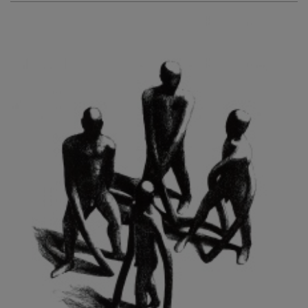
KURIŠ MARTIN
KURŇAVKA DAVID
KUŠČYNSKYJ TARAS
KVĚTENSKÁ ZDENKA
KYNCL FRANTIŠEK
KYNDROVÁ DANA
KYSELA JAROSLAV
LADA JOSEF
LADRA ZDENĚK
LAMR ALEŠ
LAMROVÁ BLANKA
LANDBERG NILS
LANGER KAREL
LAUFROVÁ ALENA
LAUSCHMANN JAN
LECHNER R.
LECRAN VIGNEAU
LESAŘOVÁ ROUBÍČKOVÁ MICHAELA