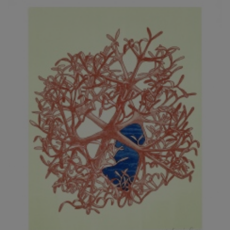
JARCOVJÁK VLADIMÍR
JAROŠ J. F.
JAROŠ LIBOR
JASANSKÝ PAVEL
JAŠKA JIŘÍ
JELENEK JAROSLAV
JELÍNEK VLADIMÍR
JELÍNKOVÁ EVA
JELÍNKOVÁ KAROLÍNA
JELÍNKOVÁ YVONA
JERIE KAREL
JEŽEK PAVEL
JEŽEK STANISLAV
JÍLEK ADAM
JINDRÁK SKŘIVÁNKOVÁ LUCIE
JÍRA JOSEF
JIRÁNEK M.