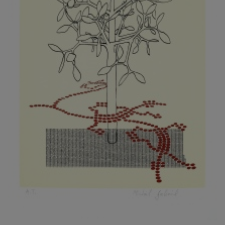
KOVANDA JIŘÍ
KOVAŘÍK JINDŘICH
KOVAŘÍK, PŘIPSÁNO HUBERT
KOWALISKI PAUL
KOŽÍŠEK PETR
KOZLÍK VLADIMÍR
KOZMÁLY GABRIEL
KRAJC MARTIN
KRAJÍČEK, ST. MILAN
KRÁL FRANTIŠEK
KRÁLOVÁ MARKÉTA
KRAMER FRED
KRASL FRANTIŠEK
KRÁTKÝ ČESTMÍR
KRATOCHVÍL ANTONÍN
KREJBICH DANIEL
KREJČA ALEŠ
KREJČÍ JAROSLAV