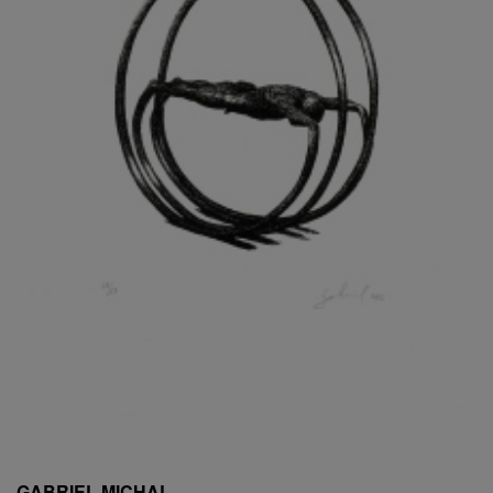
ESCHLER, PŘIPSÁNO RUDOLF
EXNAR JAN
FAFEK EMIL
FALTUS PETR
FANTA FRANTIŠEK
FANTA JAROSLAV
FÁRA LIBOR
FÁROVÁ GABINA
FEYFAR ZDENKO
FIALA VÁCLAV
FILA RUDOLF
FILIPOVOVÁ MARIE
FILIPOVSKÝ JIŘÍ
FILKO STANO
FILLA EMIL
FINK KAREL
FIŠAR JAN
FISCHER BIRGITT
GABRIEL MICHAL