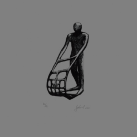
GRAMMAR ALBINUS
GREGOR MIROSLAV
GRIBOVSKÝ ANTONÍN
GRIMMICH IGOR
GROSS FRANTIŠEK
GROSSEOVÁ ELZBIETA
GROSSMANN IGOR
GRUBER IVAN
GRUBER PETR
GRÜNWALDOVÁ GLORIE
GRUS JAROSLAV
GUTFREUND OTTO
GYÖRI LAJOŠ
HAAS ASOT
HAAS TERRY
HÁBL PATRIK
HACKENSCHMIED ALEXANDER
HÁJEK KAREL