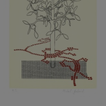
KOVANDA JIŘÍ
KOVAŘÍK JINDŘICH
KOVAŘÍK, PŘIPSÁNO HUBERT
KOWALISKI PAUL
KOŽÍŠEK PETR
KOZLÍK VLADIMÍR
KOZMÁLY GABRIEL
KRAJC MARTIN
KRAJÍČEK, ST. MILAN
KRÁL FRANTIŠEK
KRÁLOVÁ MARKÉTA
KRAMER FRED
KRASL FRANTIŠEK
KRÁTKÝ ČESTMÍR
KRATOCHVÍL ANTONÍN
KREJBICH DANIEL
KREJČA ALEŠ
KREJČÍ JAROSLAV