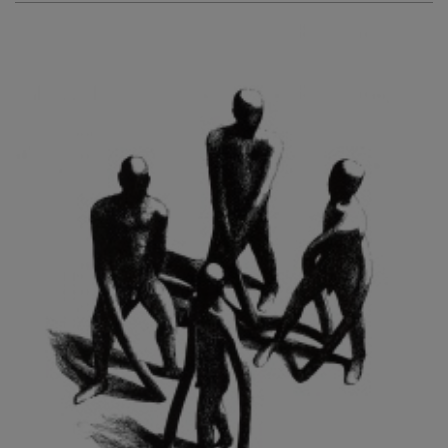
KURIŠ MARTIN
KURŇAVKA DAVID
KUŠČYNSKYJ TARAS
KVĚTENSKÁ ZDENKA
KYNCL FRANTIŠEK
KYNDROVÁ DANA
KYSELA JAROSLAV
LADA JOSEF
LADRA ZDENĚK
LAMR ALEŠ
LAMROVÁ BLANKA
LANDBERG NILS
LANGER KAREL
LAUFROVÁ ALENA
LAUSCHMANN JAN
LECHNER R.
LECRAN VIGNEAU
LESAŘOVÁ ROUBÍČKOVÁ MICHAELA