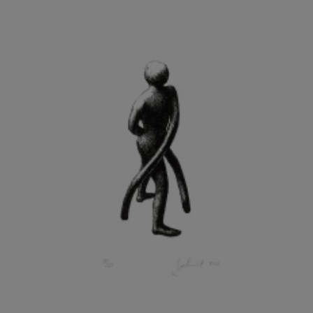
KOHOUT ONDŘEJ
KOJAN JAN
KOLÁŘ JIŘÍ
KOLÁŘ VLADAN
KOLBÁBEK RADEK
KOLÍBAL STANISLAV
KOLLÁRIK SAMUEL
KOLOVRATNÍK DAVID
KOMÁČEK MARIÁN
KOMÁREK IVAN
KOMÁREK VLADIMÍR
KOŇAŘÍK JAN
KONEČNÝ STANISLAV
KONEČNÝ VIKTOR
KONÍČEK OLDŘICH
KONRÁD MIROSLAV
KONSTANTINOVÁ HELENA
KONŮPEK JAN