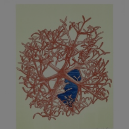
JARCOVJÁK VLADIMÍR
JAROŠ J. F.
JAROŠ LIBOR
JASANSKÝ PAVEL
JAŠKA JIŘÍ
JELENEK JAROSLAV
JELÍNEK VLADIMÍR
JELÍNKOVÁ EVA
JELÍNKOVÁ KAROLÍNA
JELÍNKOVÁ YVONA
JERIE KAREL
JEŽEK PAVEL
JEŽEK STANISLAV
JÍLEK ADAM
JINDRÁK SKŘIVÁNKOVÁ LUCIE
JÍRA JOSEF
JIRÁNEK M.