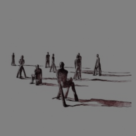
CIBULKOVÁ JINDRA
ČISÁRIK JAN
CÍSAŘOVSKÝ TOMÁŠ
ČÍŽEK JOSEF
ČIŽMÁR JOZEF
CLESINGER JEAN BAPTISTE AUGUSTE
ČLOVĚK PROJEKT ČESKÝ
CORVIN JIŘÍ
COUBINE OTHON
COUFAL ONDŘEJ
CUBROVÁ MAGDALENA
CUDLÍN KAREL
CZEPCOVÁ IRENA
CZIROKOVÁ RENATA
DANIHELOVSKÝ JIŘÍ
DAVID DALIBOR
DAVID JIŘÍ
DAVIS STUDIO