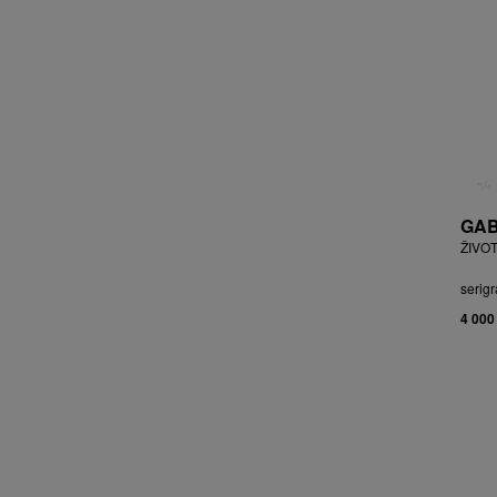
BRYCHTA JAN
BRYCHTA, PŘIPSÁNO JAROSLAV
BUDÍKOVÁ JANA
BUFKA ÁJA
BUKOVSKÝ IVAN
BURDA VLADIMÍR
BURIAN ZDENĚK
BURSÍK SPYTÍMÍR
GAB
CABAN MIROSLAV
ŽIVOT
ČABLA, PŘIPSÁNO BOHUMIL
ČADA MARTIN
serigr
CAIS MILAN
4 000
CAJTHAML DAVID
CAJTHAML JAN
CAMBEROQUE JEAN
CARLOS M.
CARO PEPE
ČECHOVÁ OLGA