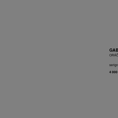
BLABOLILOVÁ MARIE
BLÁHA STANISLAV
BLÁHA, ST. VÁCLAV
BLAŽEK JAROSLAV
BLECHA LUBOMÍR
BLÜ ANA
BOHÁČ JIŘÍ
BORN ADOLF
GAB
BOŠTÍK VÁCLAV
ORÁČ
BOUDA CYRIL
serigr
BOUDOVÁ JANA
4 000
BRÁZDIL ALEŠ
BROMOVÁ VERONIKA
BROŽ RADEK
BRUNCLÍK PAVEL
BRUNNER DVOŘÁK RUDOLF
BRUNOVSKÝ ALBÍN
BRUNTON VLADIMÍR