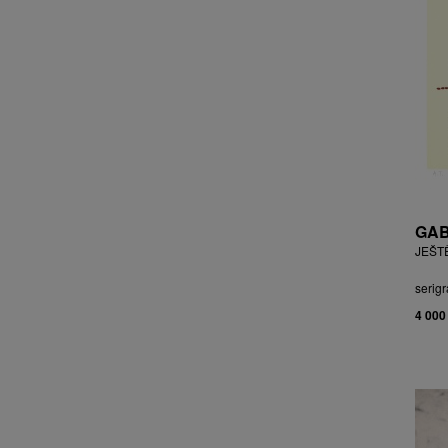
CHOCHOLA VÁCLAV
CHOVANEC JAN
CHRAMOSTA CYRIL
CHVÁTAL JIŘÍ
CIBULKOVÁ JANA
CIBULKOVÁ JINDRA
ČISÁRIK JAN
CÍSAŘOVSKÝ TOMÁŠ
ČÍŽEK JOSEF
GAB
ČIŽMÁR JOZEF
JEŠT
CLESINGER JEAN BAPTISTE
AUGUSTE
serigr
ČLOVĚK PROJEKT ČESKÝ
4 000
CORVIN JIŘÍ
COUBINE OTHON
COUFAL ONDŘEJ
CUBROVÁ MAGDALENA
CUDLÍN KAREL