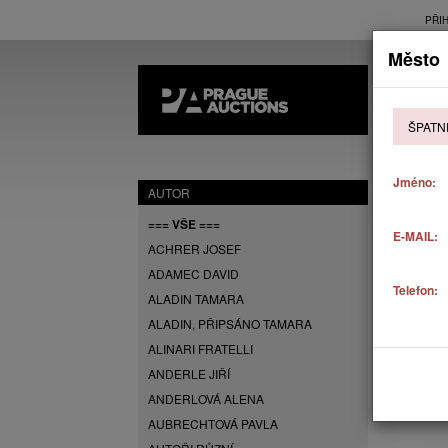
PŘI
Město
AK
ŠPATN
P
Jméno:
AUTOR
=== VŠE ===
E-MAIL:
ACHRER JOSEF
ADAMEC DAVID
Telefon:
ALADIN TAMARA
ALADIN, PŘIPSÁNO TAMARA
ALINARI FRATELLI
ANDERLE JIŘÍ
ANDERLOVÁ ALENA
AUBRECHTOVÁ PAVLA