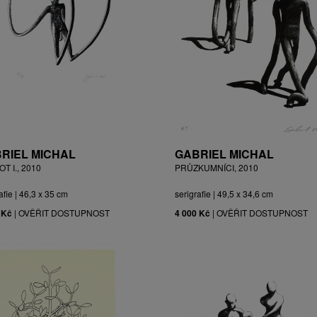
RIEL MICHAL
GABRIEL MICHAL
T I., 2010
PRŮZKUMNÍCI, 2010
afie | 46,3 x 35 cm
serigrafie | 49,5 x 34,6 cm
 Kč
|
OVĚŘIT DOSTUPNOST
4 000 Kč
|
OVĚŘIT DOSTUPNOST