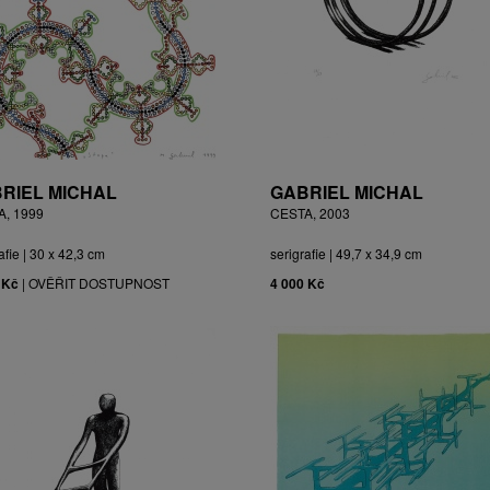
RIEL MICHAL
GABRIEL MICHAL
A, 1999
CESTA, 2003
afie | 30 x 42,3 cm
serigrafie | 49,7 x 34,9 cm
 Kč
|
OVĚŘIT DOSTUPNOST
4 000 Kč