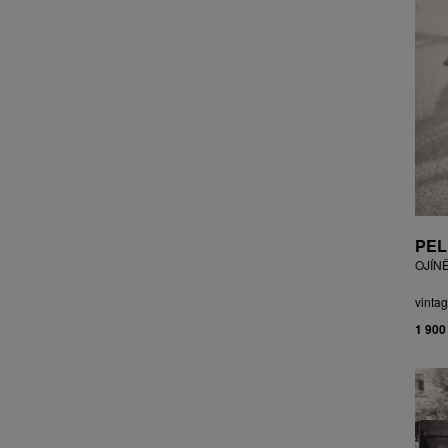
CZEPCOVÁ IRENA
CZIROKOVÁ RENATA
DANIHELOVSKÝ JIŘÍ
DAVID DALIBOR
DAVID JIŘÍ
DAVIS STUDIO
DE BAKKER ROBERT
DEJMEK PETR
DEMEL KAREL
DOBIÁŠ KAROL
PEL
DOBRA RIFO
OJÍN
DOČEKAL KAREL
DOLEŽAL JINDŘICH
vintag
DOSTÁL FRANTIŠEK
1 900
DOSTÁL JAN
DOSTÁL VLADIMÍR
DRAHOTOVÁ VERONIKA
DRESSLER PETER