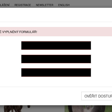
HLÁŠENÍ
REGISTRACE
NEWSLETTER
ENGLISH
CE
PŘÍMÝ PRODEJ
KONTAKT
Ě VYPLNĚNÝ FORMULÁŘ!
ŘÍMÝ PRODEJ