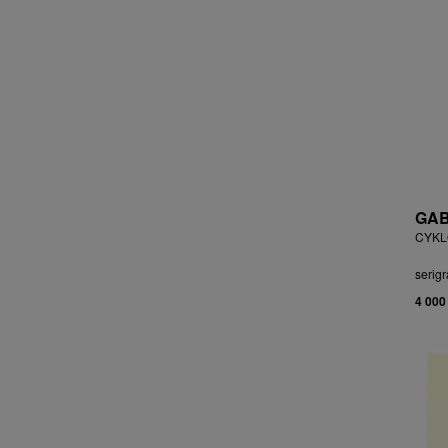
ČEJKOVÁ ANNA ŠKOPKOVÁ
ČERMÁK JOSEF
ČERMÁK MARKO
ČERMÁKOVÁ LENKA
ČERNICKÝ JIŘÍ
ČERNÝ ALEŠ
ČERNÝ FILIP
ČERNÝ JAN
ČERNÝ KAREL
GAB
CHABA KAREL
CYKLO
CHABERA MILAN
serigr
CHADIMA JIŘÍ
4 000
CHARINDA MOHAMMED WASIA
CHATRNÝ DALIBOR
CHIWAYA RAJABU
CHLUPÁČ MILOSLAV
CHMELOVÁ ADÉLA
CHMELOVÁ MARTINA