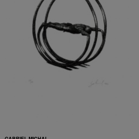
ESCHLER, PŘIPSÁNO RUDOLF
EXNAR JAN
FAFEK EMIL
FALTUS PETR
FANTA FRANTIŠEK
FANTA JAROSLAV
FÁRA LIBOR
FÁROVÁ GABINA
FEYFAR ZDENKO
FIALA VÁCLAV
FILA RUDOLF
FILIPOVOVÁ MARIE
FILIPOVSKÝ JIŘÍ
FILKO STANO
FILLA EMIL
FINK KAREL
FIŠAR JAN
FISCHER BIRGITT
GABRIEL MICHAL