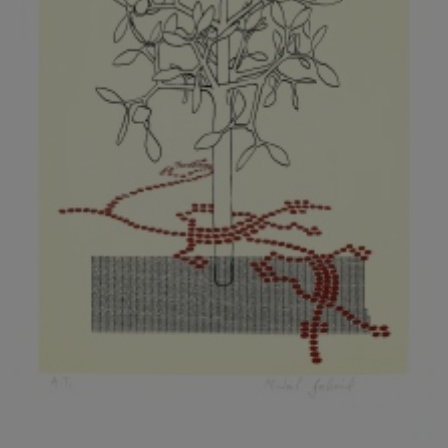
KOVANDA JIŘÍ
KOVAŘÍK JINDŘICH
KOVAŘÍK, PŘIPSÁNO HUBERT
KOWALISKI PAUL
KOŽÍŠEK PETR
KOZLÍK VLADIMÍR
KOZMÁLY GABRIEL
KRAJC MARTIN
KRAJÍČEK, ST. MILAN
KRÁL FRANTIŠEK
KRÁLOVÁ MARKÉTA
KRAMER FRED
KRASL FRANTIŠEK
KRÁTKÝ ČESTMÍR
KRATOCHVÍL ANTONÍN
KREJBICH DANIEL
KREJČA ALEŠ
KREJČÍ JAROSLAV