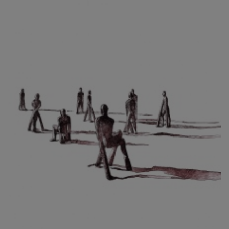
CIBULKOVÁ JINDRA
ČISÁRIK JAN
CÍSAŘOVSKÝ TOMÁŠ
ČÍŽEK JOSEF
ČIŽMÁR JOZEF
CLESINGER JEAN BAPTISTE AUGUSTE
ČLOVĚK PROJEKT ČESKÝ
CORVIN JIŘÍ
COUBINE OTHON
COUFAL ONDŘEJ
CUBROVÁ MAGDALENA
CUDLÍN KAREL
CZEPCOVÁ IRENA
CZIROKOVÁ RENATA
DANIHELOVSKÝ JIŘÍ
DAVID DALIBOR
DAVID JIŘÍ
DAVIS STUDIO