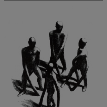
KURIŠ MARTIN
KURŇAVKA DAVID
KUŠČYNSKYJ TARAS
KVĚTENSKÁ ZDENKA
KYNCL FRANTIŠEK
KYNDROVÁ DANA
KYSELA JAROSLAV
LADA JOSEF
LADRA ZDENĚK
LAMR ALEŠ
LAMROVÁ BLANKA
LANDBERG NILS
LANGER KAREL
LAUFROVÁ ALENA
LAUSCHMANN JAN
LECHNER R.
LECRAN VIGNEAU
LESAŘOVÁ ROUBÍČKOVÁ MICHAELA