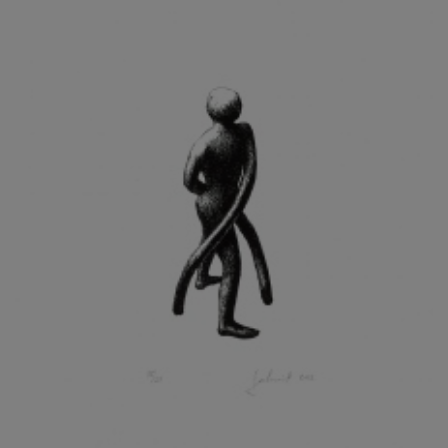
KOHOUT ONDŘEJ
KOJAN JAN
KOLÁŘ JIŘÍ
KOLÁŘ VLADAN
KOLBÁBEK RADEK
KOLÍBAL STANISLAV
KOLLÁRIK SAMUEL
KOLOVRATNÍK DAVID
KOMÁČEK MARIÁN
KOMÁREK IVAN
KOMÁREK VLADIMÍR
KOŇAŘÍK JAN
KONEČNÝ STANISLAV
KONEČNÝ VIKTOR
KONÍČEK OLDŘICH
KONRÁD MIROSLAV
KONSTANTINOVÁ HELENA
KONŮPEK JAN