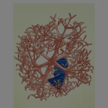
JARCOVJÁK VLADIMÍR
JAROŠ J. F.
JAROŠ LIBOR
JASANSKÝ PAVEL
JAŠKA JIŘÍ
JELENEK JAROSLAV
JELÍNEK VLADIMÍR
JELÍNKOVÁ EVA
JELÍNKOVÁ KAROLÍNA
JELÍNKOVÁ YVONA
JERIE KAREL
JEŽEK PAVEL
JEŽEK STANISLAV
JÍLEK ADAM
JINDRÁK SKŘIVÁNKOVÁ LUCIE
JÍRA JOSEF
JIRÁNEK M.