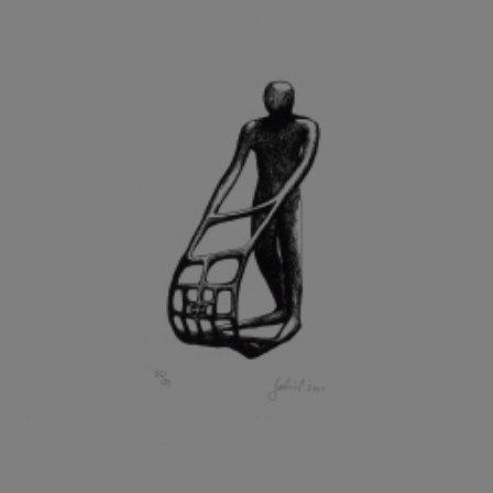
GRAMMAR ALBINUS
GREGOR MIROSLAV
GRIBOVSKÝ ANTONÍN
GRIMMICH IGOR
GROSS FRANTIŠEK
GROSSEOVÁ ELZBIETA
GROSSMANN IGOR
GRUBER IVAN
GRUBER PETR
GRÜNWALDOVÁ GLORIE
GRUS JAROSLAV
GUTFREUND OTTO
GYÖRI LAJOŠ
HAAS ASOT
HAAS TERRY
HÁBL PATRIK
HACKENSCHMIED ALEXANDER
HÁJEK KAREL