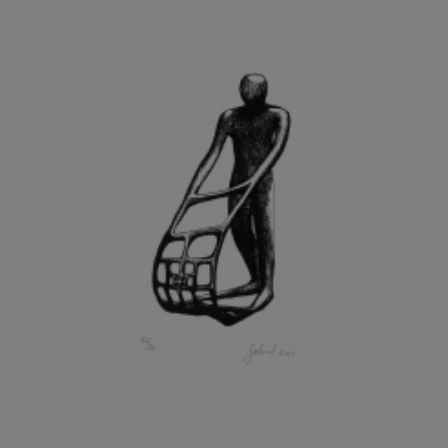
GRAMMAR ALBINUS
GREGOR MIROSLAV
GRIBOVSKÝ ANTONÍN
GRIMMICH IGOR
GROSS FRANTIŠEK
GROSSEOVÁ ELZBIETA
GROSSMANN IGOR
GRUBER IVAN
GRUBER PETR
GRÜNWALDOVÁ GLORIE
GRUS JAROSLAV
GUTFREUND OTTO
GYÖRI LAJOŠ
HAAS ASOT
HAAS TERRY
HÁBL PATRIK
HACKENSCHMIED ALEXANDER
HÁJEK KAREL