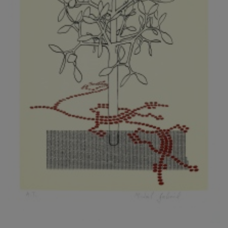
KOVANDA JIŘÍ
KOVAŘÍK JINDŘICH
KOVAŘÍK, PŘIPSÁNO HUBERT
KOWALISKI PAUL
KOŽÍŠEK PETR
KOZLÍK VLADIMÍR
KOZMÁLY GABRIEL
KRAJC MARTIN
KRAJÍČEK, ST. MILAN
KRÁL FRANTIŠEK
KRÁLOVÁ MARKÉTA
KRAMER FRED
KRASL FRANTIŠEK
KRÁTKÝ ČESTMÍR
KRATOCHVÍL ANTONÍN
KREJBICH DANIEL
KREJČA ALEŠ
KREJČÍ JAROSLAV