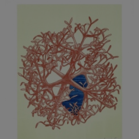
JARCOVJÁK VLADIMÍR
JAROŠ J. F.
JAROŠ LIBOR
JASANSKÝ PAVEL
JAŠKA JIŘÍ
JELENEK JAROSLAV
JELÍNEK VLADIMÍR
JELÍNKOVÁ EVA
JELÍNKOVÁ KAROLÍNA
JELÍNKOVÁ YVONA
JERIE KAREL
JEŽEK PAVEL
JEŽEK STANISLAV
JÍLEK ADAM
JINDRÁK SKŘIVÁNKOVÁ LUCIE
JÍRA JOSEF
JIRÁNEK M.