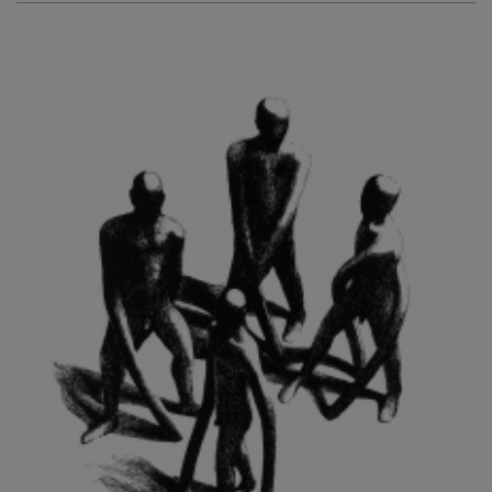
KURIŠ MARTIN
KURŇAVKA DAVID
KUŠČYNSKYJ TARAS
KVĚTENSKÁ ZDENKA
KYNCL FRANTIŠEK
KYNDROVÁ DANA
KYSELA JAROSLAV
LADA JOSEF
LADRA ZDENĚK
LAMR ALEŠ
LAMROVÁ BLANKA
LANDBERG NILS
LANGER KAREL
LAUFROVÁ ALENA
LAUSCHMANN JAN
LECHNER R.
LECRAN VIGNEAU
LESAŘOVÁ ROUBÍČKOVÁ MICHAELA