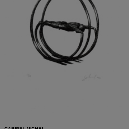
ESCHLER, PŘIPSÁNO RUDOLF
EXNAR JAN
FAFEK EMIL
FALTUS PETR
FANTA FRANTIŠEK
FANTA JAROSLAV
FÁRA LIBOR
FÁROVÁ GABINA
FEYFAR ZDENKO
FIALA VÁCLAV
FILA RUDOLF
FILIPOVOVÁ MARIE
FILIPOVSKÝ JIŘÍ
FILKO STANO
FILLA EMIL
FINK KAREL
FIŠAR JAN
FISCHER BIRGITT
GABRIEL MICHAL