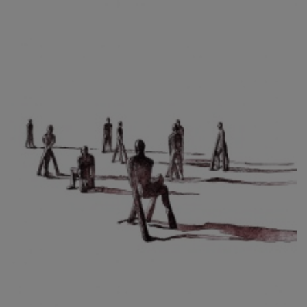
CIBULKOVÁ JINDRA
ČISÁRIK JAN
CÍSAŘOVSKÝ TOMÁŠ
ČÍŽEK JOSEF
ČIŽMÁR JOZEF
CLESINGER JEAN BAPTISTE AUGUSTE
ČLOVĚK PROJEKT ČESKÝ
CORVIN JIŘÍ
COUBINE OTHON
COUFAL ONDŘEJ
CUBROVÁ MAGDALENA
CUDLÍN KAREL
CZEPCOVÁ IRENA
CZIROKOVÁ RENATA
DANIHELOVSKÝ JIŘÍ
DAVID DALIBOR
DAVID JIŘÍ
DAVIS STUDIO