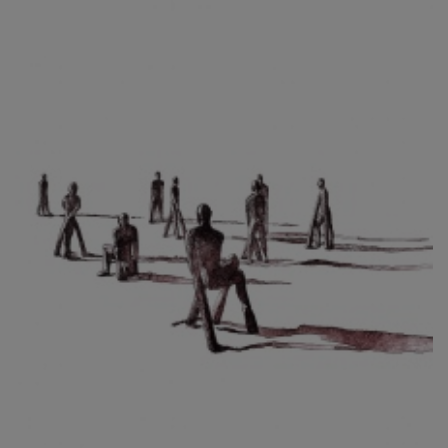
CIBULKOVÁ JINDRA
ČISÁRIK JAN
CÍSAŘOVSKÝ TOMÁŠ
ČÍŽEK JOSEF
ČIŽMÁR JOZEF
CLESINGER JEAN BAPTISTE AUGUSTE
ČLOVĚK PROJEKT ČESKÝ
CORVIN JIŘÍ
COUBINE OTHON
COUFAL ONDŘEJ
CUBROVÁ MAGDALENA
CUDLÍN KAREL
CZEPCOVÁ IRENA
CZIROKOVÁ RENATA
DANIHELOVSKÝ JIŘÍ
DAVID DALIBOR
DAVID JIŘÍ
DAVIS STUDIO