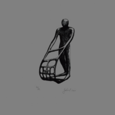
GRAMMAR ALBINUS
GREGOR MIROSLAV
GRIBOVSKÝ ANTONÍN
GRIMMICH IGOR
GROSS FRANTIŠEK
GROSSEOVÁ ELZBIETA
GROSSMANN IGOR
GRUBER IVAN
GRUBER PETR
GRÜNWALDOVÁ GLORIE
GRUS JAROSLAV
GUTFREUND OTTO
GYÖRI LAJOŠ
HAAS ASOT
HAAS TERRY
HÁBL PATRIK
HACKENSCHMIED ALEXANDER
HÁJEK KAREL