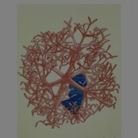
JARCOVJÁK VLADIMÍR
JAROŠ J. F.
JAROŠ LIBOR
JASANSKÝ PAVEL
JAŠKA JIŘÍ
JELENEK JAROSLAV
JELÍNEK VLADIMÍR
JELÍNKOVÁ EVA
JELÍNKOVÁ KAROLÍNA
JELÍNKOVÁ YVONA
JERIE KAREL
JEŽEK PAVEL
JEŽEK STANISLAV
JÍLEK ADAM
JINDRÁK SKŘIVÁNKOVÁ LUCIE
JÍRA JOSEF
JIRÁNEK M.