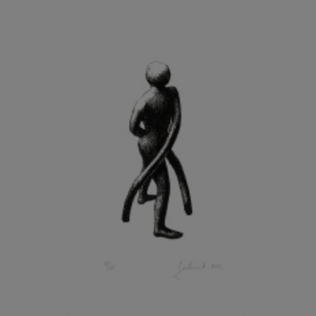
KOHOUT ONDŘEJ
KOJAN JAN
KOLÁŘ JIŘÍ
KOLÁŘ VLADAN
KOLBÁBEK RADEK
KOLÍBAL STANISLAV
KOLLÁRIK SAMUEL
KOLOVRATNÍK DAVID
KOMÁČEK MARIÁN
KOMÁREK IVAN
KOMÁREK VLADIMÍR
KOŇAŘÍK JAN
KONEČNÝ STANISLAV
KONEČNÝ VIKTOR
KONÍČEK OLDŘICH
KONRÁD MIROSLAV
KONSTANTINOVÁ HELENA
KONŮPEK JAN