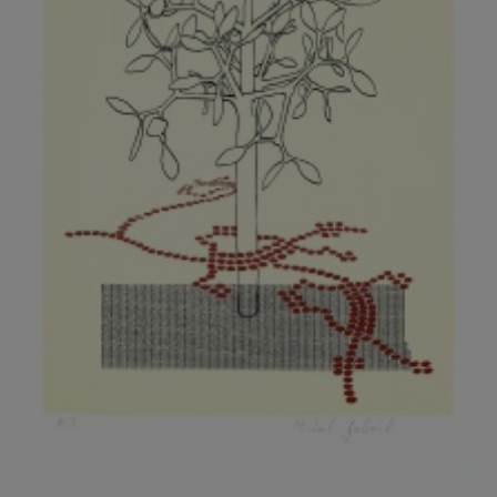
KOVANDA JIŘÍ
KOVAŘÍK JINDŘICH
KOVAŘÍK, PŘIPSÁNO HUBERT
KOWALISKI PAUL
KOŽÍŠEK PETR
KOZLÍK VLADIMÍR
KOZMÁLY GABRIEL
KRAJC MARTIN
KRAJÍČEK, ST. MILAN
KRÁL FRANTIŠEK
KRÁLOVÁ MARKÉTA
KRAMER FRED
KRASL FRANTIŠEK
KRÁTKÝ ČESTMÍR
KRATOCHVÍL ANTONÍN
KREJBICH DANIEL
KREJČA ALEŠ
KREJČÍ JAROSLAV