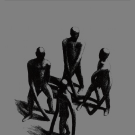
KURIŠ MARTIN
KURŇAVKA DAVID
KUŠČYNSKYJ TARAS
KVĚTENSKÁ ZDENKA
KYNCL FRANTIŠEK
KYNDROVÁ DANA
KYSELA JAROSLAV
LADA JOSEF
LADRA ZDENĚK
LAMR ALEŠ
LAMROVÁ BLANKA
LANDBERG NILS
LANGER KAREL
LAUFROVÁ ALENA
LAUSCHMANN JAN
LECHNER R.
LECRAN VIGNEAU
LESAŘOVÁ ROUBÍČKOVÁ MICHAELA