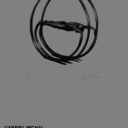
ESCHLER, PŘIPSÁNO RUDOLF
EXNAR JAN
FAFEK EMIL
FALTUS PETR
FANTA FRANTIŠEK
FANTA JAROSLAV
FÁRA LIBOR
FÁROVÁ GABINA
FEYFAR ZDENKO
FIALA VÁCLAV
FILA RUDOLF
FILIPOVOVÁ MARIE
FILIPOVSKÝ JIŘÍ
FILKO STANO
FILLA EMIL
FINK KAREL
FIŠAR JAN
FISCHER BIRGITT
GABRIEL MICHAL