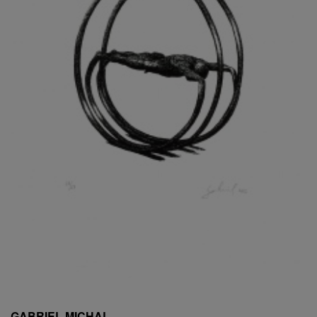
ESCHLER, PŘIPSÁNO RUDOLF
EXNAR JAN
FAFEK EMIL
FALTUS PETR
FANTA FRANTIŠEK
FANTA JAROSLAV
FÁRA LIBOR
FÁROVÁ GABINA
FEYFAR ZDENKO
FIALA VÁCLAV
FILA RUDOLF
FILIPOVOVÁ MARIE
FILIPOVSKÝ JIŘÍ
FILKO STANO
FILLA EMIL
FINK KAREL
FIŠAR JAN
FISCHER BIRGITT
GABRIEL MICHAL