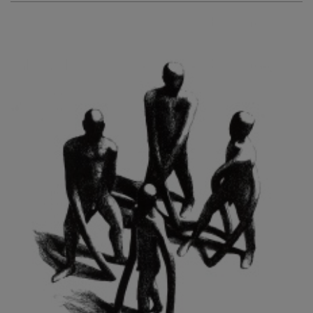
KURIŠ MARTIN
KURŇAVKA DAVID
KUŠČYNSKYJ TARAS
KVĚTENSKÁ ZDENKA
KYNCL FRANTIŠEK
KYNDROVÁ DANA
KYSELA JAROSLAV
LADA JOSEF
LADRA ZDENĚK
LAMR ALEŠ
LAMROVÁ BLANKA
LANDBERG NILS
LANGER KAREL
LAUFROVÁ ALENA
LAUSCHMANN JAN
LECHNER R.
LECRAN VIGNEAU
LESAŘOVÁ ROUBÍČKOVÁ MICHAELA