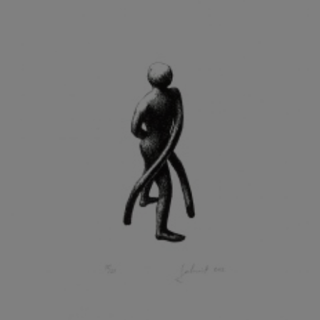
KOHOUT ONDŘEJ
KOJAN JAN
KOLÁŘ JIŘÍ
KOLÁŘ VLADAN
KOLBÁBEK RADEK
KOLÍBAL STANISLAV
KOLLÁRIK SAMUEL
KOLOVRATNÍK DAVID
KOMÁČEK MARIÁN
KOMÁREK IVAN
KOMÁREK VLADIMÍR
KOŇAŘÍK JAN
KONEČNÝ STANISLAV
KONEČNÝ VIKTOR
KONÍČEK OLDŘICH
KONRÁD MIROSLAV
KONSTANTINOVÁ HELENA
KONŮPEK JAN