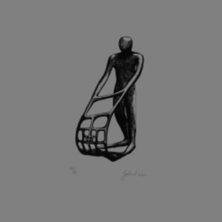
GRAMMAR ALBINUS
GREGOR MIROSLAV
GRIBOVSKÝ ANTONÍN
GRIMMICH IGOR
GROSS FRANTIŠEK
GROSSEOVÁ ELZBIETA
GROSSMANN IGOR
GRUBER IVAN
GRUBER PETR
GRÜNWALDOVÁ GLORIE
GRUS JAROSLAV
GUTFREUND OTTO
GYÖRI LAJOŠ
HAAS ASOT
HAAS TERRY
HÁBL PATRIK
HACKENSCHMIED ALEXANDER
HÁJEK KAREL