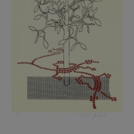
KOVANDA JIŘÍ
KOVAŘÍK JINDŘICH
KOVAŘÍK, PŘIPSÁNO HUBERT
KOWALISKI PAUL
KOŽÍŠEK PETR
KOZLÍK VLADIMÍR
KOZMÁLY GABRIEL
KRAJC MARTIN
KRAJÍČEK, ST. MILAN
KRÁL FRANTIŠEK
KRÁLOVÁ MARKÉTA
KRAMER FRED
KRASL FRANTIŠEK
KRÁTKÝ ČESTMÍR
KRATOCHVÍL ANTONÍN
KREJBICH DANIEL
KREJČA ALEŠ
KREJČÍ JAROSLAV