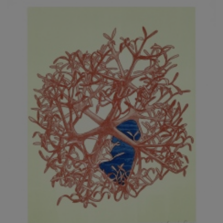
JARCOVJÁK VLADIMÍR
JAROŠ J. F.
JAROŠ LIBOR
JASANSKÝ PAVEL
JAŠKA JIŘÍ
JELENEK JAROSLAV
JELÍNEK VLADIMÍR
JELÍNKOVÁ EVA
JELÍNKOVÁ KAROLÍNA
JELÍNKOVÁ YVONA
JERIE KAREL
JEŽEK PAVEL
JEŽEK STANISLAV
JÍLEK ADAM
JINDRÁK SKŘIVÁNKOVÁ LUCIE
JÍRA JOSEF
JIRÁNEK M.