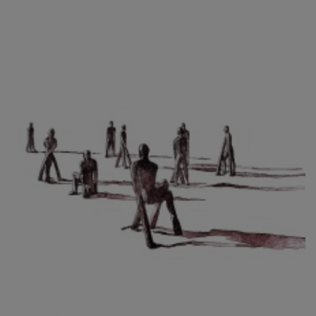
CIBULKOVÁ JINDRA
ČISÁRIK JAN
CÍSAŘOVSKÝ TOMÁŠ
ČÍŽEK JOSEF
ČIŽMÁR JOZEF
CLESINGER JEAN BAPTISTE AUGUSTE
ČLOVĚK PROJEKT ČESKÝ
CORVIN JIŘÍ
COUBINE OTHON
COUFAL ONDŘEJ
CUBROVÁ MAGDALENA
CUDLÍN KAREL
CZEPCOVÁ IRENA
CZIROKOVÁ RENATA
DANIHELOVSKÝ JIŘÍ
DAVID DALIBOR
DAVID JIŘÍ
DAVIS STUDIO