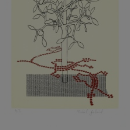
KOVANDA JIŘÍ
KOVAŘÍK JINDŘICH
KOVAŘÍK, PŘIPSÁNO HUBERT
KOWALISKI PAUL
KOŽÍŠEK PETR
KOZLÍK VLADIMÍR
KOZMÁLY GABRIEL
KRAJC MARTIN
KRAJÍČEK, ST. MILAN
KRÁL FRANTIŠEK
KRÁLOVÁ MARKÉTA
KRAMER FRED
KRASL FRANTIŠEK
KRÁTKÝ ČESTMÍR
KRATOCHVÍL ANTONÍN
KREJBICH DANIEL
KREJČA ALEŠ
KREJČÍ JAROSLAV