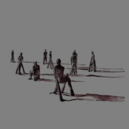
CIBULKOVÁ JINDRA
ČISÁRIK JAN
CÍSAŘOVSKÝ TOMÁŠ
ČÍŽEK JOSEF
ČIŽMÁR JOZEF
CLESINGER JEAN BAPTISTE AUGUSTE
ČLOVĚK PROJEKT ČESKÝ
CORVIN JIŘÍ
COUBINE OTHON
COUFAL ONDŘEJ
CUBROVÁ MAGDALENA
CUDLÍN KAREL
CZEPCOVÁ IRENA
CZIROKOVÁ RENATA
DANIHELOVSKÝ JIŘÍ
DAVID DALIBOR
DAVID JIŘÍ
DAVIS STUDIO