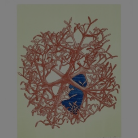
JARCOVJÁK VLADIMÍR
JAROŠ J. F.
JAROŠ LIBOR
JASANSKÝ PAVEL
JAŠKA JIŘÍ
JELENEK JAROSLAV
JELÍNEK VLADIMÍR
JELÍNKOVÁ EVA
JELÍNKOVÁ KAROLÍNA
JELÍNKOVÁ YVONA
JERIE KAREL
JEŽEK PAVEL
JEŽEK STANISLAV
JÍLEK ADAM
JINDRÁK SKŘIVÁNKOVÁ LUCIE
JÍRA JOSEF
JIRÁNEK M.