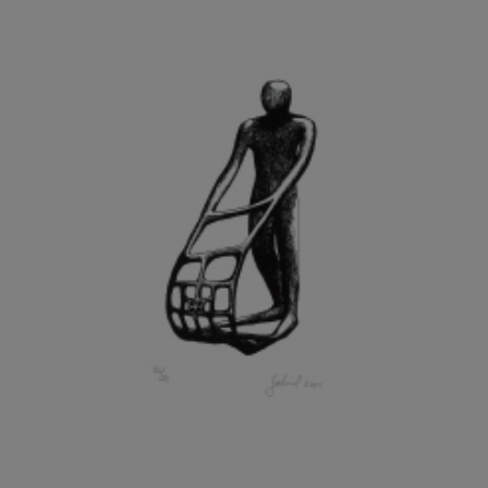
GRAMMAR ALBINUS
GREGOR MIROSLAV
GRIBOVSKÝ ANTONÍN
GRIMMICH IGOR
GROSS FRANTIŠEK
GROSSEOVÁ ELZBIETA
GROSSMANN IGOR
GRUBER IVAN
GRUBER PETR
GRÜNWALDOVÁ GLORIE
GRUS JAROSLAV
GUTFREUND OTTO
GYÖRI LAJOŠ
HAAS ASOT
HAAS TERRY
HÁBL PATRIK
HACKENSCHMIED ALEXANDER
HÁJEK KAREL