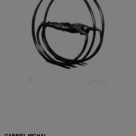
ESCHLER, PŘIPSÁNO RUDOLF
EXNAR JAN
FAFEK EMIL
FALTUS PETR
FANTA FRANTIŠEK
FANTA JAROSLAV
FÁRA LIBOR
FÁROVÁ GABINA
FEYFAR ZDENKO
FIALA VÁCLAV
FILA RUDOLF
FILIPOVOVÁ MARIE
FILIPOVSKÝ JIŘÍ
FILKO STANO
FILLA EMIL
FINK KAREL
FIŠAR JAN
FISCHER BIRGITT
GABRIEL MICHAL