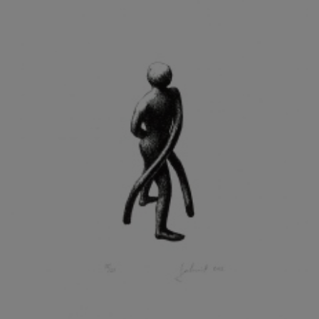
KOHOUT ONDŘEJ
KOJAN JAN
KOLÁŘ JIŘÍ
KOLÁŘ VLADAN
KOLBÁBEK RADEK
KOLÍBAL STANISLAV
KOLLÁRIK SAMUEL
KOLOVRATNÍK DAVID
KOMÁČEK MARIÁN
KOMÁREK IVAN
KOMÁREK VLADIMÍR
KOŇAŘÍK JAN
KONEČNÝ STANISLAV
KONEČNÝ VIKTOR
KONÍČEK OLDŘICH
KONRÁD MIROSLAV
KONSTANTINOVÁ HELENA
KONŮPEK JAN