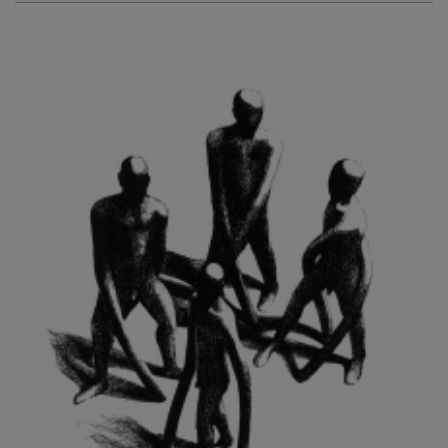
KURIŠ MARTIN
KURŇAVKA DAVID
KUŠČYNSKYJ TARAS
KVĚTENSKÁ ZDENKA
KYNCL FRANTIŠEK
KYNDROVÁ DANA
KYSELA JAROSLAV
LADA JOSEF
LADRA ZDENĚK
LAMR ALEŠ
LAMROVÁ BLANKA
LANDBERG NILS
LANGER KAREL
LAUFROVÁ ALENA
LAUSCHMANN JAN
LECHNER R.
LECRAN VIGNEAU
LESAŘOVÁ ROUBÍČKOVÁ MICHAELA