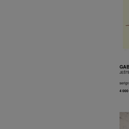
CHOCHOLA VÁCLAV
CHOVANEC JAN
CHRAMOSTA CYRIL
CHVÁTAL JIŘÍ
CIBULKOVÁ JANA
CIBULKOVÁ JINDRA
ČISÁRIK JAN
CÍSAŘOVSKÝ TOMÁŠ
ČÍŽEK JOSEF
GAB
ČIŽMÁR JOZEF
JEŠT
CLESINGER JEAN BAPTISTE
AUGUSTE
serigr
ČLOVĚK PROJEKT ČESKÝ
4 000
CORVIN JIŘÍ
COUBINE OTHON
COUFAL ONDŘEJ
CUBROVÁ MAGDALENA
CUDLÍN KAREL