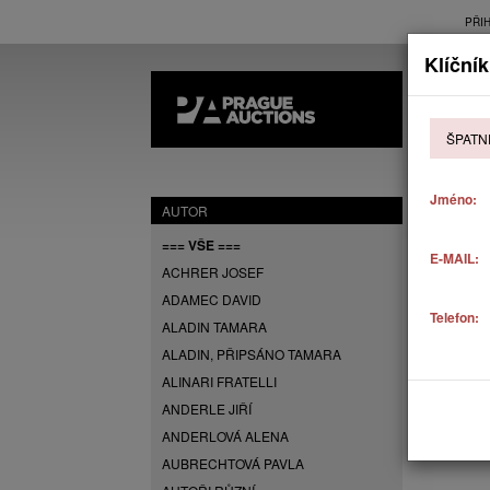
PŘI
Klíčník
AK
ŠPATN
P
Jméno:
AUTOR
=== VŠE ===
E-MAIL:
ACHRER JOSEF
ADAMEC DAVID
Telefon:
ALADIN TAMARA
ALADIN, PŘIPSÁNO TAMARA
ALINARI FRATELLI
ANDERLE JIŘÍ
ANDERLOVÁ ALENA
AUBRECHTOVÁ PAVLA