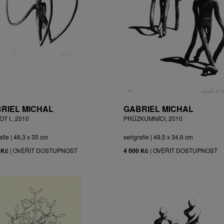
RIEL MICHAL
GABRIEL MICHAL
T I., 2010
PRŮZKUMNÍCI, 2010
afie | 46,3 x 35 cm
serigrafie | 49,5 x 34,6 cm
 Kč
|
OVĚŘIT DOSTUPNOST
4 000 Kč
|
OVĚŘIT DOSTUPNOST