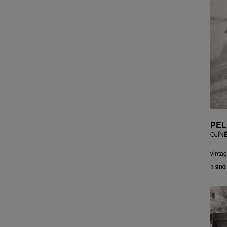
CZEPCOVÁ IRENA
CZIROKOVÁ RENATA
DANIHELOVSKÝ JIŘÍ
DAVID DALIBOR
DAVID JIŘÍ
DAVIS STUDIO
DE BAKKER ROBERT
DEJMEK PETR
DEMEL KAREL
DOBIÁŠ KAROL
PEL
DOBRA RIFO
OJÍN
DOČEKAL KAREL
DOLEŽAL JINDŘICH
vintag
DOSTÁL FRANTIŠEK
1 900
DOSTÁL JAN
DOSTÁL VLADIMÍR
DRAHOTOVÁ VERONIKA
DRESSLER PETER