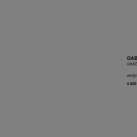
BLABOLILOVÁ MARIE
BLÁHA STANISLAV
BLÁHA, ST. VÁCLAV
BLAŽEK JAROSLAV
BLECHA LUBOMÍR
BLÜ ANA
BOHÁČ JIŘÍ
BORN ADOLF
GAB
BOŠTÍK VÁCLAV
ORÁČ
BOUDA CYRIL
serigr
BOUDOVÁ JANA
4 000
BRÁZDIL ALEŠ
BROMOVÁ VERONIKA
BROŽ RADEK
BRUNCLÍK PAVEL
BRUNNER DVOŘÁK RUDOLF
BRUNOVSKÝ ALBÍN
BRUNTON VLADIMÍR