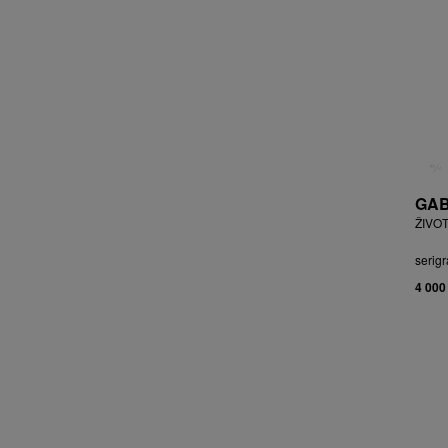
BRYCHTA JAN
BRYCHTA, PŘIPSÁNO JAROSLAV
BUDÍKOVÁ JANA
BUFKA ÁJA
BUKOVSKÝ IVAN
BURDA VLADIMÍR
BURIAN ZDENĚK
BURSÍK SPYTÍMÍR
GAB
CABAN MIROSLAV
ŽIVOT
ČABLA, PŘIPSÁNO BOHUMIL
ČADA MARTIN
serigr
CAIS MILAN
4 000
CAJTHAML DAVID
CAJTHAML JAN
CAMBEROQUE JEAN
CARLOS M.
CARO PEPE
ČECHOVÁ OLGA