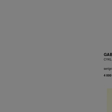
ČEJKOVÁ ANNA ŠKOPKOVÁ
ČERMÁK JOSEF
ČERMÁK MARKO
ČERMÁKOVÁ LENKA
ČERNICKÝ JIŘÍ
ČERNÝ ALEŠ
ČERNÝ FILIP
ČERNÝ JAN
ČERNÝ KAREL
GAB
CHABA KAREL
CYKLO
CHABERA MILAN
serigr
CHADIMA JIŘÍ
4 000
CHARINDA MOHAMMED WASIA
CHATRNÝ DALIBOR
CHIWAYA RAJABU
CHLUPÁČ MILOSLAV
CHMELOVÁ ADÉLA
CHMELOVÁ MARTINA