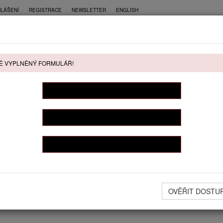
HLÁŠENÍ
REGISTRACE
NEWSLETTER
ENGLISH
CE
PŘÍMÝ PRODEJ
KONTAKT
Ě VYPLNĚNÝ FORMULÁŘ!
ŘÍMÝ PRODEJ