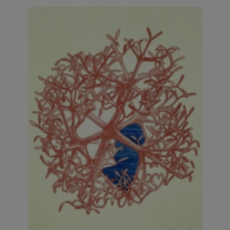
JARCOVJÁK VLADIMÍR
JAROŠ J. F.
JAROŠ LIBOR
JASANSKÝ PAVEL
JAŠKA JIŘÍ
JELENEK JAROSLAV
JELÍNEK VLADIMÍR
JELÍNKOVÁ EVA
JELÍNKOVÁ KAROLÍNA
JELÍNKOVÁ YVONA
JERIE KAREL
JEŽEK PAVEL
JEŽEK STANISLAV
JÍLEK ADAM
JINDRÁK SKŘIVÁNKOVÁ LUCIE
JÍRA JOSEF
JIRÁNEK M.