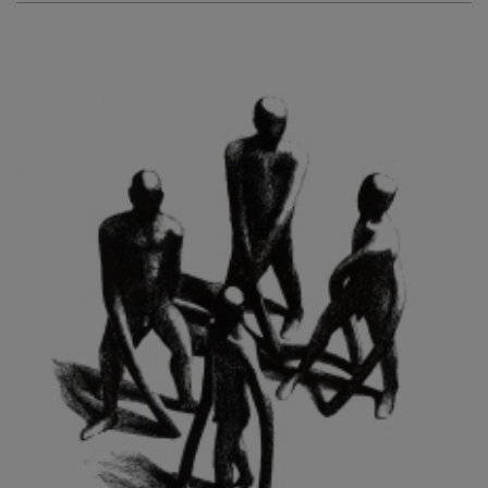
KURIŠ MARTIN
KURŇAVKA DAVID
KUŠČYNSKYJ TARAS
KVĚTENSKÁ ZDENKA
KYNCL FRANTIŠEK
KYNDROVÁ DANA
KYSELA JAROSLAV
LADA JOSEF
LADRA ZDENĚK
LAMR ALEŠ
LAMROVÁ BLANKA
LANDBERG NILS
LANGER KAREL
LAUFROVÁ ALENA
LAUSCHMANN JAN
LECHNER R.
LECRAN VIGNEAU
LESAŘOVÁ ROUBÍČKOVÁ MICHAELA