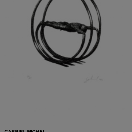
ESCHLER, PŘIPSÁNO RUDOLF
EXNAR JAN
FAFEK EMIL
FALTUS PETR
FANTA FRANTIŠEK
FANTA JAROSLAV
FÁRA LIBOR
FÁROVÁ GABINA
FEYFAR ZDENKO
FIALA VÁCLAV
FILA RUDOLF
FILIPOVOVÁ MARIE
FILIPOVSKÝ JIŘÍ
FILKO STANO
FILLA EMIL
FINK KAREL
FIŠAR JAN
FISCHER BIRGITT
GABRIEL MICHAL