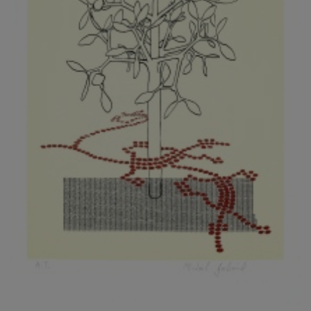
KOVANDA JIŘÍ
KOVAŘÍK JINDŘICH
KOVAŘÍK, PŘIPSÁNO HUBERT
KOWALISKI PAUL
KOŽÍŠEK PETR
KOZLÍK VLADIMÍR
KOZMÁLY GABRIEL
KRAJC MARTIN
KRAJÍČEK, ST. MILAN
KRÁL FRANTIŠEK
KRÁLOVÁ MARKÉTA
KRAMER FRED
KRASL FRANTIŠEK
KRÁTKÝ ČESTMÍR
KRATOCHVÍL ANTONÍN
KREJBICH DANIEL
KREJČA ALEŠ
KREJČÍ JAROSLAV