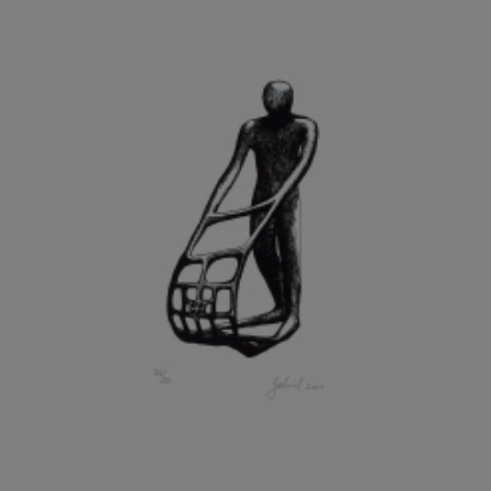
GRAMMAR ALBINUS
GREGOR MIROSLAV
GRIBOVSKÝ ANTONÍN
GRIMMICH IGOR
GROSS FRANTIŠEK
GROSSEOVÁ ELZBIETA
GROSSMANN IGOR
GRUBER IVAN
GRUBER PETR
GRÜNWALDOVÁ GLORIE
GRUS JAROSLAV
GUTFREUND OTTO
GYÖRI LAJOŠ
HAAS ASOT
HAAS TERRY
HÁBL PATRIK
HACKENSCHMIED ALEXANDER
HÁJEK KAREL