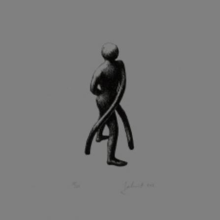
KOHOUT ONDŘEJ
KOJAN JAN
KOLÁŘ JIŘÍ
KOLÁŘ VLADAN
KOLBÁBEK RADEK
KOLÍBAL STANISLAV
KOLLÁRIK SAMUEL
KOLOVRATNÍK DAVID
KOMÁČEK MARIÁN
KOMÁREK IVAN
KOMÁREK VLADIMÍR
KOŇAŘÍK JAN
KONEČNÝ STANISLAV
KONEČNÝ VIKTOR
KONÍČEK OLDŘICH
KONRÁD MIROSLAV
KONSTANTINOVÁ HELENA
KONŮPEK JAN