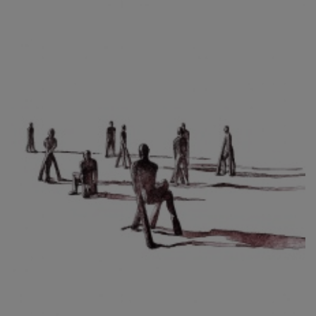
CIBULKOVÁ JINDRA
ČISÁRIK JAN
CÍSAŘOVSKÝ TOMÁŠ
ČÍŽEK JOSEF
ČIŽMÁR JOZEF
CLESINGER JEAN BAPTISTE AUGUSTE
ČLOVĚK PROJEKT ČESKÝ
CORVIN JIŘÍ
COUBINE OTHON
COUFAL ONDŘEJ
CUBROVÁ MAGDALENA
CUDLÍN KAREL
CZEPCOVÁ IRENA
CZIROKOVÁ RENATA
DANIHELOVSKÝ JIŘÍ
DAVID DALIBOR
DAVID JIŘÍ
DAVIS STUDIO