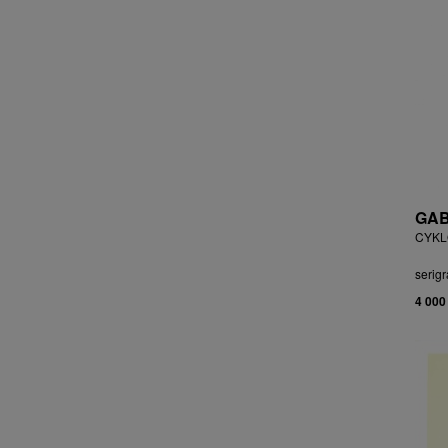
ČEJKOVÁ ANNA ŠKOPKOVÁ
ČERMÁK JOSEF
ČERMÁK MARKO
ČERMÁKOVÁ LENKA
ČERNICKÝ JIŘÍ
ČERNÝ ALEŠ
ČERNÝ FILIP
ČERNÝ JAN
ČERNÝ KAREL
GAB
CHABA KAREL
CYKLO
CHABERA MILAN
serigr
CHADIMA JIŘÍ
4 000
CHARINDA MOHAMMED WASIA
CHATRNÝ DALIBOR
CHIWAYA RAJABU
CHLUPÁČ MILOSLAV
CHMELOVÁ ADÉLA
CHMELOVÁ MARTINA