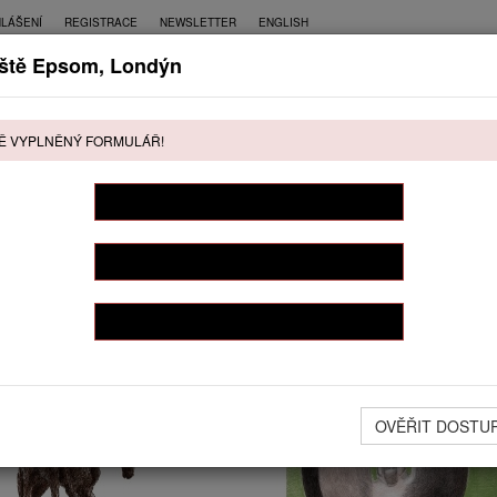
HLÁŠENÍ
REGISTRACE
NEWSLETTER
ENGLISH
ště Epsom, Londýn
CE
PŘÍMÝ PRODEJ
KONTAKT
Ě VYPLNĚNÝ FORMULÁŘ!
ŘÍMÝ PRODEJ