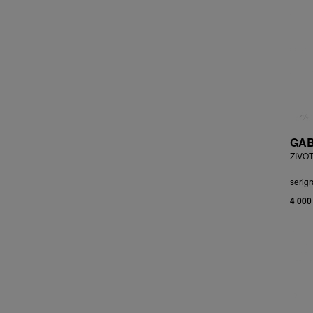
BRYCHTA JAN
BRYCHTA, PŘIPSÁNO JAROSLAV
BUDÍKOVÁ JANA
BUFKA ÁJA
BUKOVSKÝ IVAN
BURDA VLADIMÍR
BURIAN ZDENĚK
BURSÍK SPYTÍMÍR
GAB
CABAN MIROSLAV
ŽIVOT
ČABLA, PŘIPSÁNO BOHUMIL
ČADA MARTIN
serigr
CAIS MILAN
4 000
CAJTHAML DAVID
CAJTHAML JAN
CAMBEROQUE JEAN
CARLOS M.
CARO PEPE
ČECHOVÁ OLGA