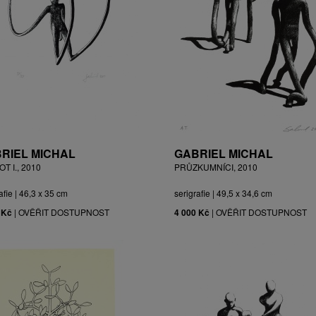
RIEL MICHAL
GABRIEL MICHAL
T I., 2010
PRŮZKUMNÍCI, 2010
afie | 46,3 x 35 cm
serigrafie | 49,5 x 34,6 cm
 Kč
|
OVĚŘIT DOSTUPNOST
4 000 Kč
|
OVĚŘIT DOSTUPNOST