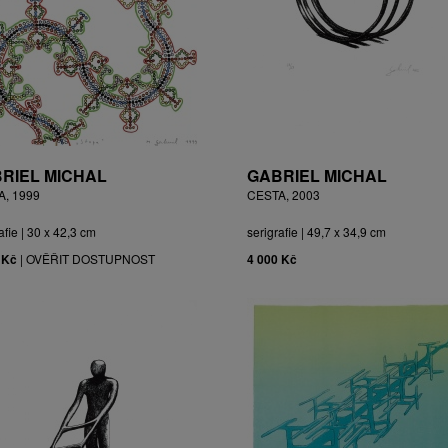
RIEL MICHAL
GABRIEL MICHAL
A, 1999
CESTA, 2003
afie | 30 x 42,3 cm
serigrafie | 49,7 x 34,9 cm
 Kč
|
OVĚŘIT DOSTUPNOST
4 000 Kč