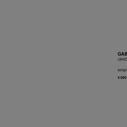
BLABOLILOVÁ MARIE
BLÁHA STANISLAV
BLÁHA, ST. VÁCLAV
BLAŽEK JAROSLAV
BLECHA LUBOMÍR
BLÜ ANA
BOHÁČ JIŘÍ
BORN ADOLF
GAB
BOŠTÍK VÁCLAV
ORÁČ
BOUDA CYRIL
serigr
BOUDOVÁ JANA
4 000
BRÁZDIL ALEŠ
BROMOVÁ VERONIKA
BROŽ RADEK
BRUNCLÍK PAVEL
BRUNNER DVOŘÁK RUDOLF
BRUNOVSKÝ ALBÍN
BRUNTON VLADIMÍR