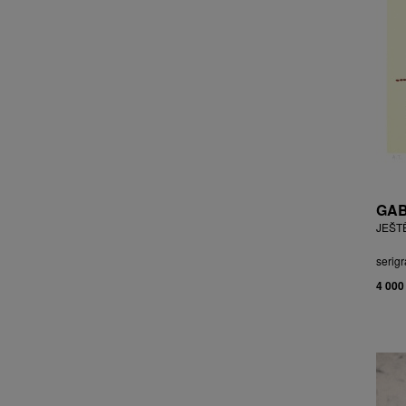
CHOCHOLA VÁCLAV
CHOVANEC JAN
CHRAMOSTA CYRIL
CHVÁTAL JIŘÍ
CIBULKOVÁ JANA
CIBULKOVÁ JINDRA
ČISÁRIK JAN
CÍSAŘOVSKÝ TOMÁŠ
ČÍŽEK JOSEF
GAB
ČIŽMÁR JOZEF
JEŠT
CLESINGER JEAN BAPTISTE
AUGUSTE
serigr
ČLOVĚK PROJEKT ČESKÝ
4 000
CORVIN JIŘÍ
COUBINE OTHON
COUFAL ONDŘEJ
CUBROVÁ MAGDALENA
CUDLÍN KAREL