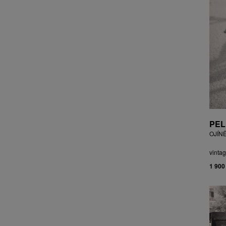
CZEPCOVÁ IRENA
CZIROKOVÁ RENATA
DANIHELOVSKÝ JIŘÍ
DAVID DALIBOR
DAVID JIŘÍ
DAVIS STUDIO
DE BAKKER ROBERT
DEJMEK PETR
DEMEL KAREL
DOBIÁŠ KAROL
PEL
DOBRA RIFO
OJÍN
DOČEKAL KAREL
DOLEŽAL JINDŘICH
vintag
DOSTÁL FRANTIŠEK
1 900
DOSTÁL JAN
DOSTÁL VLADIMÍR
DRAHOTOVÁ VERONIKA
DRESSLER PETER