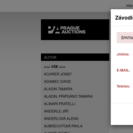
PŘI
Závodi
AK
ŠPATN
P
Jméno:
AUTOR
=== VŠE ===
E-MAIL:
ACHRER JOSEF
ADAMEC DAVID
Telefon:
ALADIN TAMARA
ALADIN, PŘIPSÁNO TAMARA
ALINARI FRATELLI
ANDERLE JIŘÍ
ANDERLOVÁ ALENA
AUBRECHTOVÁ PAVLA