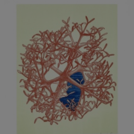
JARCOVJÁK VLADIMÍR
JAROŠ J. F.
JAROŠ LIBOR
JASANSKÝ PAVEL
JAŠKA JIŘÍ
JELENEK JAROSLAV
JELÍNEK VLADIMÍR
JELÍNKOVÁ EVA
JELÍNKOVÁ KAROLÍNA
JELÍNKOVÁ YVONA
JERIE KAREL
JEŽEK PAVEL
JEŽEK STANISLAV
JÍLEK ADAM
JINDRÁK SKŘIVÁNKOVÁ LUCIE
JÍRA JOSEF
JIRÁNEK M.