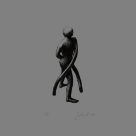
KOHOUT ONDŘEJ
KOJAN JAN
KOLÁŘ JIŘÍ
KOLÁŘ VLADAN
KOLBÁBEK RADEK
KOLÍBAL STANISLAV
KOLLÁRIK SAMUEL
KOLOVRATNÍK DAVID
KOMÁČEK MARIÁN
KOMÁREK IVAN
KOMÁREK VLADIMÍR
KOŇAŘÍK JAN
KONEČNÝ STANISLAV
KONEČNÝ VIKTOR
KONÍČEK OLDŘICH
KONRÁD MIROSLAV
KONSTANTINOVÁ HELENA
KONŮPEK JAN