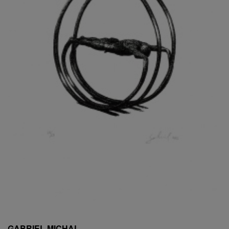
ESCHLER, PŘIPSÁNO RUDOLF
EXNAR JAN
FAFEK EMIL
FALTUS PETR
FANTA FRANTIŠEK
FANTA JAROSLAV
FÁRA LIBOR
FÁROVÁ GABINA
FEYFAR ZDENKO
FIALA VÁCLAV
FILA RUDOLF
FILIPOVOVÁ MARIE
FILIPOVSKÝ JIŘÍ
FILKO STANO
FILLA EMIL
FINK KAREL
FIŠAR JAN
FISCHER BIRGITT
GABRIEL MICHAL