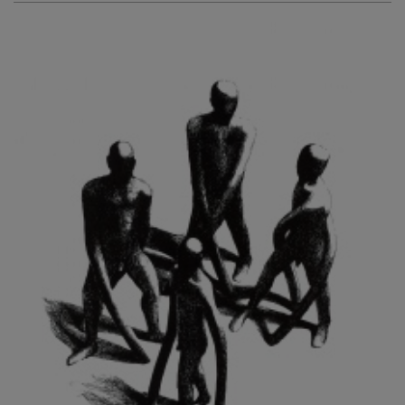
KURIŠ MARTIN
KURŇAVKA DAVID
KUŠČYNSKYJ TARAS
KVĚTENSKÁ ZDENKA
KYNCL FRANTIŠEK
KYNDROVÁ DANA
KYSELA JAROSLAV
LADA JOSEF
LADRA ZDENĚK
LAMR ALEŠ
LAMROVÁ BLANKA
LANDBERG NILS
LANGER KAREL
LAUFROVÁ ALENA
LAUSCHMANN JAN
LECHNER R.
LECRAN VIGNEAU
LESAŘOVÁ ROUBÍČKOVÁ MICHAELA