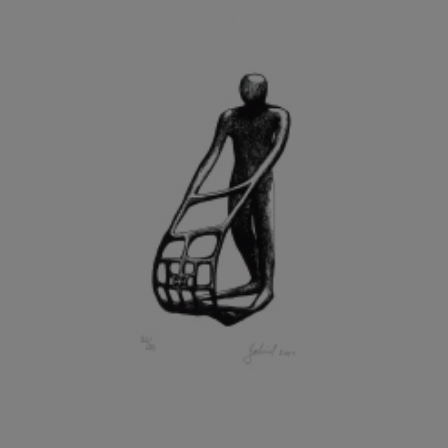
GRAMMAR ALBINUS
GREGOR MIROSLAV
GRIBOVSKÝ ANTONÍN
GRIMMICH IGOR
GROSS FRANTIŠEK
GROSSEOVÁ ELZBIETA
GROSSMANN IGOR
GRUBER IVAN
GRUBER PETR
GRÜNWALDOVÁ GLORIE
GRUS JAROSLAV
GUTFREUND OTTO
GYÖRI LAJOŠ
HAAS ASOT
HAAS TERRY
HÁBL PATRIK
HACKENSCHMIED ALEXANDER
HÁJEK KAREL