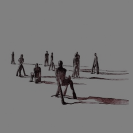
CIBULKOVÁ JINDRA
ČISÁRIK JAN
CÍSAŘOVSKÝ TOMÁŠ
ČÍŽEK JOSEF
ČIŽMÁR JOZEF
CLESINGER JEAN BAPTISTE AUGUSTE
ČLOVĚK PROJEKT ČESKÝ
CORVIN JIŘÍ
COUBINE OTHON
COUFAL ONDŘEJ
CUBROVÁ MAGDALENA
CUDLÍN KAREL
CZEPCOVÁ IRENA
CZIROKOVÁ RENATA
DANIHELOVSKÝ JIŘÍ
DAVID DALIBOR
DAVID JIŘÍ
DAVIS STUDIO