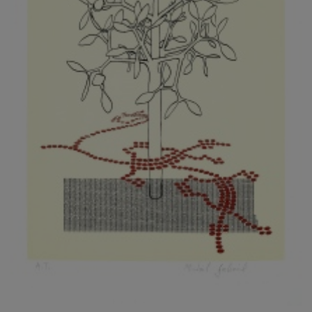
KOVANDA JIŘÍ
KOVAŘÍK JINDŘICH
KOVAŘÍK, PŘIPSÁNO HUBERT
KOWALISKI PAUL
KOŽÍŠEK PETR
KOZLÍK VLADIMÍR
KOZMÁLY GABRIEL
KRAJC MARTIN
KRAJÍČEK, ST. MILAN
KRÁL FRANTIŠEK
KRÁLOVÁ MARKÉTA
KRAMER FRED
KRASL FRANTIŠEK
KRÁTKÝ ČESTMÍR
KRATOCHVÍL ANTONÍN
KREJBICH DANIEL
KREJČA ALEŠ
KREJČÍ JAROSLAV