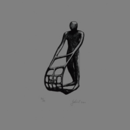
GRAMMAR ALBINUS
GREGOR MIROSLAV
GRIBOVSKÝ ANTONÍN
GRIMMICH IGOR
GROSS FRANTIŠEK
GROSSEOVÁ ELZBIETA
GROSSMANN IGOR
GRUBER IVAN
GRUBER PETR
GRÜNWALDOVÁ GLORIE
GRUS JAROSLAV
GUTFREUND OTTO
GYÖRI LAJOŠ
HAAS ASOT
HAAS TERRY
HÁBL PATRIK
HACKENSCHMIED ALEXANDER
HÁJEK KAREL