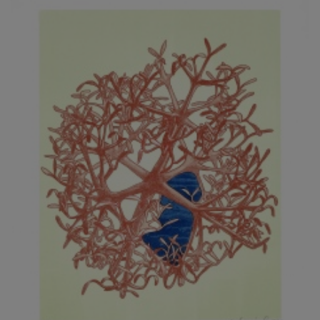
JARCOVJÁK VLADIMÍR
JAROŠ J. F.
JAROŠ LIBOR
JASANSKÝ PAVEL
JAŠKA JIŘÍ
JELENEK JAROSLAV
JELÍNEK VLADIMÍR
JELÍNKOVÁ EVA
JELÍNKOVÁ KAROLÍNA
JELÍNKOVÁ YVONA
JERIE KAREL
JEŽEK PAVEL
JEŽEK STANISLAV
JÍLEK ADAM
JINDRÁK SKŘIVÁNKOVÁ LUCIE
JÍRA JOSEF
JIRÁNEK M.