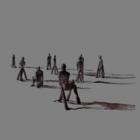
CIBULKOVÁ JINDRA
ČISÁRIK JAN
CÍSAŘOVSKÝ TOMÁŠ
ČÍŽEK JOSEF
ČIŽMÁR JOZEF
CLESINGER JEAN BAPTISTE AUGUSTE
ČLOVĚK PROJEKT ČESKÝ
CORVIN JIŘÍ
COUBINE OTHON
COUFAL ONDŘEJ
CUBROVÁ MAGDALENA
CUDLÍN KAREL
CZEPCOVÁ IRENA
CZIROKOVÁ RENATA
DANIHELOVSKÝ JIŘÍ
DAVID DALIBOR
DAVID JIŘÍ
DAVIS STUDIO