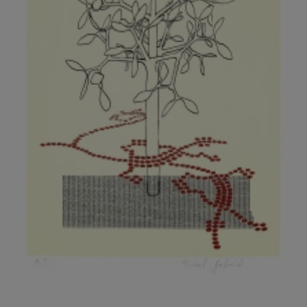
KOVANDA JIŘÍ
KOVAŘÍK JINDŘICH
KOVAŘÍK, PŘIPSÁNO HUBERT
KOWALISKI PAUL
KOŽÍŠEK PETR
KOZLÍK VLADIMÍR
KOZMÁLY GABRIEL
KRAJC MARTIN
KRAJÍČEK, ST. MILAN
KRÁL FRANTIŠEK
KRÁLOVÁ MARKÉTA
KRAMER FRED
KRASL FRANTIŠEK
KRÁTKÝ ČESTMÍR
KRATOCHVÍL ANTONÍN
KREJBICH DANIEL
KREJČA ALEŠ
KREJČÍ JAROSLAV