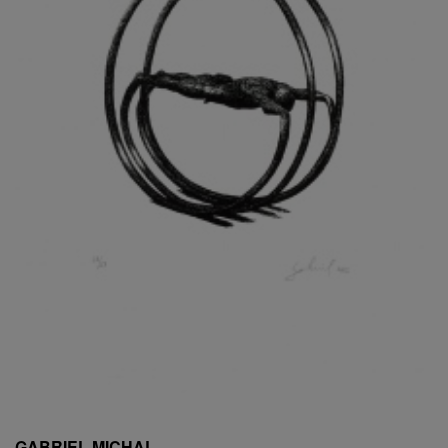
ESCHLER, PŘIPSÁNO RUDOLF
EXNAR JAN
FAFEK EMIL
FALTUS PETR
FANTA FRANTIŠEK
FANTA JAROSLAV
FÁRA LIBOR
FÁROVÁ GABINA
FEYFAR ZDENKO
FIALA VÁCLAV
FILA RUDOLF
FILIPOVOVÁ MARIE
FILIPOVSKÝ JIŘÍ
FILKO STANO
FILLA EMIL
FINK KAREL
FIŠAR JAN
FISCHER BIRGITT
GABRIEL MICHAL