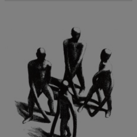
KURIŠ MARTIN
KURŇAVKA DAVID
KUŠČYNSKYJ TARAS
KVĚTENSKÁ ZDENKA
KYNCL FRANTIŠEK
KYNDROVÁ DANA
KYSELA JAROSLAV
LADA JOSEF
LADRA ZDENĚK
LAMR ALEŠ
LAMROVÁ BLANKA
LANDBERG NILS
LANGER KAREL
LAUFROVÁ ALENA
LAUSCHMANN JAN
LECHNER R.
LECRAN VIGNEAU
LESAŘOVÁ ROUBÍČKOVÁ MICHAELA