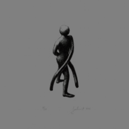
KOHOUT ONDŘEJ
KOJAN JAN
KOLÁŘ JIŘÍ
KOLÁŘ VLADAN
KOLBÁBEK RADEK
KOLÍBAL STANISLAV
KOLLÁRIK SAMUEL
KOLOVRATNÍK DAVID
KOMÁČEK MARIÁN
KOMÁREK IVAN
KOMÁREK VLADIMÍR
KOŇAŘÍK JAN
KONEČNÝ STANISLAV
KONEČNÝ VIKTOR
KONÍČEK OLDŘICH
KONRÁD MIROSLAV
KONSTANTINOVÁ HELENA
KONŮPEK JAN