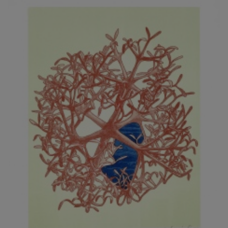
JARCOVJÁK VLADIMÍR
JAROŠ J. F.
JAROŠ LIBOR
JASANSKÝ PAVEL
JAŠKA JIŘÍ
JELENEK JAROSLAV
JELÍNEK VLADIMÍR
JELÍNKOVÁ EVA
JELÍNKOVÁ KAROLÍNA
JELÍNKOVÁ YVONA
JERIE KAREL
JEŽEK PAVEL
JEŽEK STANISLAV
JÍLEK ADAM
JINDRÁK SKŘIVÁNKOVÁ LUCIE
JÍRA JOSEF
JIRÁNEK M.