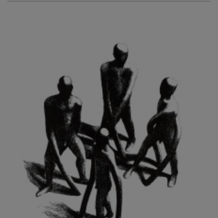
KURIŠ MARTIN
KURŇAVKA DAVID
KUŠČYNSKYJ TARAS
KVĚTENSKÁ ZDENKA
KYNCL FRANTIŠEK
KYNDROVÁ DANA
KYSELA JAROSLAV
LADA JOSEF
LADRA ZDENĚK
LAMR ALEŠ
LAMROVÁ BLANKA
LANDBERG NILS
LANGER KAREL
LAUFROVÁ ALENA
LAUSCHMANN JAN
LECHNER R.
LECRAN VIGNEAU
LESAŘOVÁ ROUBÍČKOVÁ MICHAELA