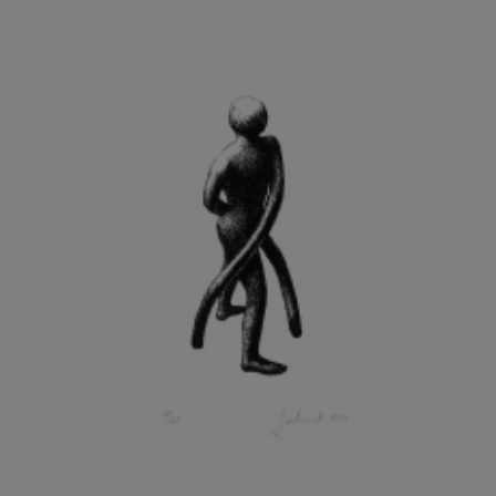
KOHOUT ONDŘEJ
KOJAN JAN
KOLÁŘ JIŘÍ
KOLÁŘ VLADAN
KOLBÁBEK RADEK
KOLÍBAL STANISLAV
KOLLÁRIK SAMUEL
KOLOVRATNÍK DAVID
KOMÁČEK MARIÁN
KOMÁREK IVAN
KOMÁREK VLADIMÍR
KOŇAŘÍK JAN
KONEČNÝ STANISLAV
KONEČNÝ VIKTOR
KONÍČEK OLDŘICH
KONRÁD MIROSLAV
KONSTANTINOVÁ HELENA
KONŮPEK JAN