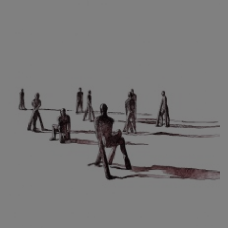
CIBULKOVÁ JINDRA
ČISÁRIK JAN
CÍSAŘOVSKÝ TOMÁŠ
ČÍŽEK JOSEF
ČIŽMÁR JOZEF
CLESINGER JEAN BAPTISTE AUGUSTE
ČLOVĚK PROJEKT ČESKÝ
CORVIN JIŘÍ
COUBINE OTHON
COUFAL ONDŘEJ
CUBROVÁ MAGDALENA
CUDLÍN KAREL
CZEPCOVÁ IRENA
CZIROKOVÁ RENATA
DANIHELOVSKÝ JIŘÍ
DAVID DALIBOR
DAVID JIŘÍ
DAVIS STUDIO