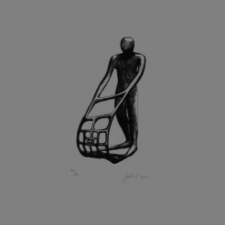
GRAMMAR ALBINUS
GREGOR MIROSLAV
GRIBOVSKÝ ANTONÍN
GRIMMICH IGOR
GROSS FRANTIŠEK
GROSSEOVÁ ELZBIETA
GROSSMANN IGOR
GRUBER IVAN
GRUBER PETR
GRÜNWALDOVÁ GLORIE
GRUS JAROSLAV
GUTFREUND OTTO
GYÖRI LAJOŠ
HAAS ASOT
HAAS TERRY
HÁBL PATRIK
HACKENSCHMIED ALEXANDER
HÁJEK KAREL