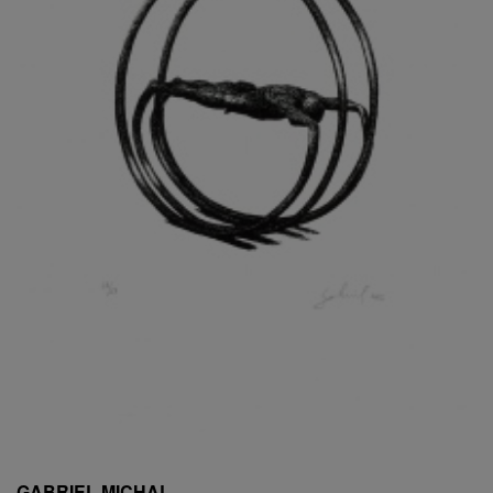
ESCHLER, PŘIPSÁNO RUDOLF
EXNAR JAN
FAFEK EMIL
FALTUS PETR
FANTA FRANTIŠEK
FANTA JAROSLAV
FÁRA LIBOR
FÁROVÁ GABINA
FEYFAR ZDENKO
FIALA VÁCLAV
FILA RUDOLF
FILIPOVOVÁ MARIE
FILIPOVSKÝ JIŘÍ
FILKO STANO
FILLA EMIL
FINK KAREL
FIŠAR JAN
FISCHER BIRGITT
GABRIEL MICHAL