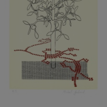
KOVANDA JIŘÍ
KOVAŘÍK JINDŘICH
KOVAŘÍK, PŘIPSÁNO HUBERT
KOWALISKI PAUL
KOŽÍŠEK PETR
KOZLÍK VLADIMÍR
KOZMÁLY GABRIEL
KRAJC MARTIN
KRAJÍČEK, ST. MILAN
KRÁL FRANTIŠEK
KRÁLOVÁ MARKÉTA
KRAMER FRED
KRASL FRANTIŠEK
KRÁTKÝ ČESTMÍR
KRATOCHVÍL ANTONÍN
KREJBICH DANIEL
KREJČA ALEŠ
KREJČÍ JAROSLAV