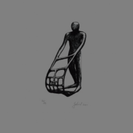
GRAMMAR ALBINUS
GREGOR MIROSLAV
GRIBOVSKÝ ANTONÍN
GRIMMICH IGOR
GROSS FRANTIŠEK
GROSSEOVÁ ELZBIETA
GROSSMANN IGOR
GRUBER IVAN
GRUBER PETR
GRÜNWALDOVÁ GLORIE
GRUS JAROSLAV
GUTFREUND OTTO
GYÖRI LAJOŠ
HAAS ASOT
HAAS TERRY
HÁBL PATRIK
HACKENSCHMIED ALEXANDER
HÁJEK KAREL