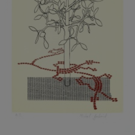
KOVANDA JIŘÍ
KOVAŘÍK JINDŘICH
KOVAŘÍK, PŘIPSÁNO HUBERT
KOWALISKI PAUL
KOŽÍŠEK PETR
KOZLÍK VLADIMÍR
KOZMÁLY GABRIEL
KRAJC MARTIN
KRAJÍČEK, ST. MILAN
KRÁL FRANTIŠEK
KRÁLOVÁ MARKÉTA
KRAMER FRED
KRASL FRANTIŠEK
KRÁTKÝ ČESTMÍR
KRATOCHVÍL ANTONÍN
KREJBICH DANIEL
KREJČA ALEŠ
KREJČÍ JAROSLAV