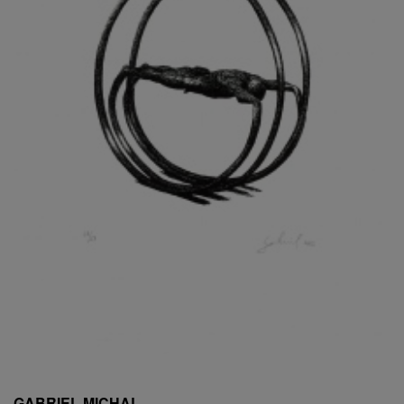
ESCHLER, PŘIPSÁNO RUDOLF
EXNAR JAN
FAFEK EMIL
FALTUS PETR
FANTA FRANTIŠEK
FANTA JAROSLAV
FÁRA LIBOR
FÁROVÁ GABINA
FEYFAR ZDENKO
FIALA VÁCLAV
FILA RUDOLF
FILIPOVOVÁ MARIE
FILIPOVSKÝ JIŘÍ
FILKO STANO
FILLA EMIL
FINK KAREL
FIŠAR JAN
FISCHER BIRGITT
GABRIEL MICHAL