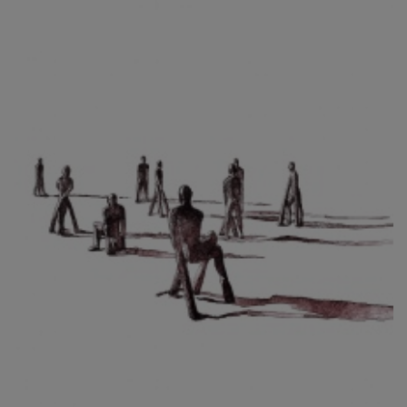
CIBULKOVÁ JINDRA
ČISÁRIK JAN
CÍSAŘOVSKÝ TOMÁŠ
ČÍŽEK JOSEF
ČIŽMÁR JOZEF
CLESINGER JEAN BAPTISTE AUGUSTE
ČLOVĚK PROJEKT ČESKÝ
CORVIN JIŘÍ
COUBINE OTHON
COUFAL ONDŘEJ
CUBROVÁ MAGDALENA
CUDLÍN KAREL
CZEPCOVÁ IRENA
CZIROKOVÁ RENATA
DANIHELOVSKÝ JIŘÍ
DAVID DALIBOR
DAVID JIŘÍ
DAVIS STUDIO