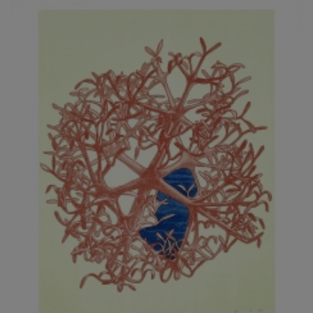
JARCOVJÁK VLADIMÍR
JAROŠ J. F.
JAROŠ LIBOR
JASANSKÝ PAVEL
JAŠKA JIŘÍ
JELENEK JAROSLAV
JELÍNEK VLADIMÍR
JELÍNKOVÁ EVA
JELÍNKOVÁ KAROLÍNA
JELÍNKOVÁ YVONA
JERIE KAREL
JEŽEK PAVEL
JEŽEK STANISLAV
JÍLEK ADAM
JINDRÁK SKŘIVÁNKOVÁ LUCIE
JÍRA JOSEF
JIRÁNEK M.