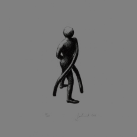
KOHOUT ONDŘEJ
KOJAN JAN
KOLÁŘ JIŘÍ
KOLÁŘ VLADAN
KOLBÁBEK RADEK
KOLÍBAL STANISLAV
KOLLÁRIK SAMUEL
KOLOVRATNÍK DAVID
KOMÁČEK MARIÁN
KOMÁREK IVAN
KOMÁREK VLADIMÍR
KOŇAŘÍK JAN
KONEČNÝ STANISLAV
KONEČNÝ VIKTOR
KONÍČEK OLDŘICH
KONRÁD MIROSLAV
KONSTANTINOVÁ HELENA
KONŮPEK JAN