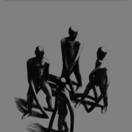
KURIŠ MARTIN
KURŇAVKA DAVID
KUŠČYNSKYJ TARAS
KVĚTENSKÁ ZDENKA
KYNCL FRANTIŠEK
KYNDROVÁ DANA
KYSELA JAROSLAV
LADA JOSEF
LADRA ZDENĚK
LAMR ALEŠ
LAMROVÁ BLANKA
LANDBERG NILS
LANGER KAREL
LAUFROVÁ ALENA
LAUSCHMANN JAN
LECHNER R.
LECRAN VIGNEAU
LESAŘOVÁ ROUBÍČKOVÁ MICHAELA