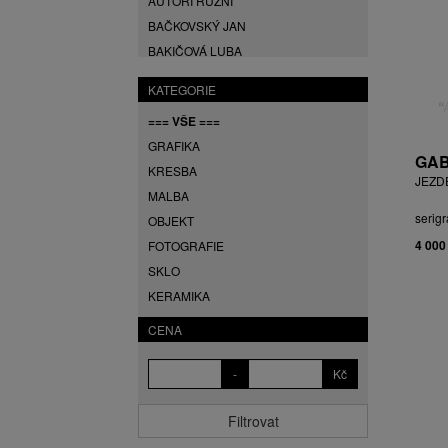
AUTOŘI RŮZNÍ
BAČKOVSKÝ JAN
BAKIČOVÁ LUBA
BALCAR JIŘÍ
KATEGORIE
BALCAR KAREL
=== VŠE ===
BALCAR MARTIN
GRAFIKA
BALÍČEK PETR
GAB
KRESBA
BARTÁČEK KAREL
JEZD
MALBA
BARTKO MAREK
serigr
OBJEKT
BARTOŇ DAVID
4 000
FOTOGRAFIE
BARTOŠ JIŘÍ
SKLO
BARTOŠOVÁ LISBETH
KERAMIKA
BASTL ROMAN
BAUCH JAN
CENA
BAUER VL.
-
Kč
BAUR MAX
BEDNÁŘOVÁ EVA
Filtrovat
BĚHAL DOMINIK