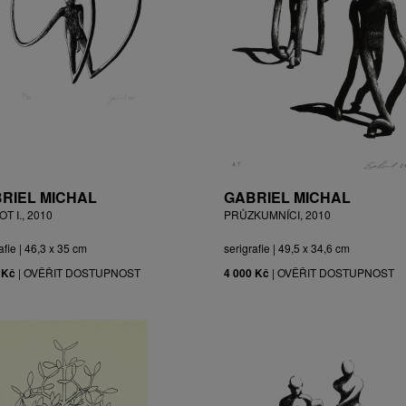
RIEL MICHAL
GABRIEL MICHAL
T I., 2010
PRŮZKUMNÍCI, 2010
afie | 46,3 x 35 cm
serigrafie | 49,5 x 34,6 cm
 Kč
|
OVĚŘIT DOSTUPNOST
4 000 Kč
|
OVĚŘIT DOSTUPNOST