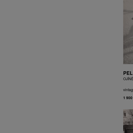
CZEPCOVÁ IRENA
CZIROKOVÁ RENATA
DANIHELOVSKÝ JIŘÍ
DAVID DALIBOR
DAVID JIŘÍ
DAVIS STUDIO
DE BAKKER ROBERT
DEJMEK PETR
DEMEL KAREL
DOBIÁŠ KAROL
PEL
DOBRA RIFO
OJÍN
DOČEKAL KAREL
DOLEŽAL JINDŘICH
vintag
DOSTÁL FRANTIŠEK
1 900
DOSTÁL JAN
DOSTÁL VLADIMÍR
DRAHOTOVÁ VERONIKA
DRESSLER PETER