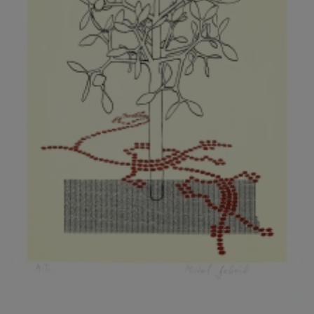
KOVANDA JIŘÍ
KOVAŘÍK JINDŘICH
KOVAŘÍK, PŘIPSÁNO HUBERT
KOWALISKI PAUL
KOŽÍŠEK PETR
KOZLÍK VLADIMÍR
KOZMÁLY GABRIEL
KRAJC MARTIN
KRAJÍČEK, ST. MILAN
KRÁL FRANTIŠEK
KRÁLOVÁ MARKÉTA
KRAMER FRED
KRASL FRANTIŠEK
KRÁTKÝ ČESTMÍR
KRATOCHVÍL ANTONÍN
KREJBICH DANIEL
KREJČA ALEŠ
KREJČÍ JAROSLAV