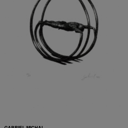
ESCHLER, PŘIPSÁNO RUDOLF
EXNAR JAN
FAFEK EMIL
FALTUS PETR
FANTA FRANTIŠEK
FANTA JAROSLAV
FÁRA LIBOR
FÁROVÁ GABINA
FEYFAR ZDENKO
FIALA VÁCLAV
FILA RUDOLF
FILIPOVOVÁ MARIE
FILIPOVSKÝ JIŘÍ
FILKO STANO
FILLA EMIL
FINK KAREL
FIŠAR JAN
FISCHER BIRGITT
GABRIEL MICHAL