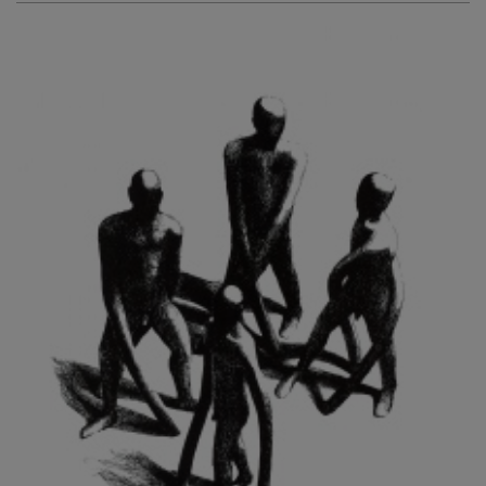
KURIŠ MARTIN
KURŇAVKA DAVID
KUŠČYNSKYJ TARAS
KVĚTENSKÁ ZDENKA
KYNCL FRANTIŠEK
KYNDROVÁ DANA
KYSELA JAROSLAV
LADA JOSEF
LADRA ZDENĚK
LAMR ALEŠ
LAMROVÁ BLANKA
LANDBERG NILS
LANGER KAREL
LAUFROVÁ ALENA
LAUSCHMANN JAN
LECHNER R.
LECRAN VIGNEAU
LESAŘOVÁ ROUBÍČKOVÁ MICHAELA