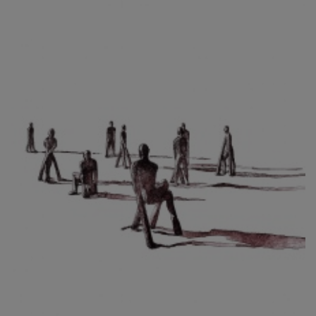
CIBULKOVÁ JINDRA
ČISÁRIK JAN
CÍSAŘOVSKÝ TOMÁŠ
ČÍŽEK JOSEF
ČIŽMÁR JOZEF
CLESINGER JEAN BAPTISTE AUGUSTE
ČLOVĚK PROJEKT ČESKÝ
CORVIN JIŘÍ
COUBINE OTHON
COUFAL ONDŘEJ
CUBROVÁ MAGDALENA
CUDLÍN KAREL
CZEPCOVÁ IRENA
CZIROKOVÁ RENATA
DANIHELOVSKÝ JIŘÍ
DAVID DALIBOR
DAVID JIŘÍ
DAVIS STUDIO