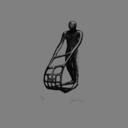
GRAMMAR ALBINUS
GREGOR MIROSLAV
GRIBOVSKÝ ANTONÍN
GRIMMICH IGOR
GROSS FRANTIŠEK
GROSSEOVÁ ELZBIETA
GROSSMANN IGOR
GRUBER IVAN
GRUBER PETR
GRÜNWALDOVÁ GLORIE
GRUS JAROSLAV
GUTFREUND OTTO
GYÖRI LAJOŠ
HAAS ASOT
HAAS TERRY
HÁBL PATRIK
HACKENSCHMIED ALEXANDER
HÁJEK KAREL