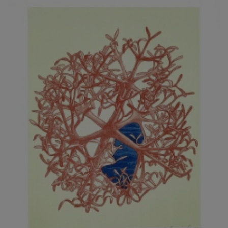
JARCOVJÁK VLADIMÍR
JAROŠ J. F.
JAROŠ LIBOR
JASANSKÝ PAVEL
JAŠKA JIŘÍ
JELENEK JAROSLAV
JELÍNEK VLADIMÍR
JELÍNKOVÁ EVA
JELÍNKOVÁ KAROLÍNA
JELÍNKOVÁ YVONA
JERIE KAREL
JEŽEK PAVEL
JEŽEK STANISLAV
JÍLEK ADAM
JINDRÁK SKŘIVÁNKOVÁ LUCIE
JÍRA JOSEF
JIRÁNEK M.