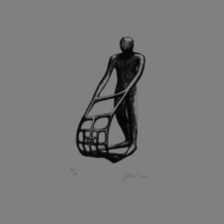
GRAMMAR ALBINUS
GREGOR MIROSLAV
GRIBOVSKÝ ANTONÍN
GRIMMICH IGOR
GROSS FRANTIŠEK
GROSSEOVÁ ELZBIETA
GROSSMANN IGOR
GRUBER IVAN
GRUBER PETR
GRÜNWALDOVÁ GLORIE
GRUS JAROSLAV
GUTFREUND OTTO
GYÖRI LAJOŠ
HAAS ASOT
HAAS TERRY
HÁBL PATRIK
HACKENSCHMIED ALEXANDER
HÁJEK KAREL