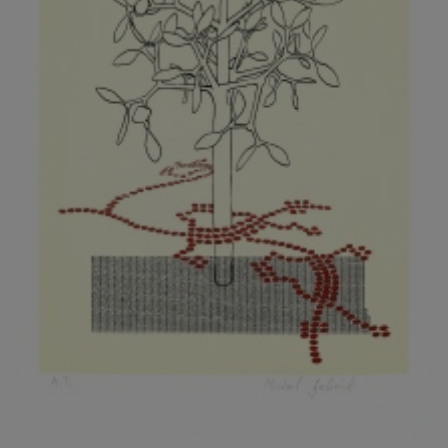
KOVANDA JIŘÍ
KOVAŘÍK JINDŘICH
KOVAŘÍK, PŘIPSÁNO HUBERT
KOWALISKI PAUL
KOŽÍŠEK PETR
KOZLÍK VLADIMÍR
KOZMÁLY GABRIEL
KRAJC MARTIN
KRAJÍČEK, ST. MILAN
KRÁL FRANTIŠEK
KRÁLOVÁ MARKÉTA
KRAMER FRED
KRASL FRANTIŠEK
KRÁTKÝ ČESTMÍR
KRATOCHVÍL ANTONÍN
KREJBICH DANIEL
KREJČA ALEŠ
KREJČÍ JAROSLAV