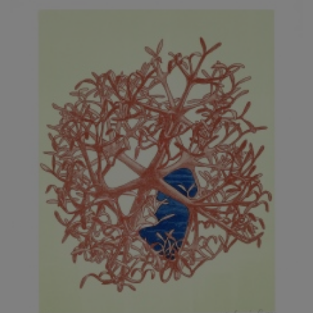
JARCOVJÁK VLADIMÍR
JAROŠ J. F.
JAROŠ LIBOR
JASANSKÝ PAVEL
JAŠKA JIŘÍ
JELENEK JAROSLAV
JELÍNEK VLADIMÍR
JELÍNKOVÁ EVA
JELÍNKOVÁ KAROLÍNA
JELÍNKOVÁ YVONA
JERIE KAREL
JEŽEK PAVEL
JEŽEK STANISLAV
JÍLEK ADAM
JINDRÁK SKŘIVÁNKOVÁ LUCIE
JÍRA JOSEF
JIRÁNEK M.