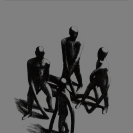
KURIŠ MARTIN
KURŇAVKA DAVID
KUŠČYNSKYJ TARAS
KVĚTENSKÁ ZDENKA
KYNCL FRANTIŠEK
KYNDROVÁ DANA
KYSELA JAROSLAV
LADA JOSEF
LADRA ZDENĚK
LAMR ALEŠ
LAMROVÁ BLANKA
LANDBERG NILS
LANGER KAREL
LAUFROVÁ ALENA
LAUSCHMANN JAN
LECHNER R.
LECRAN VIGNEAU
LESAŘOVÁ ROUBÍČKOVÁ MICHAELA