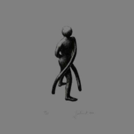
KOHOUT ONDŘEJ
KOJAN JAN
KOLÁŘ JIŘÍ
KOLÁŘ VLADAN
KOLBÁBEK RADEK
KOLÍBAL STANISLAV
KOLLÁRIK SAMUEL
KOLOVRATNÍK DAVID
KOMÁČEK MARIÁN
KOMÁREK IVAN
KOMÁREK VLADIMÍR
KOŇAŘÍK JAN
KONEČNÝ STANISLAV
KONEČNÝ VIKTOR
KONÍČEK OLDŘICH
KONRÁD MIROSLAV
KONSTANTINOVÁ HELENA
KONŮPEK JAN