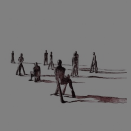
CIBULKOVÁ JINDRA
ČISÁRIK JAN
CÍSAŘOVSKÝ TOMÁŠ
ČÍŽEK JOSEF
ČIŽMÁR JOZEF
CLESINGER JEAN BAPTISTE AUGUSTE
ČLOVĚK PROJEKT ČESKÝ
CORVIN JIŘÍ
COUBINE OTHON
COUFAL ONDŘEJ
CUBROVÁ MAGDALENA
CUDLÍN KAREL
CZEPCOVÁ IRENA
CZIROKOVÁ RENATA
DANIHELOVSKÝ JIŘÍ
DAVID DALIBOR
DAVID JIŘÍ
DAVIS STUDIO