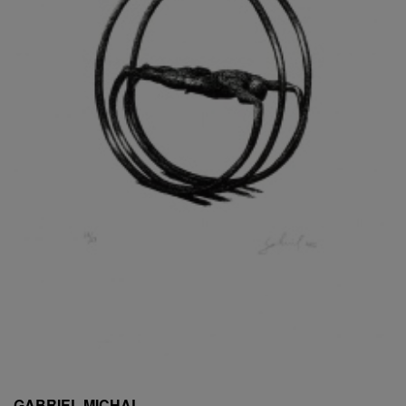
ESCHLER, PŘIPSÁNO RUDOLF
EXNAR JAN
FAFEK EMIL
FALTUS PETR
FANTA FRANTIŠEK
FANTA JAROSLAV
FÁRA LIBOR
FÁROVÁ GABINA
FEYFAR ZDENKO
FIALA VÁCLAV
FILA RUDOLF
FILIPOVOVÁ MARIE
FILIPOVSKÝ JIŘÍ
FILKO STANO
FILLA EMIL
FINK KAREL
FIŠAR JAN
FISCHER BIRGITT
GABRIEL MICHAL