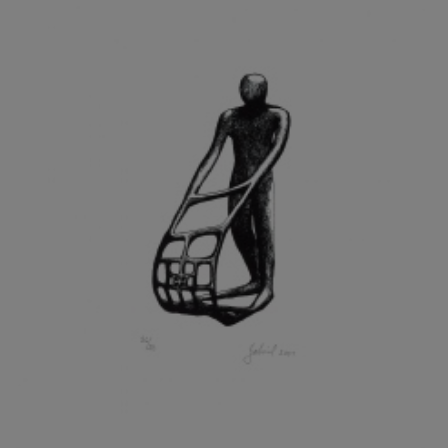
GRAMMAR ALBINUS
GREGOR MIROSLAV
GRIBOVSKÝ ANTONÍN
GRIMMICH IGOR
GROSS FRANTIŠEK
GROSSEOVÁ ELZBIETA
GROSSMANN IGOR
GRUBER IVAN
GRUBER PETR
GRÜNWALDOVÁ GLORIE
GRUS JAROSLAV
GUTFREUND OTTO
GYÖRI LAJOŠ
HAAS ASOT
HAAS TERRY
HÁBL PATRIK
HACKENSCHMIED ALEXANDER
HÁJEK KAREL