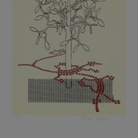
KOVANDA JIŘÍ
KOVAŘÍK JINDŘICH
KOVAŘÍK, PŘIPSÁNO HUBERT
KOWALISKI PAUL
KOŽÍŠEK PETR
KOZLÍK VLADIMÍR
KOZMÁLY GABRIEL
KRAJC MARTIN
KRAJÍČEK, ST. MILAN
KRÁL FRANTIŠEK
KRÁLOVÁ MARKÉTA
KRAMER FRED
KRASL FRANTIŠEK
KRÁTKÝ ČESTMÍR
KRATOCHVÍL ANTONÍN
KREJBICH DANIEL
KREJČA ALEŠ
KREJČÍ JAROSLAV