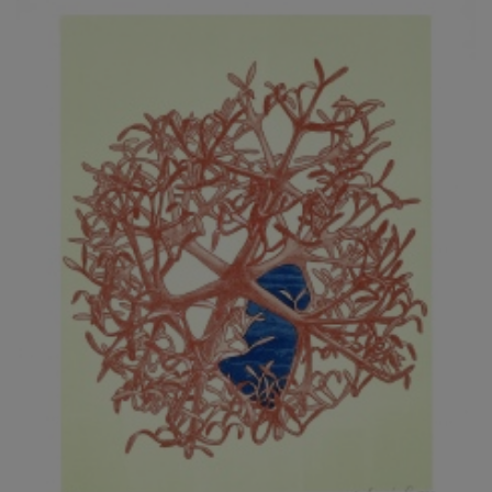
JARCOVJÁK VLADIMÍR
JAROŠ J. F.
JAROŠ LIBOR
JASANSKÝ PAVEL
JAŠKA JIŘÍ
JELENEK JAROSLAV
JELÍNEK VLADIMÍR
JELÍNKOVÁ EVA
JELÍNKOVÁ KAROLÍNA
JELÍNKOVÁ YVONA
JERIE KAREL
JEŽEK PAVEL
JEŽEK STANISLAV
JÍLEK ADAM
JINDRÁK SKŘIVÁNKOVÁ LUCIE
JÍRA JOSEF
JIRÁNEK M.