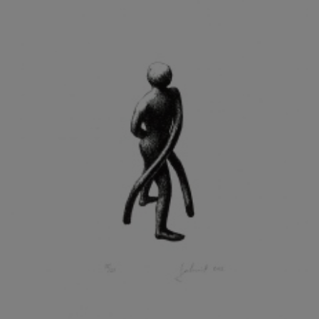
KOHOUT ONDŘEJ
KOJAN JAN
KOLÁŘ JIŘÍ
KOLÁŘ VLADAN
KOLBÁBEK RADEK
KOLÍBAL STANISLAV
KOLLÁRIK SAMUEL
KOLOVRATNÍK DAVID
KOMÁČEK MARIÁN
KOMÁREK IVAN
KOMÁREK VLADIMÍR
KOŇAŘÍK JAN
KONEČNÝ STANISLAV
KONEČNÝ VIKTOR
KONÍČEK OLDŘICH
KONRÁD MIROSLAV
KONSTANTINOVÁ HELENA
KONŮPEK JAN