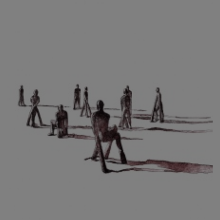
CIBULKOVÁ JINDRA
ČISÁRIK JAN
CÍSAŘOVSKÝ TOMÁŠ
ČÍŽEK JOSEF
ČIŽMÁR JOZEF
CLESINGER JEAN BAPTISTE AUGUSTE
ČLOVĚK PROJEKT ČESKÝ
CORVIN JIŘÍ
COUBINE OTHON
COUFAL ONDŘEJ
CUBROVÁ MAGDALENA
CUDLÍN KAREL
CZEPCOVÁ IRENA
CZIROKOVÁ RENATA
DANIHELOVSKÝ JIŘÍ
DAVID DALIBOR
DAVID JIŘÍ
DAVIS STUDIO