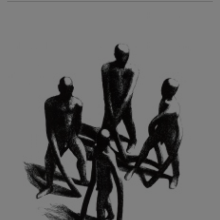
KURIŠ MARTIN
KURŇAVKA DAVID
KUŠČYNSKYJ TARAS
KVĚTENSKÁ ZDENKA
KYNCL FRANTIŠEK
KYNDROVÁ DANA
KYSELA JAROSLAV
LADA JOSEF
LADRA ZDENĚK
LAMR ALEŠ
LAMROVÁ BLANKA
LANDBERG NILS
LANGER KAREL
LAUFROVÁ ALENA
LAUSCHMANN JAN
LECHNER R.
LECRAN VIGNEAU
LESAŘOVÁ ROUBÍČKOVÁ MICHAELA