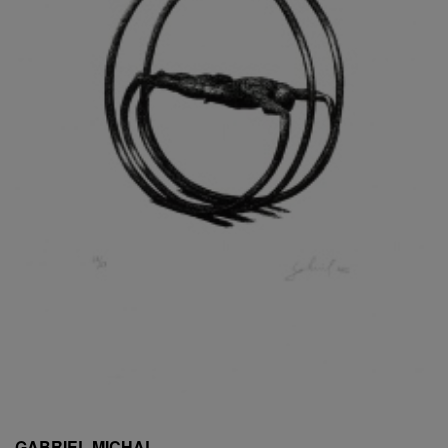
ESCHLER, PŘIPSÁNO RUDOLF
EXNAR JAN
FAFEK EMIL
FALTUS PETR
FANTA FRANTIŠEK
FANTA JAROSLAV
FÁRA LIBOR
FÁROVÁ GABINA
FEYFAR ZDENKO
FIALA VÁCLAV
FILA RUDOLF
FILIPOVOVÁ MARIE
FILIPOVSKÝ JIŘÍ
FILKO STANO
FILLA EMIL
FINK KAREL
FIŠAR JAN
FISCHER BIRGITT
GABRIEL MICHAL