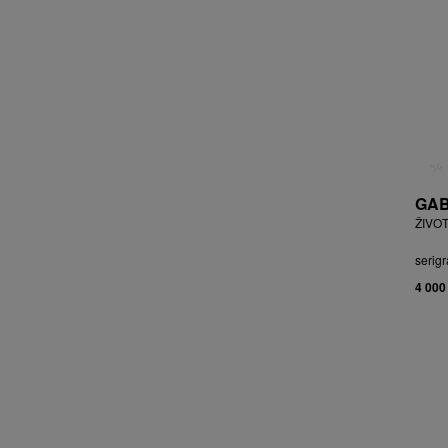
BRYCHTA JAN
BRYCHTA, PŘIPSÁNO JAROSLAV
BUDÍKOVÁ JANA
BUFKA ÁJA
BUKOVSKÝ IVAN
BURDA VLADIMÍR
BURIAN ZDENĚK
BURSÍK SPYTÍMÍR
GAB
CABAN MIROSLAV
ŽIVOT
ČABLA, PŘIPSÁNO BOHUMIL
ČADA MARTIN
serigr
CAIS MILAN
4 000
CAJTHAML DAVID
CAJTHAML JAN
CAMBEROQUE JEAN
CARLOS M.
CARO PEPE
ČECHOVÁ OLGA