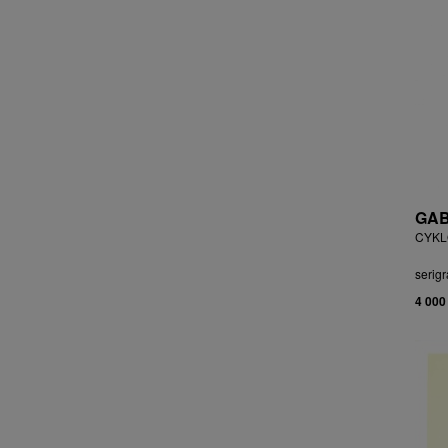
ČEJKOVÁ ANNA ŠKOPKOVÁ
ČERMÁK JOSEF
ČERMÁK MARKO
ČERMÁKOVÁ LENKA
ČERNICKÝ JIŘÍ
ČERNÝ ALEŠ
ČERNÝ FILIP
ČERNÝ JAN
ČERNÝ KAREL
GAB
CHABA KAREL
CYKLO
CHABERA MILAN
serigr
CHADIMA JIŘÍ
4 000
CHARINDA MOHAMMED WASIA
CHATRNÝ DALIBOR
CHIWAYA RAJABU
CHLUPÁČ MILOSLAV
CHMELOVÁ ADÉLA
CHMELOVÁ MARTINA