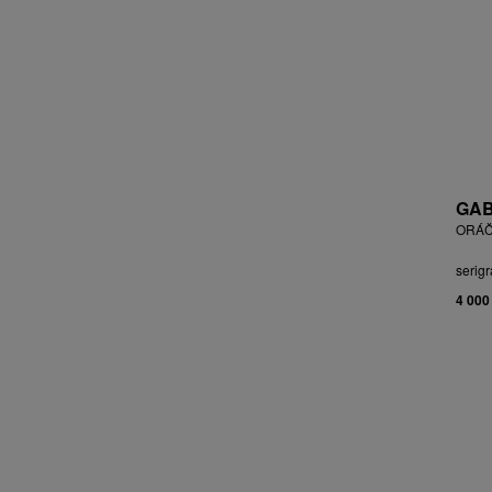
BLABOLILOVÁ MARIE
BLÁHA STANISLAV
BLÁHA, ST. VÁCLAV
BLAŽEK JAROSLAV
BLECHA LUBOMÍR
BLÜ ANA
BOHÁČ JIŘÍ
BORN ADOLF
GAB
BOŠTÍK VÁCLAV
ORÁČ
BOUDA CYRIL
serigr
BOUDOVÁ JANA
4 000
BRÁZDIL ALEŠ
BROMOVÁ VERONIKA
BROŽ RADEK
BRUNCLÍK PAVEL
BRUNNER DVOŘÁK RUDOLF
BRUNOVSKÝ ALBÍN
BRUNTON VLADIMÍR