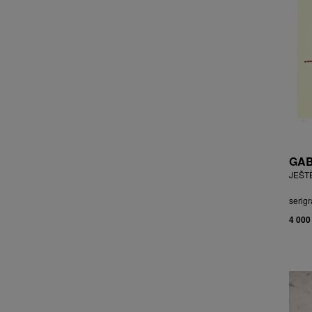
CHOCHOLA VÁCLAV
CHOVANEC JAN
CHRAMOSTA CYRIL
CHVÁTAL JIŘÍ
CIBULKOVÁ JANA
CIBULKOVÁ JINDRA
ČISÁRIK JAN
CÍSAŘOVSKÝ TOMÁŠ
ČÍŽEK JOSEF
GAB
ČIŽMÁR JOZEF
JEŠT
CLESINGER JEAN BAPTISTE
AUGUSTE
serigr
ČLOVĚK PROJEKT ČESKÝ
4 000
CORVIN JIŘÍ
COUBINE OTHON
COUFAL ONDŘEJ
CUBROVÁ MAGDALENA
CUDLÍN KAREL