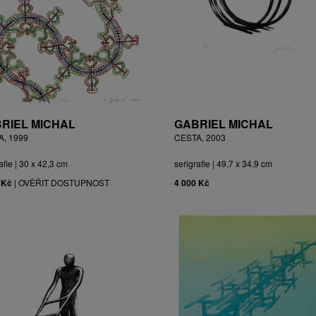
RIEL MICHAL
GABRIEL MICHAL
A, 1999
CESTA, 2003
afie | 30 x 42,3 cm
serigrafie | 49,7 x 34,9 cm
 Kč
|
OVĚŘIT DOSTUPNOST
4 000 Kč