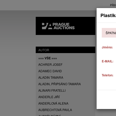
PŘI
Plastik
AK
ŠPATN
P
Jméno:
AUTOR
=== VŠE ===
E-MAIL:
ACHRER JOSEF
ADAMEC DAVID
Telefon:
ALADIN TAMARA
ALADIN, PŘIPSÁNO TAMARA
ALINARI FRATELLI
ANDERLE JIŘÍ
ANDERLOVÁ ALENA
AUBRECHTOVÁ PAVLA