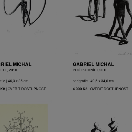
RIEL MICHAL
GABRIEL MICHAL
T I., 2010
PRŮZKUMNÍCI, 2010
afie | 46,3 x 35 cm
serigrafie | 49,5 x 34,6 cm
 Kč
|
OVĚŘIT DOSTUPNOST
4 000 Kč
|
OVĚŘIT DOSTUPNOST