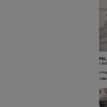
CZEPCOVÁ IRENA
CZIROKOVÁ RENATA
DANIHELOVSKÝ JIŘÍ
DAVID DALIBOR
DAVID JIŘÍ
DAVIS STUDIO
DE BAKKER ROBERT
DEJMEK PETR
DEMEL KAREL
DOBIÁŠ KAROL
PEL
DOBRA RIFO
OJÍN
DOČEKAL KAREL
DOLEŽAL JINDŘICH
vintag
DOSTÁL FRANTIŠEK
1 900
DOSTÁL JAN
DOSTÁL VLADIMÍR
DRAHOTOVÁ VERONIKA
DRESSLER PETER