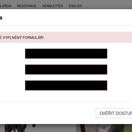
HLÁŠENÍ
REGISTRACE
NEWSLETTER
ENGLISH
a
CE
PŘÍMÝ PRODEJ
KONTAKT
Ě VYPLNĚNÝ FORMULÁŘ!
ŘÍMÝ PRODEJ