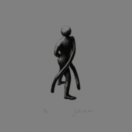
KOHOUT ONDŘEJ
KOJAN JAN
KOLÁŘ JIŘÍ
KOLÁŘ VLADAN
KOLBÁBEK RADEK
KOLÍBAL STANISLAV
KOLLÁRIK SAMUEL
KOLOVRATNÍK DAVID
KOMÁČEK MARIÁN
KOMÁREK IVAN
KOMÁREK VLADIMÍR
KOŇAŘÍK JAN
KONEČNÝ STANISLAV
KONEČNÝ VIKTOR
KONÍČEK OLDŘICH
KONRÁD MIROSLAV
KONSTANTINOVÁ HELENA
KONŮPEK JAN