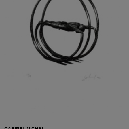
ESCHLER, PŘIPSÁNO RUDOLF
EXNAR JAN
FAFEK EMIL
FALTUS PETR
FANTA FRANTIŠEK
FANTA JAROSLAV
FÁRA LIBOR
FÁROVÁ GABINA
FEYFAR ZDENKO
FIALA VÁCLAV
FILA RUDOLF
FILIPOVOVÁ MARIE
FILIPOVSKÝ JIŘÍ
FILKO STANO
FILLA EMIL
FINK KAREL
FIŠAR JAN
FISCHER BIRGITT
GABRIEL MICHAL