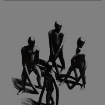
KURIŠ MARTIN
KURŇAVKA DAVID
KUŠČYNSKYJ TARAS
KVĚTENSKÁ ZDENKA
KYNCL FRANTIŠEK
KYNDROVÁ DANA
KYSELA JAROSLAV
LADA JOSEF
LADRA ZDENĚK
LAMR ALEŠ
LAMROVÁ BLANKA
LANDBERG NILS
LANGER KAREL
LAUFROVÁ ALENA
LAUSCHMANN JAN
LECHNER R.
LECRAN VIGNEAU
LESAŘOVÁ ROUBÍČKOVÁ MICHAELA