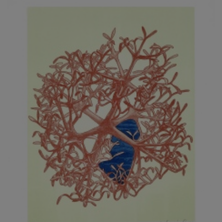
JARCOVJÁK VLADIMÍR
JAROŠ J. F.
JAROŠ LIBOR
JASANSKÝ PAVEL
JAŠKA JIŘÍ
JELENEK JAROSLAV
JELÍNEK VLADIMÍR
JELÍNKOVÁ EVA
JELÍNKOVÁ KAROLÍNA
JELÍNKOVÁ YVONA
JERIE KAREL
JEŽEK PAVEL
JEŽEK STANISLAV
JÍLEK ADAM
JINDRÁK SKŘIVÁNKOVÁ LUCIE
JÍRA JOSEF
JIRÁNEK M.