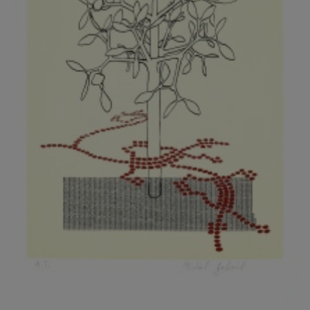
KOVANDA JIŘÍ
KOVAŘÍK JINDŘICH
KOVAŘÍK, PŘIPSÁNO HUBERT
KOWALISKI PAUL
KOŽÍŠEK PETR
KOZLÍK VLADIMÍR
KOZMÁLY GABRIEL
KRAJC MARTIN
KRAJÍČEK, ST. MILAN
KRÁL FRANTIŠEK
KRÁLOVÁ MARKÉTA
KRAMER FRED
KRASL FRANTIŠEK
KRÁTKÝ ČESTMÍR
KRATOCHVÍL ANTONÍN
KREJBICH DANIEL
KREJČA ALEŠ
KREJČÍ JAROSLAV