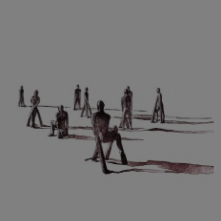
CIBULKOVÁ JINDRA
ČISÁRIK JAN
CÍSAŘOVSKÝ TOMÁŠ
ČÍŽEK JOSEF
ČIŽMÁR JOZEF
CLESINGER JEAN BAPTISTE AUGUSTE
ČLOVĚK PROJEKT ČESKÝ
CORVIN JIŘÍ
COUBINE OTHON
COUFAL ONDŘEJ
CUBROVÁ MAGDALENA
CUDLÍN KAREL
CZEPCOVÁ IRENA
CZIROKOVÁ RENATA
DANIHELOVSKÝ JIŘÍ
DAVID DALIBOR
DAVID JIŘÍ
DAVIS STUDIO