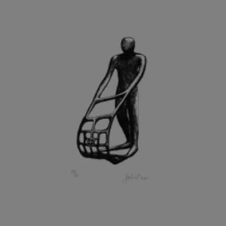
GRAMMAR ALBINUS
GREGOR MIROSLAV
GRIBOVSKÝ ANTONÍN
GRIMMICH IGOR
GROSS FRANTIŠEK
GROSSEOVÁ ELZBIETA
GROSSMANN IGOR
GRUBER IVAN
GRUBER PETR
GRÜNWALDOVÁ GLORIE
GRUS JAROSLAV
GUTFREUND OTTO
GYÖRI LAJOŠ
HAAS ASOT
HAAS TERRY
HÁBL PATRIK
HACKENSCHMIED ALEXANDER
HÁJEK KAREL