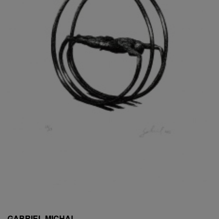
ESCHLER, PŘIPSÁNO RUDOLF
EXNAR JAN
FAFEK EMIL
FALTUS PETR
FANTA FRANTIŠEK
FANTA JAROSLAV
FÁRA LIBOR
FÁROVÁ GABINA
FEYFAR ZDENKO
FIALA VÁCLAV
FILA RUDOLF
FILIPOVOVÁ MARIE
FILIPOVSKÝ JIŘÍ
FILKO STANO
FILLA EMIL
FINK KAREL
FIŠAR JAN
FISCHER BIRGITT
GABRIEL MICHAL