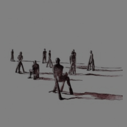
CIBULKOVÁ JINDRA
ČISÁRIK JAN
CÍSAŘOVSKÝ TOMÁŠ
ČÍŽEK JOSEF
ČIŽMÁR JOZEF
CLESINGER JEAN BAPTISTE AUGUSTE
ČLOVĚK PROJEKT ČESKÝ
CORVIN JIŘÍ
COUBINE OTHON
COUFAL ONDŘEJ
CUBROVÁ MAGDALENA
CUDLÍN KAREL
CZEPCOVÁ IRENA
CZIROKOVÁ RENATA
DANIHELOVSKÝ JIŘÍ
DAVID DALIBOR
DAVID JIŘÍ
DAVIS STUDIO