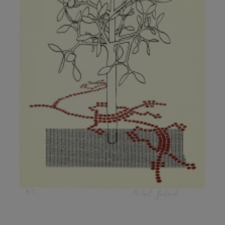
KOVANDA JIŘÍ
KOVAŘÍK JINDŘICH
KOVAŘÍK, PŘIPSÁNO HUBERT
KOWALISKI PAUL
KOŽÍŠEK PETR
KOZLÍK VLADIMÍR
KOZMÁLY GABRIEL
KRAJC MARTIN
KRAJÍČEK, ST. MILAN
KRÁL FRANTIŠEK
KRÁLOVÁ MARKÉTA
KRAMER FRED
KRASL FRANTIŠEK
KRÁTKÝ ČESTMÍR
KRATOCHVÍL ANTONÍN
KREJBICH DANIEL
KREJČA ALEŠ
KREJČÍ JAROSLAV