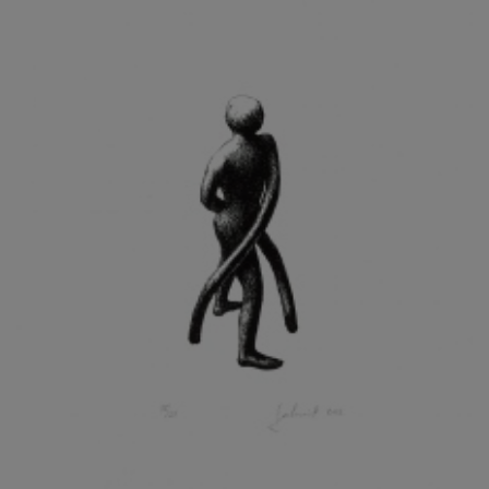
KOHOUT ONDŘEJ
KOJAN JAN
KOLÁŘ JIŘÍ
KOLÁŘ VLADAN
KOLBÁBEK RADEK
KOLÍBAL STANISLAV
KOLLÁRIK SAMUEL
KOLOVRATNÍK DAVID
KOMÁČEK MARIÁN
KOMÁREK IVAN
KOMÁREK VLADIMÍR
KOŇAŘÍK JAN
KONEČNÝ STANISLAV
KONEČNÝ VIKTOR
KONÍČEK OLDŘICH
KONRÁD MIROSLAV
KONSTANTINOVÁ HELENA
KONŮPEK JAN