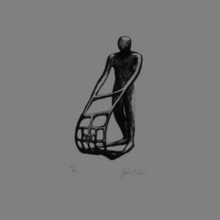
GRAMMAR ALBINUS
GREGOR MIROSLAV
GRIBOVSKÝ ANTONÍN
GRIMMICH IGOR
GROSS FRANTIŠEK
GROSSEOVÁ ELZBIETA
GROSSMANN IGOR
GRUBER IVAN
GRUBER PETR
GRÜNWALDOVÁ GLORIE
GRUS JAROSLAV
GUTFREUND OTTO
GYÖRI LAJOŠ
HAAS ASOT
HAAS TERRY
HÁBL PATRIK
HACKENSCHMIED ALEXANDER
HÁJEK KAREL