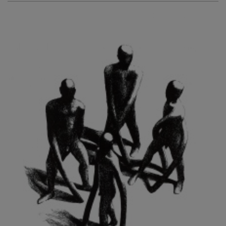
KURIŠ MARTIN
KURŇAVKA DAVID
KUŠČYNSKYJ TARAS
KVĚTENSKÁ ZDENKA
KYNCL FRANTIŠEK
KYNDROVÁ DANA
KYSELA JAROSLAV
LADA JOSEF
LADRA ZDENĚK
LAMR ALEŠ
LAMROVÁ BLANKA
LANDBERG NILS
LANGER KAREL
LAUFROVÁ ALENA
LAUSCHMANN JAN
LECHNER R.
LECRAN VIGNEAU
LESAŘOVÁ ROUBÍČKOVÁ MICHAELA