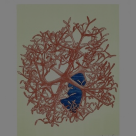
JARCOVJÁK VLADIMÍR
JAROŠ J. F.
JAROŠ LIBOR
JASANSKÝ PAVEL
JAŠKA JIŘÍ
JELENEK JAROSLAV
JELÍNEK VLADIMÍR
JELÍNKOVÁ EVA
JELÍNKOVÁ KAROLÍNA
JELÍNKOVÁ YVONA
JERIE KAREL
JEŽEK PAVEL
JEŽEK STANISLAV
JÍLEK ADAM
JINDRÁK SKŘIVÁNKOVÁ LUCIE
JÍRA JOSEF
JIRÁNEK M.