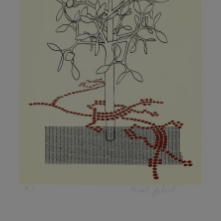
KOVANDA JIŘÍ
KOVAŘÍK JINDŘICH
KOVAŘÍK, PŘIPSÁNO HUBERT
KOWALISKI PAUL
KOŽÍŠEK PETR
KOZLÍK VLADIMÍR
KOZMÁLY GABRIEL
KRAJC MARTIN
KRAJÍČEK, ST. MILAN
KRÁL FRANTIŠEK
KRÁLOVÁ MARKÉTA
KRAMER FRED
KRASL FRANTIŠEK
KRÁTKÝ ČESTMÍR
KRATOCHVÍL ANTONÍN
KREJBICH DANIEL
KREJČA ALEŠ
KREJČÍ JAROSLAV