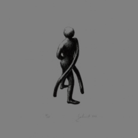
KOHOUT ONDŘEJ
KOJAN JAN
KOLÁŘ JIŘÍ
KOLÁŘ VLADAN
KOLBÁBEK RADEK
KOLÍBAL STANISLAV
KOLLÁRIK SAMUEL
KOLOVRATNÍK DAVID
KOMÁČEK MARIÁN
KOMÁREK IVAN
KOMÁREK VLADIMÍR
KOŇAŘÍK JAN
KONEČNÝ STANISLAV
KONEČNÝ VIKTOR
KONÍČEK OLDŘICH
KONRÁD MIROSLAV
KONSTANTINOVÁ HELENA
KONŮPEK JAN