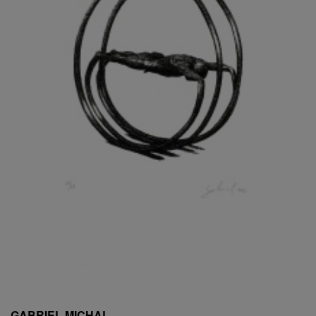
ESCHLER, PŘIPSÁNO RUDOLF
EXNAR JAN
FAFEK EMIL
FALTUS PETR
FANTA FRANTIŠEK
FANTA JAROSLAV
FÁRA LIBOR
FÁROVÁ GABINA
FEYFAR ZDENKO
FIALA VÁCLAV
FILA RUDOLF
FILIPOVOVÁ MARIE
FILIPOVSKÝ JIŘÍ
FILKO STANO
FILLA EMIL
FINK KAREL
FIŠAR JAN
FISCHER BIRGITT
GABRIEL MICHAL