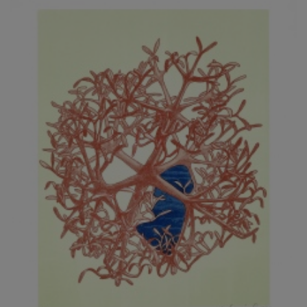
JARCOVJÁK VLADIMÍR
JAROŠ J. F.
JAROŠ LIBOR
JASANSKÝ PAVEL
JAŠKA JIŘÍ
JELENEK JAROSLAV
JELÍNEK VLADIMÍR
JELÍNKOVÁ EVA
JELÍNKOVÁ KAROLÍNA
JELÍNKOVÁ YVONA
JERIE KAREL
JEŽEK PAVEL
JEŽEK STANISLAV
JÍLEK ADAM
JINDRÁK SKŘIVÁNKOVÁ LUCIE
JÍRA JOSEF
JIRÁNEK M.