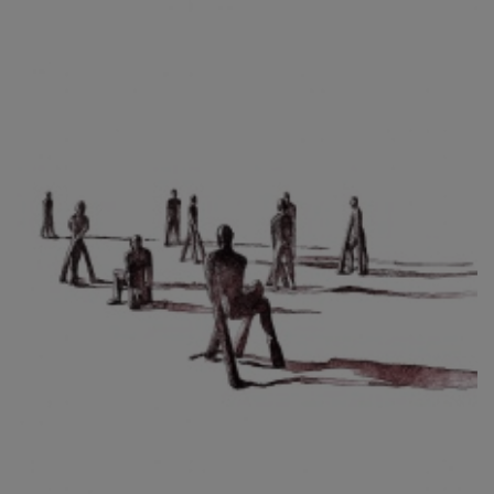
CIBULKOVÁ JINDRA
ČISÁRIK JAN
CÍSAŘOVSKÝ TOMÁŠ
ČÍŽEK JOSEF
ČIŽMÁR JOZEF
CLESINGER JEAN BAPTISTE AUGUSTE
ČLOVĚK PROJEKT ČESKÝ
CORVIN JIŘÍ
COUBINE OTHON
COUFAL ONDŘEJ
CUBROVÁ MAGDALENA
CUDLÍN KAREL
CZEPCOVÁ IRENA
CZIROKOVÁ RENATA
DANIHELOVSKÝ JIŘÍ
DAVID DALIBOR
DAVID JIŘÍ
DAVIS STUDIO