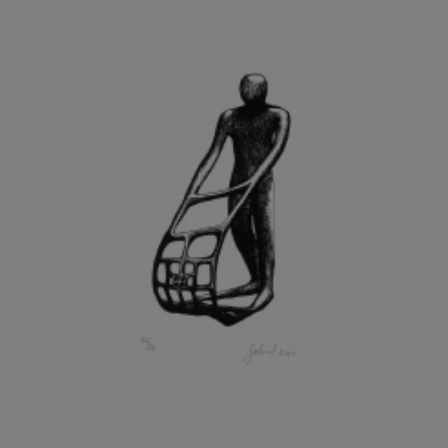
GRAMMAR ALBINUS
GREGOR MIROSLAV
GRIBOVSKÝ ANTONÍN
GRIMMICH IGOR
GROSS FRANTIŠEK
GROSSEOVÁ ELZBIETA
GROSSMANN IGOR
GRUBER IVAN
GRUBER PETR
GRÜNWALDOVÁ GLORIE
GRUS JAROSLAV
GUTFREUND OTTO
GYÖRI LAJOŠ
HAAS ASOT
HAAS TERRY
HÁBL PATRIK
HACKENSCHMIED ALEXANDER
HÁJEK KAREL