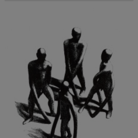
KURIŠ MARTIN
KURŇAVKA DAVID
KUŠČYNSKYJ TARAS
KVĚTENSKÁ ZDENKA
KYNCL FRANTIŠEK
KYNDROVÁ DANA
KYSELA JAROSLAV
LADA JOSEF
LADRA ZDENĚK
LAMR ALEŠ
LAMROVÁ BLANKA
LANDBERG NILS
LANGER KAREL
LAUFROVÁ ALENA
LAUSCHMANN JAN
LECHNER R.
LECRAN VIGNEAU
LESAŘOVÁ ROUBÍČKOVÁ MICHAELA