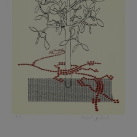
KOVANDA JIŘÍ
KOVAŘÍK JINDŘICH
KOVAŘÍK, PŘIPSÁNO HUBERT
KOWALISKI PAUL
KOŽÍŠEK PETR
KOZLÍK VLADIMÍR
KOZMÁLY GABRIEL
KRAJC MARTIN
KRAJÍČEK, ST. MILAN
KRÁL FRANTIŠEK
KRÁLOVÁ MARKÉTA
KRAMER FRED
KRASL FRANTIŠEK
KRÁTKÝ ČESTMÍR
KRATOCHVÍL ANTONÍN
KREJBICH DANIEL
KREJČA ALEŠ
KREJČÍ JAROSLAV