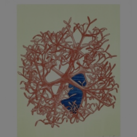
JARCOVJÁK VLADIMÍR
JAROŠ J. F.
JAROŠ LIBOR
JASANSKÝ PAVEL
JAŠKA JIŘÍ
JELENEK JAROSLAV
JELÍNEK VLADIMÍR
JELÍNKOVÁ EVA
JELÍNKOVÁ KAROLÍNA
JELÍNKOVÁ YVONA
JERIE KAREL
JEŽEK PAVEL
JEŽEK STANISLAV
JÍLEK ADAM
JINDRÁK SKŘIVÁNKOVÁ LUCIE
JÍRA JOSEF
JIRÁNEK M.