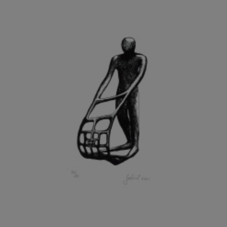
GRAMMAR ALBINUS
GREGOR MIROSLAV
GRIBOVSKÝ ANTONÍN
GRIMMICH IGOR
GROSS FRANTIŠEK
GROSSEOVÁ ELZBIETA
GROSSMANN IGOR
GRUBER IVAN
GRUBER PETR
GRÜNWALDOVÁ GLORIE
GRUS JAROSLAV
GUTFREUND OTTO
GYÖRI LAJOŠ
HAAS ASOT
HAAS TERRY
HÁBL PATRIK
HACKENSCHMIED ALEXANDER
HÁJEK KAREL