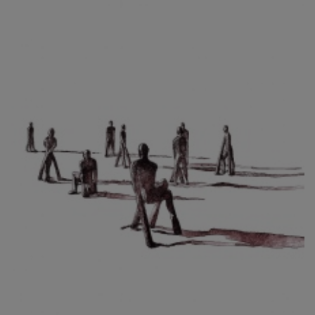
CIBULKOVÁ JINDRA
ČISÁRIK JAN
CÍSAŘOVSKÝ TOMÁŠ
ČÍŽEK JOSEF
ČIŽMÁR JOZEF
CLESINGER JEAN BAPTISTE AUGUSTE
ČLOVĚK PROJEKT ČESKÝ
CORVIN JIŘÍ
COUBINE OTHON
COUFAL ONDŘEJ
CUBROVÁ MAGDALENA
CUDLÍN KAREL
CZEPCOVÁ IRENA
CZIROKOVÁ RENATA
DANIHELOVSKÝ JIŘÍ
DAVID DALIBOR
DAVID JIŘÍ
DAVIS STUDIO