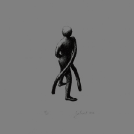
KOHOUT ONDŘEJ
KOJAN JAN
KOLÁŘ JIŘÍ
KOLÁŘ VLADAN
KOLBÁBEK RADEK
KOLÍBAL STANISLAV
KOLLÁRIK SAMUEL
KOLOVRATNÍK DAVID
KOMÁČEK MARIÁN
KOMÁREK IVAN
KOMÁREK VLADIMÍR
KOŇAŘÍK JAN
KONEČNÝ STANISLAV
KONEČNÝ VIKTOR
KONÍČEK OLDŘICH
KONRÁD MIROSLAV
KONSTANTINOVÁ HELENA
KONŮPEK JAN