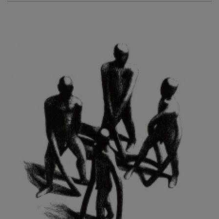
KURIŠ MARTIN
KURŇAVKA DAVID
KUŠČYNSKYJ TARAS
KVĚTENSKÁ ZDENKA
KYNCL FRANTIŠEK
KYNDROVÁ DANA
KYSELA JAROSLAV
LADA JOSEF
LADRA ZDENĚK
LAMR ALEŠ
LAMROVÁ BLANKA
LANDBERG NILS
LANGER KAREL
LAUFROVÁ ALENA
LAUSCHMANN JAN
LECHNER R.
LECRAN VIGNEAU
LESAŘOVÁ ROUBÍČKOVÁ MICHAELA