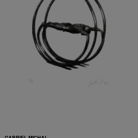
ESCHLER, PŘIPSÁNO RUDOLF
EXNAR JAN
FAFEK EMIL
FALTUS PETR
FANTA FRANTIŠEK
FANTA JAROSLAV
FÁRA LIBOR
FÁROVÁ GABINA
FEYFAR ZDENKO
FIALA VÁCLAV
FILA RUDOLF
FILIPOVOVÁ MARIE
FILIPOVSKÝ JIŘÍ
FILKO STANO
FILLA EMIL
FINK KAREL
FIŠAR JAN
FISCHER BIRGITT
GABRIEL MICHAL