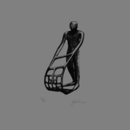
GRAMMAR ALBINUS
GREGOR MIROSLAV
GRIBOVSKÝ ANTONÍN
GRIMMICH IGOR
GROSS FRANTIŠEK
GROSSEOVÁ ELZBIETA
GROSSMANN IGOR
GRUBER IVAN
GRUBER PETR
GRÜNWALDOVÁ GLORIE
GRUS JAROSLAV
GUTFREUND OTTO
GYÖRI LAJOŠ
HAAS ASOT
HAAS TERRY
HÁBL PATRIK
HACKENSCHMIED ALEXANDER
HÁJEK KAREL