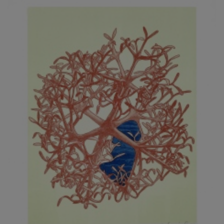
JARCOVJÁK VLADIMÍR
JAROŠ J. F.
JAROŠ LIBOR
JASANSKÝ PAVEL
JAŠKA JIŘÍ
JELENEK JAROSLAV
JELÍNEK VLADIMÍR
JELÍNKOVÁ EVA
JELÍNKOVÁ KAROLÍNA
JELÍNKOVÁ YVONA
JERIE KAREL
JEŽEK PAVEL
JEŽEK STANISLAV
JÍLEK ADAM
JINDRÁK SKŘIVÁNKOVÁ LUCIE
JÍRA JOSEF
JIRÁNEK M.