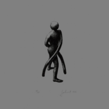
KOHOUT ONDŘEJ
KOJAN JAN
KOLÁŘ JIŘÍ
KOLÁŘ VLADAN
KOLBÁBEK RADEK
KOLÍBAL STANISLAV
KOLLÁRIK SAMUEL
KOLOVRATNÍK DAVID
KOMÁČEK MARIÁN
KOMÁREK IVAN
KOMÁREK VLADIMÍR
KOŇAŘÍK JAN
KONEČNÝ STANISLAV
KONEČNÝ VIKTOR
KONÍČEK OLDŘICH
KONRÁD MIROSLAV
KONSTANTINOVÁ HELENA
KONŮPEK JAN