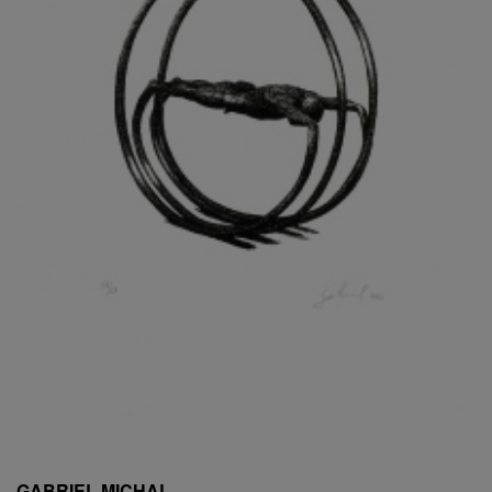
ESCHLER, PŘIPSÁNO RUDOLF
EXNAR JAN
FAFEK EMIL
FALTUS PETR
FANTA FRANTIŠEK
FANTA JAROSLAV
FÁRA LIBOR
FÁROVÁ GABINA
FEYFAR ZDENKO
FIALA VÁCLAV
FILA RUDOLF
FILIPOVOVÁ MARIE
FILIPOVSKÝ JIŘÍ
FILKO STANO
FILLA EMIL
FINK KAREL
FIŠAR JAN
FISCHER BIRGITT
GABRIEL MICHAL