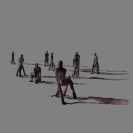
CIBULKOVÁ JINDRA
ČISÁRIK JAN
CÍSAŘOVSKÝ TOMÁŠ
ČÍŽEK JOSEF
ČIŽMÁR JOZEF
CLESINGER JEAN BAPTISTE AUGUSTE
ČLOVĚK PROJEKT ČESKÝ
CORVIN JIŘÍ
COUBINE OTHON
COUFAL ONDŘEJ
CUBROVÁ MAGDALENA
CUDLÍN KAREL
CZEPCOVÁ IRENA
CZIROKOVÁ RENATA
DANIHELOVSKÝ JIŘÍ
DAVID DALIBOR
DAVID JIŘÍ
DAVIS STUDIO