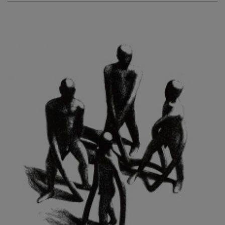
KURIŠ MARTIN
KURŇAVKA DAVID
KUŠČYNSKYJ TARAS
KVĚTENSKÁ ZDENKA
KYNCL FRANTIŠEK
KYNDROVÁ DANA
KYSELA JAROSLAV
LADA JOSEF
LADRA ZDENĚK
LAMR ALEŠ
LAMROVÁ BLANKA
LANDBERG NILS
LANGER KAREL
LAUFROVÁ ALENA
LAUSCHMANN JAN
LECHNER R.
LECRAN VIGNEAU
LESAŘOVÁ ROUBÍČKOVÁ MICHAELA