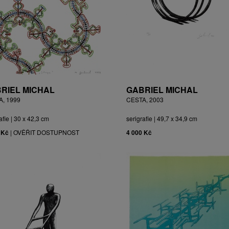
RIEL MICHAL
GABRIEL MICHAL
A, 1999
CESTA, 2003
afie | 30 x 42,3 cm
serigrafie | 49,7 x 34,9 cm
 Kč
|
OVĚŘIT DOSTUPNOST
4 000 Kč