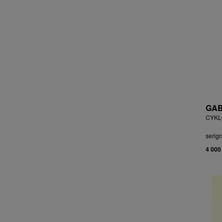
ČEJKOVÁ ANNA ŠKOPKOVÁ
ČERMÁK JOSEF
ČERMÁK MARKO
ČERMÁKOVÁ LENKA
ČERNICKÝ JIŘÍ
ČERNÝ ALEŠ
ČERNÝ FILIP
ČERNÝ JAN
ČERNÝ KAREL
GAB
CHABA KAREL
CYKLO
CHABERA MILAN
serigr
CHADIMA JIŘÍ
4 000
CHARINDA MOHAMMED WASIA
CHATRNÝ DALIBOR
CHIWAYA RAJABU
CHLUPÁČ MILOSLAV
CHMELOVÁ ADÉLA
CHMELOVÁ MARTINA