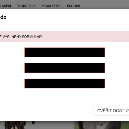
HLÁŠENÍ
REGISTRACE
NEWSLETTER
ENGLISH
do
CE
PŘÍMÝ PRODEJ
KONTAKT
Ě VYPLNĚNÝ FORMULÁŘ!
ŘÍMÝ PRODEJ