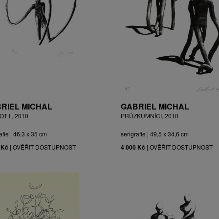
RIEL MICHAL
GABRIEL MICHAL
T I., 2010
PRŮZKUMNÍCI, 2010
afie | 46,3 x 35 cm
serigrafie | 49,5 x 34,6 cm
 Kč
|
OVĚŘIT DOSTUPNOST
4 000 Kč
|
OVĚŘIT DOSTUPNOST