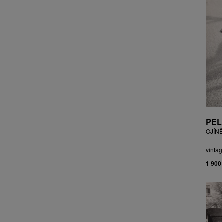
CZEPCOVÁ IRENA
CZIROKOVÁ RENATA
DANIHELOVSKÝ JIŘÍ
DAVID DALIBOR
DAVID JIŘÍ
DAVIS STUDIO
DE BAKKER ROBERT
DEJMEK PETR
DEMEL KAREL
DOBIÁŠ KAROL
PEL
DOBRA RIFO
OJÍN
DOČEKAL KAREL
DOLEŽAL JINDŘICH
vintag
DOSTÁL FRANTIŠEK
1 900
DOSTÁL JAN
DOSTÁL VLADIMÍR
DRAHOTOVÁ VERONIKA
DRESSLER PETER