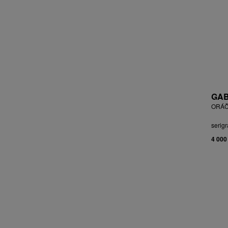
BLABOLILOVÁ MARIE
BLÁHA STANISLAV
BLÁHA, ST. VÁCLAV
BLAŽEK JAROSLAV
BLECHA LUBOMÍR
BLÜ ANA
BOHÁČ JIŘÍ
BORN ADOLF
GAB
BOŠTÍK VÁCLAV
ORÁČ
BOUDA CYRIL
serigr
BOUDOVÁ JANA
4 000
BRÁZDIL ALEŠ
BROMOVÁ VERONIKA
BROŽ RADEK
BRUNCLÍK PAVEL
BRUNNER DVOŘÁK RUDOLF
BRUNOVSKÝ ALBÍN
BRUNTON VLADIMÍR