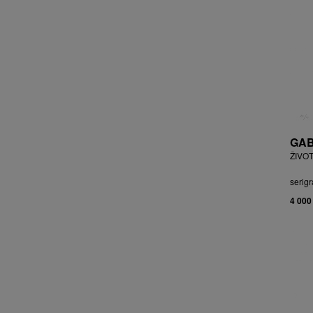
BRYCHTA JAN
BRYCHTA, PŘIPSÁNO JAROSLAV
BUDÍKOVÁ JANA
BUFKA ÁJA
BUKOVSKÝ IVAN
BURDA VLADIMÍR
BURIAN ZDENĚK
BURSÍK SPYTÍMÍR
GAB
CABAN MIROSLAV
ŽIVOT
ČABLA, PŘIPSÁNO BOHUMIL
ČADA MARTIN
serigr
CAIS MILAN
4 000
CAJTHAML DAVID
CAJTHAML JAN
CAMBEROQUE JEAN
CARLOS M.
CARO PEPE
ČECHOVÁ OLGA