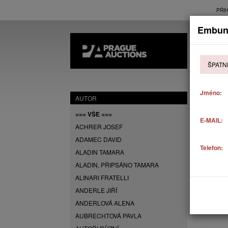
PŘI
Embun
AK
ŠPATN
P
Jméno:
AUTOR
=== VŠE ===
E-MAIL:
ACHRER JOSEF
ADAMEC DAVID
Telefon:
ALADIN TAMARA
ALADIN, PŘIPSÁNO TAMARA
ALINARI FRATELLI
ANDERLE JIŘÍ
ANDERLOVÁ ALENA
AUBRECHTOVÁ PAVLA