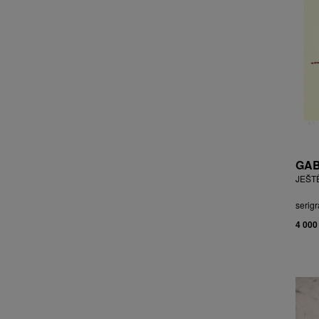
CHOCHOLA VÁCLAV
CHOVANEC JAN
CHRAMOSTA CYRIL
CHVÁTAL JIŘÍ
CIBULKOVÁ JANA
CIBULKOVÁ JINDRA
ČISÁRIK JAN
CÍSAŘOVSKÝ TOMÁŠ
ČÍŽEK JOSEF
GAB
ČIŽMÁR JOZEF
JEŠT
CLESINGER JEAN BAPTISTE
AUGUSTE
serigr
ČLOVĚK PROJEKT ČESKÝ
4 000
CORVIN JIŘÍ
COUBINE OTHON
COUFAL ONDŘEJ
CUBROVÁ MAGDALENA
CUDLÍN KAREL