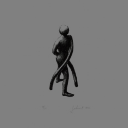
KOHOUT ONDŘEJ
KOJAN JAN
KOLÁŘ JIŘÍ
KOLÁŘ VLADAN
KOLBÁBEK RADEK
KOLÍBAL STANISLAV
KOLLÁRIK SAMUEL
KOLOVRATNÍK DAVID
KOMÁČEK MARIÁN
KOMÁREK IVAN
KOMÁREK VLADIMÍR
KOŇAŘÍK JAN
KONEČNÝ STANISLAV
KONEČNÝ VIKTOR
KONÍČEK OLDŘICH
KONRÁD MIROSLAV
KONSTANTINOVÁ HELENA
KONŮPEK JAN