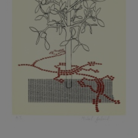
KOVANDA JIŘÍ
KOVAŘÍK JINDŘICH
KOVAŘÍK, PŘIPSÁNO HUBERT
KOWALISKI PAUL
KOŽÍŠEK PETR
KOZLÍK VLADIMÍR
KOZMÁLY GABRIEL
KRAJC MARTIN
KRAJÍČEK, ST. MILAN
KRÁL FRANTIŠEK
KRÁLOVÁ MARKÉTA
KRAMER FRED
KRASL FRANTIŠEK
KRÁTKÝ ČESTMÍR
KRATOCHVÍL ANTONÍN
KREJBICH DANIEL
KREJČA ALEŠ
KREJČÍ JAROSLAV