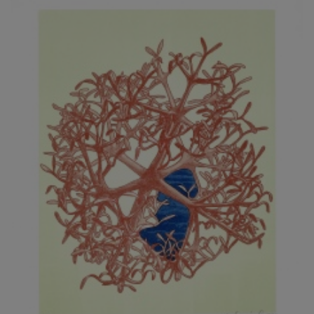
JARCOVJÁK VLADIMÍR
JAROŠ J. F.
JAROŠ LIBOR
JASANSKÝ PAVEL
JAŠKA JIŘÍ
JELENEK JAROSLAV
JELÍNEK VLADIMÍR
JELÍNKOVÁ EVA
JELÍNKOVÁ KAROLÍNA
JELÍNKOVÁ YVONA
JERIE KAREL
JEŽEK PAVEL
JEŽEK STANISLAV
JÍLEK ADAM
JINDRÁK SKŘIVÁNKOVÁ LUCIE
JÍRA JOSEF
JIRÁNEK M.