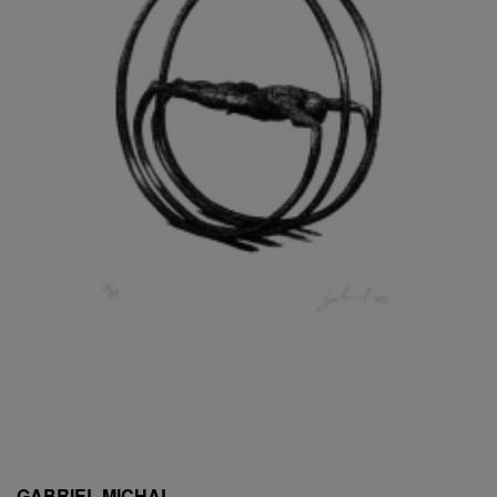
ESCHLER, PŘIPSÁNO RUDOLF
EXNAR JAN
FAFEK EMIL
FALTUS PETR
FANTA FRANTIŠEK
FANTA JAROSLAV
FÁRA LIBOR
FÁROVÁ GABINA
FEYFAR ZDENKO
FIALA VÁCLAV
FILA RUDOLF
FILIPOVOVÁ MARIE
FILIPOVSKÝ JIŘÍ
FILKO STANO
FILLA EMIL
FINK KAREL
FIŠAR JAN
FISCHER BIRGITT
GABRIEL MICHAL