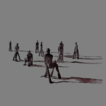
CIBULKOVÁ JINDRA
ČISÁRIK JAN
CÍSAŘOVSKÝ TOMÁŠ
ČÍŽEK JOSEF
ČIŽMÁR JOZEF
CLESINGER JEAN BAPTISTE AUGUSTE
ČLOVĚK PROJEKT ČESKÝ
CORVIN JIŘÍ
COUBINE OTHON
COUFAL ONDŘEJ
CUBROVÁ MAGDALENA
CUDLÍN KAREL
CZEPCOVÁ IRENA
CZIROKOVÁ RENATA
DANIHELOVSKÝ JIŘÍ
DAVID DALIBOR
DAVID JIŘÍ
DAVIS STUDIO