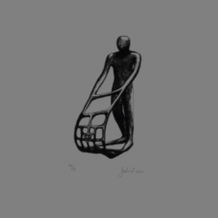
GRAMMAR ALBINUS
GREGOR MIROSLAV
GRIBOVSKÝ ANTONÍN
GRIMMICH IGOR
GROSS FRANTIŠEK
GROSSEOVÁ ELZBIETA
GROSSMANN IGOR
GRUBER IVAN
GRUBER PETR
GRÜNWALDOVÁ GLORIE
GRUS JAROSLAV
GUTFREUND OTTO
GYÖRI LAJOŠ
HAAS ASOT
HAAS TERRY
HÁBL PATRIK
HACKENSCHMIED ALEXANDER
HÁJEK KAREL