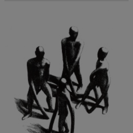
KURIŠ MARTIN
KURŇAVKA DAVID
KUŠČYNSKYJ TARAS
KVĚTENSKÁ ZDENKA
KYNCL FRANTIŠEK
KYNDROVÁ DANA
KYSELA JAROSLAV
LADA JOSEF
LADRA ZDENĚK
LAMR ALEŠ
LAMROVÁ BLANKA
LANDBERG NILS
LANGER KAREL
LAUFROVÁ ALENA
LAUSCHMANN JAN
LECHNER R.
LECRAN VIGNEAU
LESAŘOVÁ ROUBÍČKOVÁ MICHAELA