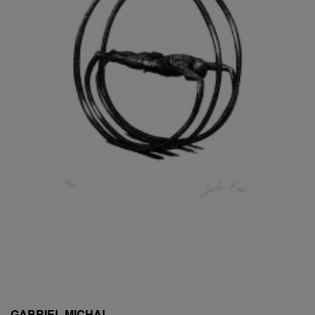
ESCHLER, PŘIPSÁNO RUDOLF
EXNAR JAN
FAFEK EMIL
FALTUS PETR
FANTA FRANTIŠEK
FANTA JAROSLAV
FÁRA LIBOR
FÁROVÁ GABINA
FEYFAR ZDENKO
FIALA VÁCLAV
FILA RUDOLF
FILIPOVOVÁ MARIE
FILIPOVSKÝ JIŘÍ
FILKO STANO
FILLA EMIL
FINK KAREL
FIŠAR JAN
FISCHER BIRGITT
GABRIEL MICHAL