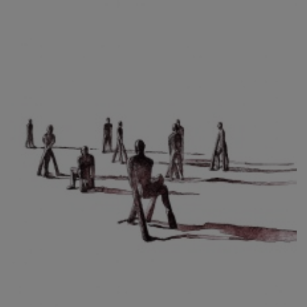
CIBULKOVÁ JINDRA
ČISÁRIK JAN
CÍSAŘOVSKÝ TOMÁŠ
ČÍŽEK JOSEF
ČIŽMÁR JOZEF
CLESINGER JEAN BAPTISTE AUGUSTE
ČLOVĚK PROJEKT ČESKÝ
CORVIN JIŘÍ
COUBINE OTHON
COUFAL ONDŘEJ
CUBROVÁ MAGDALENA
CUDLÍN KAREL
CZEPCOVÁ IRENA
CZIROKOVÁ RENATA
DANIHELOVSKÝ JIŘÍ
DAVID DALIBOR
DAVID JIŘÍ
DAVIS STUDIO