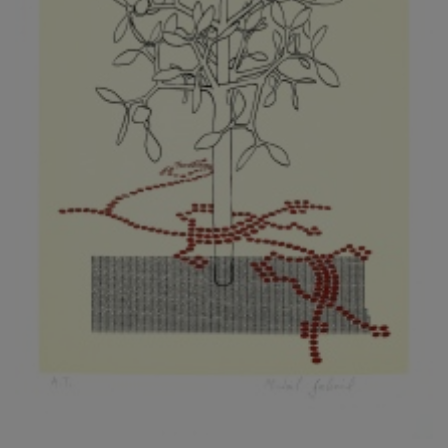
KOVANDA JIŘÍ
KOVAŘÍK JINDŘICH
KOVAŘÍK, PŘIPSÁNO HUBERT
KOWALISKI PAUL
KOŽÍŠEK PETR
KOZLÍK VLADIMÍR
KOZMÁLY GABRIEL
KRAJC MARTIN
KRAJÍČEK, ST. MILAN
KRÁL FRANTIŠEK
KRÁLOVÁ MARKÉTA
KRAMER FRED
KRASL FRANTIŠEK
KRÁTKÝ ČESTMÍR
KRATOCHVÍL ANTONÍN
KREJBICH DANIEL
KREJČA ALEŠ
KREJČÍ JAROSLAV