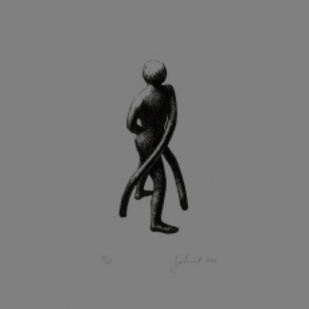
KOHOUT ONDŘEJ
KOJAN JAN
KOLÁŘ JIŘÍ
KOLÁŘ VLADAN
KOLBÁBEK RADEK
KOLÍBAL STANISLAV
KOLLÁRIK SAMUEL
KOLOVRATNÍK DAVID
KOMÁČEK MARIÁN
KOMÁREK IVAN
KOMÁREK VLADIMÍR
KOŇAŘÍK JAN
KONEČNÝ STANISLAV
KONEČNÝ VIKTOR
KONÍČEK OLDŘICH
KONRÁD MIROSLAV
KONSTANTINOVÁ HELENA
KONŮPEK JAN