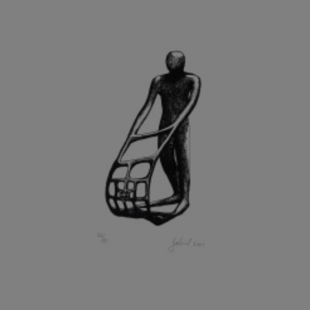
GRAMMAR ALBINUS
GREGOR MIROSLAV
GRIBOVSKÝ ANTONÍN
GRIMMICH IGOR
GROSS FRANTIŠEK
GROSSEOVÁ ELZBIETA
GROSSMANN IGOR
GRUBER IVAN
GRUBER PETR
GRÜNWALDOVÁ GLORIE
GRUS JAROSLAV
GUTFREUND OTTO
GYÖRI LAJOŠ
HAAS ASOT
HAAS TERRY
HÁBL PATRIK
HACKENSCHMIED ALEXANDER
HÁJEK KAREL