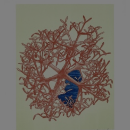
JARCOVJÁK VLADIMÍR
JAROŠ J. F.
JAROŠ LIBOR
JASANSKÝ PAVEL
JAŠKA JIŘÍ
JELENEK JAROSLAV
JELÍNEK VLADIMÍR
JELÍNKOVÁ EVA
JELÍNKOVÁ KAROLÍNA
JELÍNKOVÁ YVONA
JERIE KAREL
JEŽEK PAVEL
JEŽEK STANISLAV
JÍLEK ADAM
JINDRÁK SKŘIVÁNKOVÁ LUCIE
JÍRA JOSEF
JIRÁNEK M.