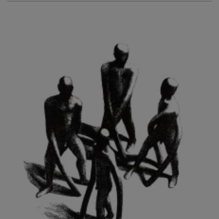
KURIŠ MARTIN
KURŇAVKA DAVID
KUŠČYNSKYJ TARAS
KVĚTENSKÁ ZDENKA
KYNCL FRANTIŠEK
KYNDROVÁ DANA
KYSELA JAROSLAV
LADA JOSEF
LADRA ZDENĚK
LAMR ALEŠ
LAMROVÁ BLANKA
LANDBERG NILS
LANGER KAREL
LAUFROVÁ ALENA
LAUSCHMANN JAN
LECHNER R.
LECRAN VIGNEAU
LESAŘOVÁ ROUBÍČKOVÁ MICHAELA