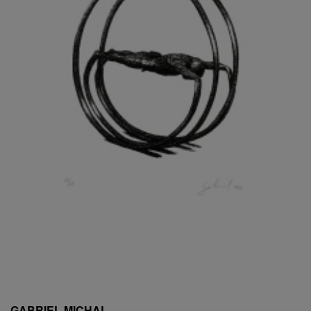
ESCHLER, PŘIPSÁNO RUDOLF
EXNAR JAN
FAFEK EMIL
FALTUS PETR
FANTA FRANTIŠEK
FANTA JAROSLAV
FÁRA LIBOR
FÁROVÁ GABINA
FEYFAR ZDENKO
FIALA VÁCLAV
FILA RUDOLF
FILIPOVOVÁ MARIE
FILIPOVSKÝ JIŘÍ
FILKO STANO
FILLA EMIL
FINK KAREL
FIŠAR JAN
FISCHER BIRGITT
GABRIEL MICHAL