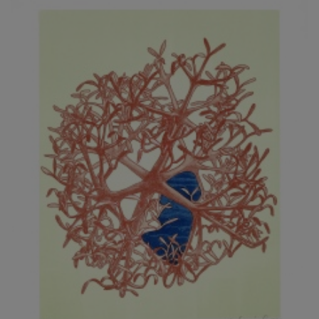
JARCOVJÁK VLADIMÍR
JAROŠ J. F.
JAROŠ LIBOR
JASANSKÝ PAVEL
JAŠKA JIŘÍ
JELENEK JAROSLAV
JELÍNEK VLADIMÍR
JELÍNKOVÁ EVA
JELÍNKOVÁ KAROLÍNA
JELÍNKOVÁ YVONA
JERIE KAREL
JEŽEK PAVEL
JEŽEK STANISLAV
JÍLEK ADAM
JINDRÁK SKŘIVÁNKOVÁ LUCIE
JÍRA JOSEF
JIRÁNEK M.