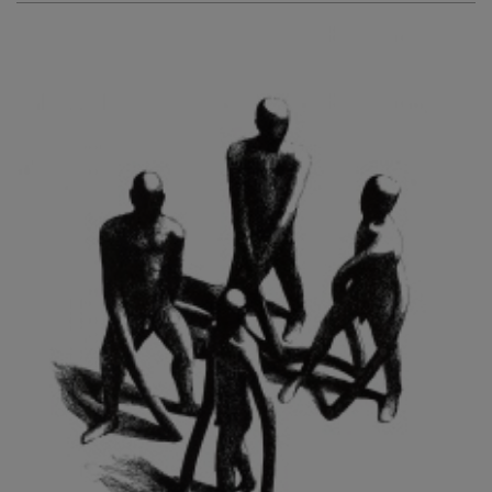
KURIŠ MARTIN
KURŇAVKA DAVID
KUŠČYNSKYJ TARAS
KVĚTENSKÁ ZDENKA
KYNCL FRANTIŠEK
KYNDROVÁ DANA
KYSELA JAROSLAV
LADA JOSEF
LADRA ZDENĚK
LAMR ALEŠ
LAMROVÁ BLANKA
LANDBERG NILS
LANGER KAREL
LAUFROVÁ ALENA
LAUSCHMANN JAN
LECHNER R.
LECRAN VIGNEAU
LESAŘOVÁ ROUBÍČKOVÁ MICHAELA