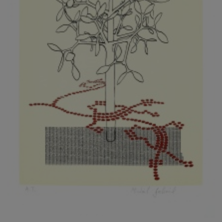
KOVANDA JIŘÍ
KOVAŘÍK JINDŘICH
KOVAŘÍK, PŘIPSÁNO HUBERT
KOWALISKI PAUL
KOŽÍŠEK PETR
KOZLÍK VLADIMÍR
KOZMÁLY GABRIEL
KRAJC MARTIN
KRAJÍČEK, ST. MILAN
KRÁL FRANTIŠEK
KRÁLOVÁ MARKÉTA
KRAMER FRED
KRASL FRANTIŠEK
KRÁTKÝ ČESTMÍR
KRATOCHVÍL ANTONÍN
KREJBICH DANIEL
KREJČA ALEŠ
KREJČÍ JAROSLAV