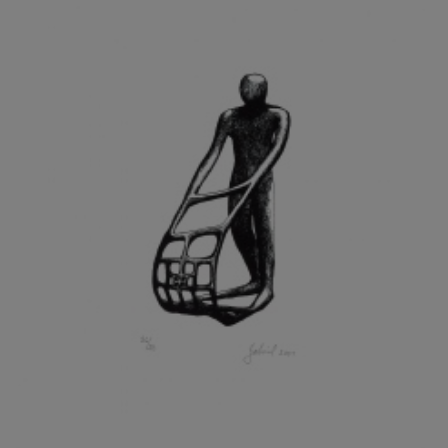
GRAMMAR ALBINUS
GREGOR MIROSLAV
GRIBOVSKÝ ANTONÍN
GRIMMICH IGOR
GROSS FRANTIŠEK
GROSSEOVÁ ELZBIETA
GROSSMANN IGOR
GRUBER IVAN
GRUBER PETR
GRÜNWALDOVÁ GLORIE
GRUS JAROSLAV
GUTFREUND OTTO
GYÖRI LAJOŠ
HAAS ASOT
HAAS TERRY
HÁBL PATRIK
HACKENSCHMIED ALEXANDER
HÁJEK KAREL