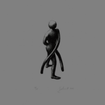
KOHOUT ONDŘEJ
KOJAN JAN
KOLÁŘ JIŘÍ
KOLÁŘ VLADAN
KOLBÁBEK RADEK
KOLÍBAL STANISLAV
KOLLÁRIK SAMUEL
KOLOVRATNÍK DAVID
KOMÁČEK MARIÁN
KOMÁREK IVAN
KOMÁREK VLADIMÍR
KOŇAŘÍK JAN
KONEČNÝ STANISLAV
KONEČNÝ VIKTOR
KONÍČEK OLDŘICH
KONRÁD MIROSLAV
KONSTANTINOVÁ HELENA
KONŮPEK JAN