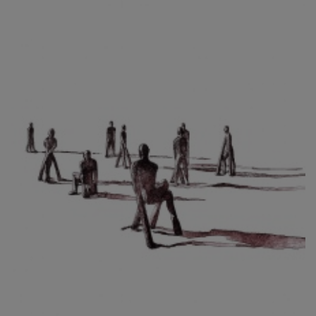
CIBULKOVÁ JINDRA
ČISÁRIK JAN
CÍSAŘOVSKÝ TOMÁŠ
ČÍŽEK JOSEF
ČIŽMÁR JOZEF
CLESINGER JEAN BAPTISTE AUGUSTE
ČLOVĚK PROJEKT ČESKÝ
CORVIN JIŘÍ
COUBINE OTHON
COUFAL ONDŘEJ
CUBROVÁ MAGDALENA
CUDLÍN KAREL
CZEPCOVÁ IRENA
CZIROKOVÁ RENATA
DANIHELOVSKÝ JIŘÍ
DAVID DALIBOR
DAVID JIŘÍ
DAVIS STUDIO