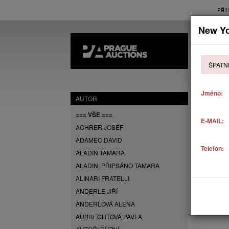
PŘI
New Yo
AK
ŠPATN
P
Jméno:
AUTOR
=== VŠE ===
E-MAIL:
ACHRER JOSEF
ADAMEC DAVID
Telefon:
ALADIN TAMARA
ALADIN, PŘIPSÁNO TAMARA
ALINARI FRATELLI
ANDERLE JIŘÍ
ANDERLOVÁ ALENA
AUBRECHTOVÁ PAVLA