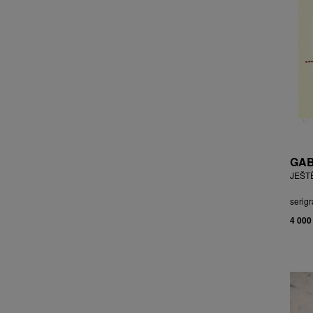
CHOCHOLA VÁCLAV
CHOVANEC JAN
CHRAMOSTA CYRIL
CHVÁTAL JIŘÍ
CIBULKOVÁ JANA
CIBULKOVÁ JINDRA
ČISÁRIK JAN
CÍSAŘOVSKÝ TOMÁŠ
ČÍŽEK JOSEF
GAB
ČIŽMÁR JOZEF
JEŠT
CLESINGER JEAN BAPTISTE
AUGUSTE
serigr
ČLOVĚK PROJEKT ČESKÝ
4 000
CORVIN JIŘÍ
COUBINE OTHON
COUFAL ONDŘEJ
CUBROVÁ MAGDALENA
CUDLÍN KAREL