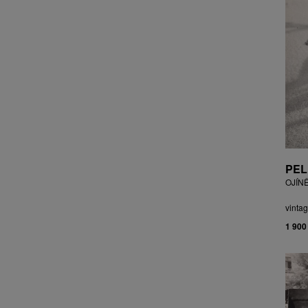
CZEPCOVÁ IRENA
CZIROKOVÁ RENATA
DANIHELOVSKÝ JIŘÍ
DAVID DALIBOR
DAVID JIŘÍ
DAVIS STUDIO
DE BAKKER ROBERT
DEJMEK PETR
DEMEL KAREL
DOBIÁŠ KAROL
PEL
DOBRA RIFO
OJÍN
DOČEKAL KAREL
DOLEŽAL JINDŘICH
vintag
DOSTÁL FRANTIŠEK
1 900
DOSTÁL JAN
DOSTÁL VLADIMÍR
DRAHOTOVÁ VERONIKA
DRESSLER PETER