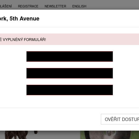
HLÁŠENÍ
REGISTRACE
NEWSLETTER
ENGLISH
rk, 5th Avenue
CE
PŘÍMÝ PRODEJ
KONTAKT
Ě VYPLNĚNÝ FORMULÁŘ!
ŘÍMÝ PRODEJ