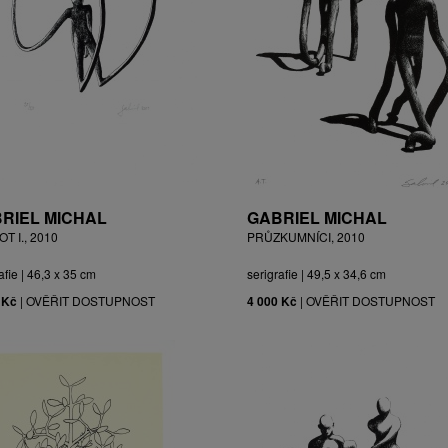
RIEL MICHAL
GABRIEL MICHAL
T I., 2010
PRŮZKUMNÍCI, 2010
afie | 46,3 x 35 cm
serigrafie | 49,5 x 34,6 cm
 Kč
|
OVĚŘIT DOSTUPNOST
4 000 Kč
|
OVĚŘIT DOSTUPNOST