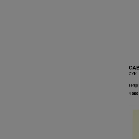
ČEJKOVÁ ANNA ŠKOPKOVÁ
ČERMÁK JOSEF
ČERMÁK MARKO
ČERMÁKOVÁ LENKA
ČERNICKÝ JIŘÍ
ČERNÝ ALEŠ
ČERNÝ FILIP
ČERNÝ JAN
ČERNÝ KAREL
GAB
CHABA KAREL
CYKLO
CHABERA MILAN
serigr
CHADIMA JIŘÍ
4 000
CHARINDA MOHAMMED WASIA
CHATRNÝ DALIBOR
CHIWAYA RAJABU
CHLUPÁČ MILOSLAV
CHMELOVÁ ADÉLA
CHMELOVÁ MARTINA