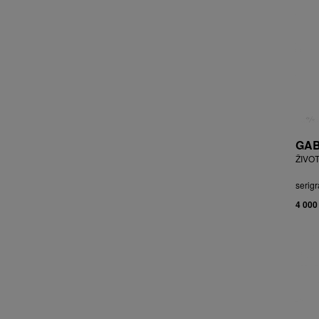
BRYCHTA JAN
BRYCHTA, PŘIPSÁNO JAROSLAV
BUDÍKOVÁ JANA
BUFKA ÁJA
BUKOVSKÝ IVAN
BURDA VLADIMÍR
BURIAN ZDENĚK
BURSÍK SPYTÍMÍR
GAB
CABAN MIROSLAV
ŽIVOT
ČABLA, PŘIPSÁNO BOHUMIL
ČADA MARTIN
serigr
CAIS MILAN
4 000
CAJTHAML DAVID
CAJTHAML JAN
CAMBEROQUE JEAN
CARLOS M.
CARO PEPE
ČECHOVÁ OLGA