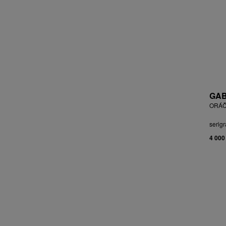
BLABOLILOVÁ MARIE
BLÁHA STANISLAV
BLÁHA, ST. VÁCLAV
BLAŽEK JAROSLAV
BLECHA LUBOMÍR
BLÜ ANA
BOHÁČ JIŘÍ
BORN ADOLF
GAB
BOŠTÍK VÁCLAV
ORÁČ
BOUDA CYRIL
serigr
BOUDOVÁ JANA
4 000
BRÁZDIL ALEŠ
BROMOVÁ VERONIKA
BROŽ RADEK
BRUNCLÍK PAVEL
BRUNNER DVOŘÁK RUDOLF
BRUNOVSKÝ ALBÍN
BRUNTON VLADIMÍR