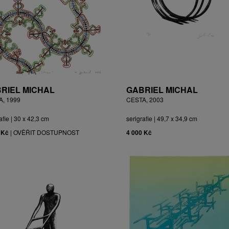
RIEL MICHAL
GABRIEL MICHAL
A, 1999
CESTA, 2003
afie | 30 x 42,3 cm
serigrafie | 49,7 x 34,9 cm
 Kč
|
OVĚŘIT DOSTUPNOST
4 000 Kč