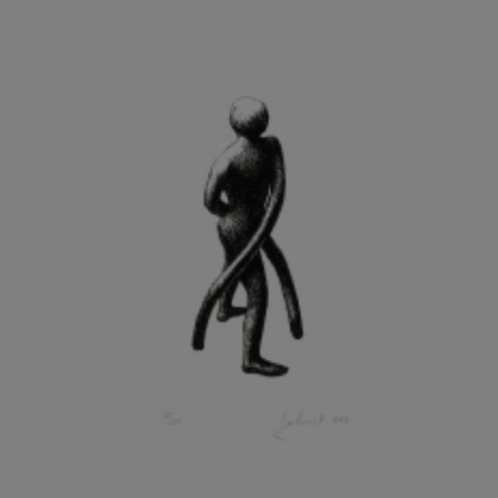
KOHOUT ONDŘEJ
KOJAN JAN
KOLÁŘ JIŘÍ
KOLÁŘ VLADAN
KOLBÁBEK RADEK
KOLÍBAL STANISLAV
KOLLÁRIK SAMUEL
KOLOVRATNÍK DAVID
KOMÁČEK MARIÁN
KOMÁREK IVAN
KOMÁREK VLADIMÍR
KOŇAŘÍK JAN
KONEČNÝ STANISLAV
KONEČNÝ VIKTOR
KONÍČEK OLDŘICH
KONRÁD MIROSLAV
KONSTANTINOVÁ HELENA
KONŮPEK JAN