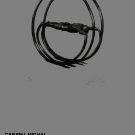
ESCHLER, PŘIPSÁNO RUDOLF
EXNAR JAN
FAFEK EMIL
FALTUS PETR
FANTA FRANTIŠEK
FANTA JAROSLAV
FÁRA LIBOR
FÁROVÁ GABINA
FEYFAR ZDENKO
FIALA VÁCLAV
FILA RUDOLF
FILIPOVOVÁ MARIE
FILIPOVSKÝ JIŘÍ
FILKO STANO
FILLA EMIL
FINK KAREL
FIŠAR JAN
FISCHER BIRGITT
GABRIEL MICHAL