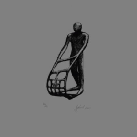
GRAMMAR ALBINUS
GREGOR MIROSLAV
GRIBOVSKÝ ANTONÍN
GRIMMICH IGOR
GROSS FRANTIŠEK
GROSSEOVÁ ELZBIETA
GROSSMANN IGOR
GRUBER IVAN
GRUBER PETR
GRÜNWALDOVÁ GLORIE
GRUS JAROSLAV
GUTFREUND OTTO
GYÖRI LAJOŠ
HAAS ASOT
HAAS TERRY
HÁBL PATRIK
HACKENSCHMIED ALEXANDER
HÁJEK KAREL