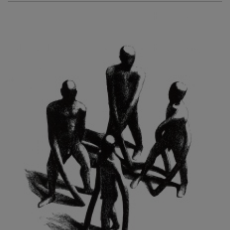
KURIŠ MARTIN
KURŇAVKA DAVID
KUŠČYNSKYJ TARAS
KVĚTENSKÁ ZDENKA
KYNCL FRANTIŠEK
KYNDROVÁ DANA
KYSELA JAROSLAV
LADA JOSEF
LADRA ZDENĚK
LAMR ALEŠ
LAMROVÁ BLANKA
LANDBERG NILS
LANGER KAREL
LAUFROVÁ ALENA
LAUSCHMANN JAN
LECHNER R.
LECRAN VIGNEAU
LESAŘOVÁ ROUBÍČKOVÁ MICHAELA