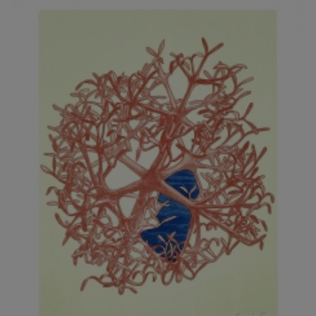
JARCOVJÁK VLADIMÍR
JAROŠ J. F.
JAROŠ LIBOR
JASANSKÝ PAVEL
JAŠKA JIŘÍ
JELENEK JAROSLAV
JELÍNEK VLADIMÍR
JELÍNKOVÁ EVA
JELÍNKOVÁ KAROLÍNA
JELÍNKOVÁ YVONA
JERIE KAREL
JEŽEK PAVEL
JEŽEK STANISLAV
JÍLEK ADAM
JINDRÁK SKŘIVÁNKOVÁ LUCIE
JÍRA JOSEF
JIRÁNEK M.