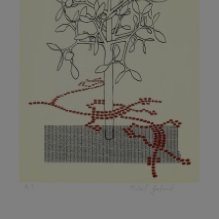
KOVANDA JIŘÍ
KOVAŘÍK JINDŘICH
KOVAŘÍK, PŘIPSÁNO HUBERT
KOWALISKI PAUL
KOŽÍŠEK PETR
KOZLÍK VLADIMÍR
KOZMÁLY GABRIEL
KRAJC MARTIN
KRAJÍČEK, ST. MILAN
KRÁL FRANTIŠEK
KRÁLOVÁ MARKÉTA
KRAMER FRED
KRASL FRANTIŠEK
KRÁTKÝ ČESTMÍR
KRATOCHVÍL ANTONÍN
KREJBICH DANIEL
KREJČA ALEŠ
KREJČÍ JAROSLAV