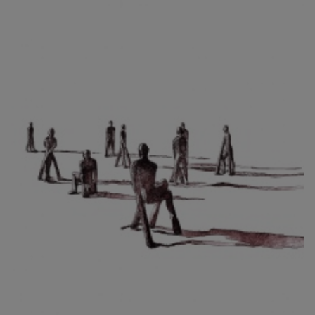
CIBULKOVÁ JINDRA
ČISÁRIK JAN
CÍSAŘOVSKÝ TOMÁŠ
ČÍŽEK JOSEF
ČIŽMÁR JOZEF
CLESINGER JEAN BAPTISTE AUGUSTE
ČLOVĚK PROJEKT ČESKÝ
CORVIN JIŘÍ
COUBINE OTHON
COUFAL ONDŘEJ
CUBROVÁ MAGDALENA
CUDLÍN KAREL
CZEPCOVÁ IRENA
CZIROKOVÁ RENATA
DANIHELOVSKÝ JIŘÍ
DAVID DALIBOR
DAVID JIŘÍ
DAVIS STUDIO