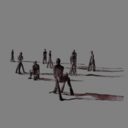
CIBULKOVÁ JINDRA
ČISÁRIK JAN
CÍSAŘOVSKÝ TOMÁŠ
ČÍŽEK JOSEF
ČIŽMÁR JOZEF
CLESINGER JEAN BAPTISTE AUGUSTE
ČLOVĚK PROJEKT ČESKÝ
CORVIN JIŘÍ
COUBINE OTHON
COUFAL ONDŘEJ
CUBROVÁ MAGDALENA
CUDLÍN KAREL
CZEPCOVÁ IRENA
CZIROKOVÁ RENATA
DANIHELOVSKÝ JIŘÍ
DAVID DALIBOR
DAVID JIŘÍ
DAVIS STUDIO