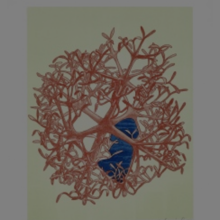
JARCOVJÁK VLADIMÍR
JAROŠ J. F.
JAROŠ LIBOR
JASANSKÝ PAVEL
JAŠKA JIŘÍ
JELENEK JAROSLAV
JELÍNEK VLADIMÍR
JELÍNKOVÁ EVA
JELÍNKOVÁ KAROLÍNA
JELÍNKOVÁ YVONA
JERIE KAREL
JEŽEK PAVEL
JEŽEK STANISLAV
JÍLEK ADAM
JINDRÁK SKŘIVÁNKOVÁ LUCIE
JÍRA JOSEF
JIRÁNEK M.