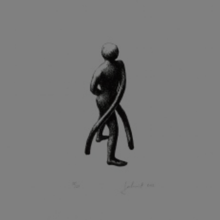
KOHOUT ONDŘEJ
KOJAN JAN
KOLÁŘ JIŘÍ
KOLÁŘ VLADAN
KOLBÁBEK RADEK
KOLÍBAL STANISLAV
KOLLÁRIK SAMUEL
KOLOVRATNÍK DAVID
KOMÁČEK MARIÁN
KOMÁREK IVAN
KOMÁREK VLADIMÍR
KOŇAŘÍK JAN
KONEČNÝ STANISLAV
KONEČNÝ VIKTOR
KONÍČEK OLDŘICH
KONRÁD MIROSLAV
KONSTANTINOVÁ HELENA
KONŮPEK JAN