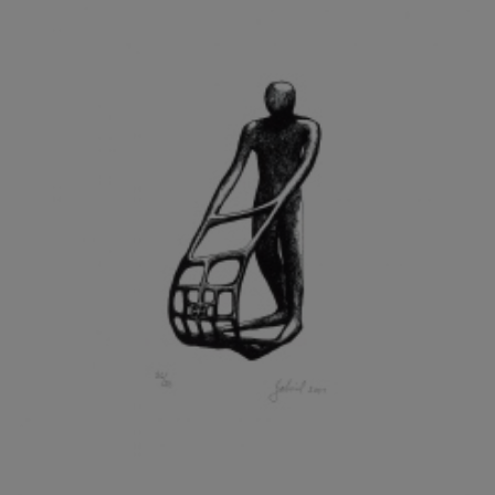
GRAMMAR ALBINUS
GREGOR MIROSLAV
GRIBOVSKÝ ANTONÍN
GRIMMICH IGOR
GROSS FRANTIŠEK
GROSSEOVÁ ELZBIETA
GROSSMANN IGOR
GRUBER IVAN
GRUBER PETR
GRÜNWALDOVÁ GLORIE
GRUS JAROSLAV
GUTFREUND OTTO
GYÖRI LAJOŠ
HAAS ASOT
HAAS TERRY
HÁBL PATRIK
HACKENSCHMIED ALEXANDER
HÁJEK KAREL