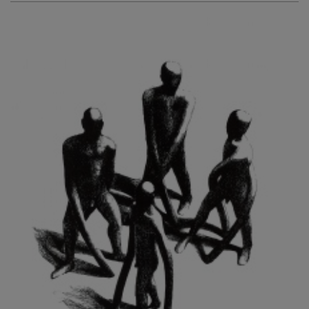
KURIŠ MARTIN
KURŇAVKA DAVID
KUŠČYNSKYJ TARAS
KVĚTENSKÁ ZDENKA
KYNCL FRANTIŠEK
KYNDROVÁ DANA
KYSELA JAROSLAV
LADA JOSEF
LADRA ZDENĚK
LAMR ALEŠ
LAMROVÁ BLANKA
LANDBERG NILS
LANGER KAREL
LAUFROVÁ ALENA
LAUSCHMANN JAN
LECHNER R.
LECRAN VIGNEAU
LESAŘOVÁ ROUBÍČKOVÁ MICHAELA