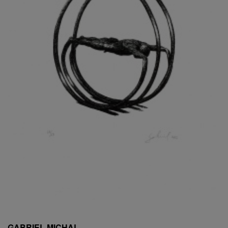
ESCHLER, PŘIPSÁNO RUDOLF
EXNAR JAN
FAFEK EMIL
FALTUS PETR
FANTA FRANTIŠEK
FANTA JAROSLAV
FÁRA LIBOR
FÁROVÁ GABINA
FEYFAR ZDENKO
FIALA VÁCLAV
FILA RUDOLF
FILIPOVOVÁ MARIE
FILIPOVSKÝ JIŘÍ
FILKO STANO
FILLA EMIL
FINK KAREL
FIŠAR JAN
FISCHER BIRGITT
GABRIEL MICHAL