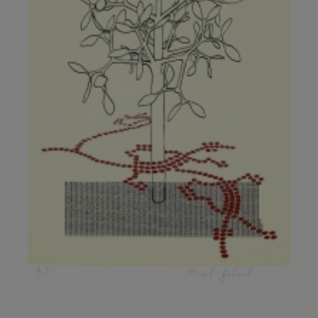
KOVANDA JIŘÍ
KOVAŘÍK JINDŘICH
KOVAŘÍK, PŘIPSÁNO HUBERT
KOWALISKI PAUL
KOŽÍŠEK PETR
KOZLÍK VLADIMÍR
KOZMÁLY GABRIEL
KRAJC MARTIN
KRAJÍČEK, ST. MILAN
KRÁL FRANTIŠEK
KRÁLOVÁ MARKÉTA
KRAMER FRED
KRASL FRANTIŠEK
KRÁTKÝ ČESTMÍR
KRATOCHVÍL ANTONÍN
KREJBICH DANIEL
KREJČA ALEŠ
KREJČÍ JAROSLAV