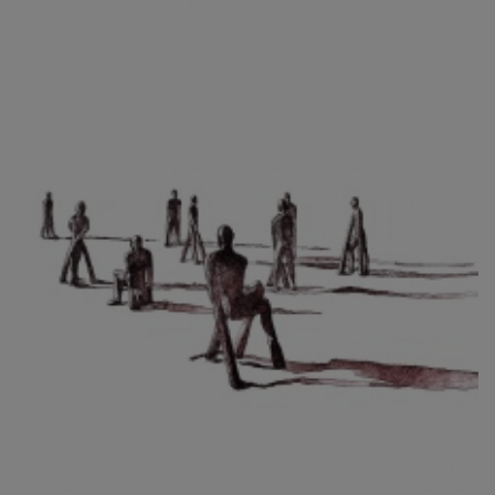
CIBULKOVÁ JINDRA
ČISÁRIK JAN
CÍSAŘOVSKÝ TOMÁŠ
ČÍŽEK JOSEF
ČIŽMÁR JOZEF
CLESINGER JEAN BAPTISTE AUGUSTE
ČLOVĚK PROJEKT ČESKÝ
CORVIN JIŘÍ
COUBINE OTHON
COUFAL ONDŘEJ
CUBROVÁ MAGDALENA
CUDLÍN KAREL
CZEPCOVÁ IRENA
CZIROKOVÁ RENATA
DANIHELOVSKÝ JIŘÍ
DAVID DALIBOR
DAVID JIŘÍ
DAVIS STUDIO