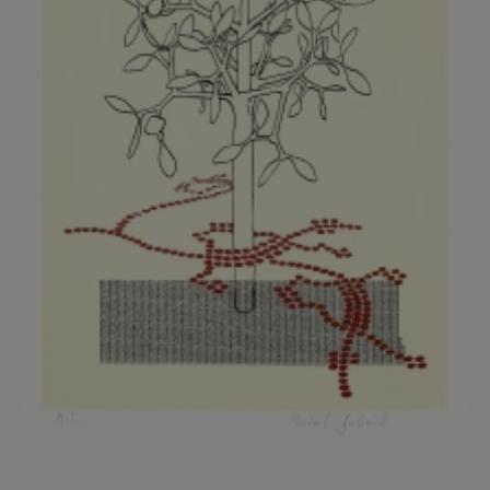
KOVANDA JIŘÍ
KOVAŘÍK JINDŘICH
KOVAŘÍK, PŘIPSÁNO HUBERT
KOWALISKI PAUL
KOŽÍŠEK PETR
KOZLÍK VLADIMÍR
KOZMÁLY GABRIEL
KRAJC MARTIN
KRAJÍČEK, ST. MILAN
KRÁL FRANTIŠEK
KRÁLOVÁ MARKÉTA
KRAMER FRED
KRASL FRANTIŠEK
KRÁTKÝ ČESTMÍR
KRATOCHVÍL ANTONÍN
KREJBICH DANIEL
KREJČA ALEŠ
KREJČÍ JAROSLAV