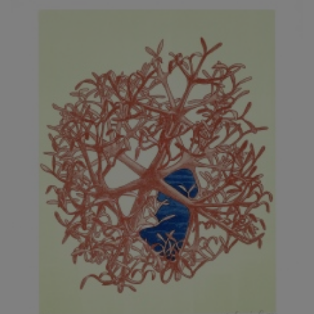
JARCOVJÁK VLADIMÍR
JAROŠ J. F.
JAROŠ LIBOR
JASANSKÝ PAVEL
JAŠKA JIŘÍ
JELENEK JAROSLAV
JELÍNEK VLADIMÍR
JELÍNKOVÁ EVA
JELÍNKOVÁ KAROLÍNA
JELÍNKOVÁ YVONA
JERIE KAREL
JEŽEK PAVEL
JEŽEK STANISLAV
JÍLEK ADAM
JINDRÁK SKŘIVÁNKOVÁ LUCIE
JÍRA JOSEF
JIRÁNEK M.