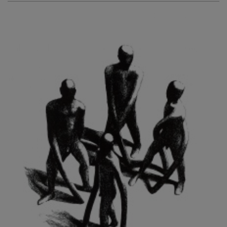
KURIŠ MARTIN
KURŇAVKA DAVID
KUŠČYNSKYJ TARAS
KVĚTENSKÁ ZDENKA
KYNCL FRANTIŠEK
KYNDROVÁ DANA
KYSELA JAROSLAV
LADA JOSEF
LADRA ZDENĚK
LAMR ALEŠ
LAMROVÁ BLANKA
LANDBERG NILS
LANGER KAREL
LAUFROVÁ ALENA
LAUSCHMANN JAN
LECHNER R.
LECRAN VIGNEAU
LESAŘOVÁ ROUBÍČKOVÁ MICHAELA