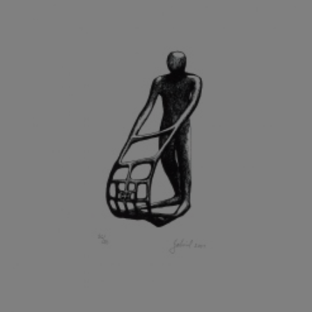
GRAMMAR ALBINUS
GREGOR MIROSLAV
GRIBOVSKÝ ANTONÍN
GRIMMICH IGOR
GROSS FRANTIŠEK
GROSSEOVÁ ELZBIETA
GROSSMANN IGOR
GRUBER IVAN
GRUBER PETR
GRÜNWALDOVÁ GLORIE
GRUS JAROSLAV
GUTFREUND OTTO
GYÖRI LAJOŠ
HAAS ASOT
HAAS TERRY
HÁBL PATRIK
HACKENSCHMIED ALEXANDER
HÁJEK KAREL