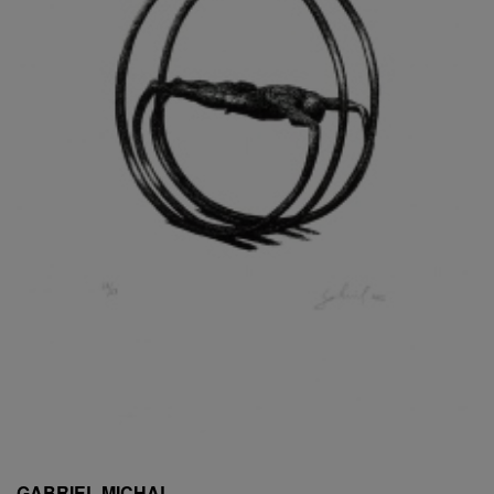
ESCHLER, PŘIPSÁNO RUDOLF
EXNAR JAN
FAFEK EMIL
FALTUS PETR
FANTA FRANTIŠEK
FANTA JAROSLAV
FÁRA LIBOR
FÁROVÁ GABINA
FEYFAR ZDENKO
FIALA VÁCLAV
FILA RUDOLF
FILIPOVOVÁ MARIE
FILIPOVSKÝ JIŘÍ
FILKO STANO
FILLA EMIL
FINK KAREL
FIŠAR JAN
FISCHER BIRGITT
GABRIEL MICHAL