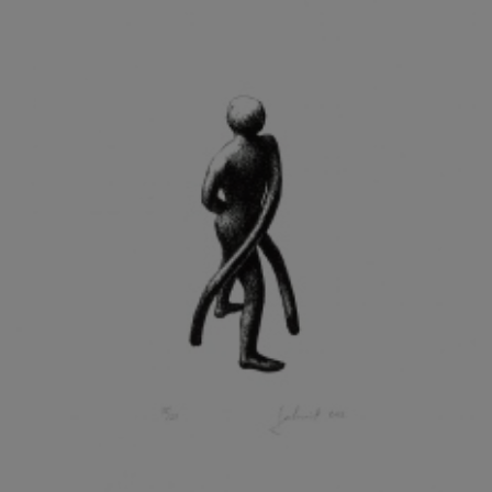
KOHOUT ONDŘEJ
KOJAN JAN
KOLÁŘ JIŘÍ
KOLÁŘ VLADAN
KOLBÁBEK RADEK
KOLÍBAL STANISLAV
KOLLÁRIK SAMUEL
KOLOVRATNÍK DAVID
KOMÁČEK MARIÁN
KOMÁREK IVAN
KOMÁREK VLADIMÍR
KOŇAŘÍK JAN
KONEČNÝ STANISLAV
KONEČNÝ VIKTOR
KONÍČEK OLDŘICH
KONRÁD MIROSLAV
KONSTANTINOVÁ HELENA
KONŮPEK JAN