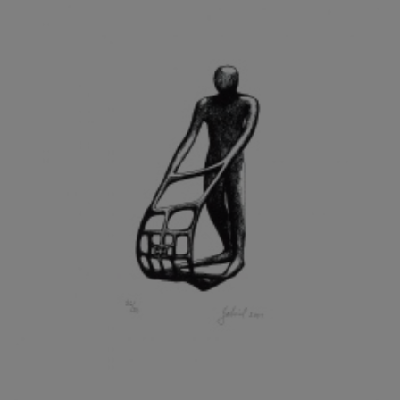
GRAMMAR ALBINUS
GREGOR MIROSLAV
GRIBOVSKÝ ANTONÍN
GRIMMICH IGOR
GROSS FRANTIŠEK
GROSSEOVÁ ELZBIETA
GROSSMANN IGOR
GRUBER IVAN
GRUBER PETR
GRÜNWALDOVÁ GLORIE
GRUS JAROSLAV
GUTFREUND OTTO
GYÖRI LAJOŠ
HAAS ASOT
HAAS TERRY
HÁBL PATRIK
HACKENSCHMIED ALEXANDER
HÁJEK KAREL