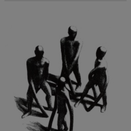
KURIŠ MARTIN
KURŇAVKA DAVID
KUŠČYNSKYJ TARAS
KVĚTENSKÁ ZDENKA
KYNCL FRANTIŠEK
KYNDROVÁ DANA
KYSELA JAROSLAV
LADA JOSEF
LADRA ZDENĚK
LAMR ALEŠ
LAMROVÁ BLANKA
LANDBERG NILS
LANGER KAREL
LAUFROVÁ ALENA
LAUSCHMANN JAN
LECHNER R.
LECRAN VIGNEAU
LESAŘOVÁ ROUBÍČKOVÁ MICHAELA