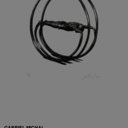
ESCHLER, PŘIPSÁNO RUDOLF
EXNAR JAN
FAFEK EMIL
FALTUS PETR
FANTA FRANTIŠEK
FANTA JAROSLAV
FÁRA LIBOR
FÁROVÁ GABINA
FEYFAR ZDENKO
FIALA VÁCLAV
FILA RUDOLF
FILIPOVOVÁ MARIE
FILIPOVSKÝ JIŘÍ
FILKO STANO
FILLA EMIL
FINK KAREL
FIŠAR JAN
FISCHER BIRGITT
GABRIEL MICHAL