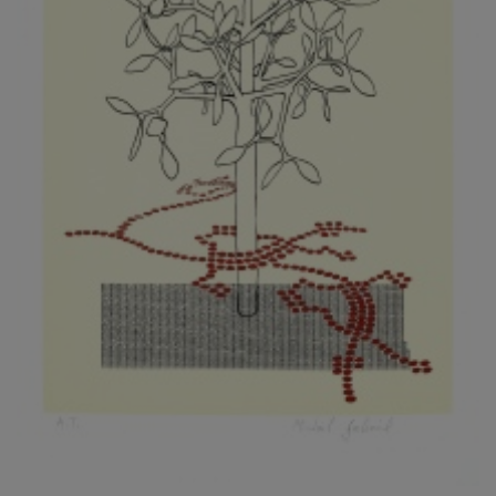
KOVANDA JIŘÍ
KOVAŘÍK JINDŘICH
KOVAŘÍK, PŘIPSÁNO HUBERT
KOWALISKI PAUL
KOŽÍŠEK PETR
KOZLÍK VLADIMÍR
KOZMÁLY GABRIEL
KRAJC MARTIN
KRAJÍČEK, ST. MILAN
KRÁL FRANTIŠEK
KRÁLOVÁ MARKÉTA
KRAMER FRED
KRASL FRANTIŠEK
KRÁTKÝ ČESTMÍR
KRATOCHVÍL ANTONÍN
KREJBICH DANIEL
KREJČA ALEŠ
KREJČÍ JAROSLAV