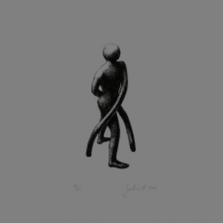
KOHOUT ONDŘEJ
KOJAN JAN
KOLÁŘ JIŘÍ
KOLÁŘ VLADAN
KOLBÁBEK RADEK
KOLÍBAL STANISLAV
KOLLÁRIK SAMUEL
KOLOVRATNÍK DAVID
KOMÁČEK MARIÁN
KOMÁREK IVAN
KOMÁREK VLADIMÍR
KOŇAŘÍK JAN
KONEČNÝ STANISLAV
KONEČNÝ VIKTOR
KONÍČEK OLDŘICH
KONRÁD MIROSLAV
KONSTANTINOVÁ HELENA
KONŮPEK JAN