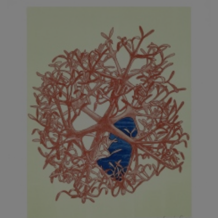
JARCOVJÁK VLADIMÍR
JAROŠ J. F.
JAROŠ LIBOR
JASANSKÝ PAVEL
JAŠKA JIŘÍ
JELENEK JAROSLAV
JELÍNEK VLADIMÍR
JELÍNKOVÁ EVA
JELÍNKOVÁ KAROLÍNA
JELÍNKOVÁ YVONA
JERIE KAREL
JEŽEK PAVEL
JEŽEK STANISLAV
JÍLEK ADAM
JINDRÁK SKŘIVÁNKOVÁ LUCIE
JÍRA JOSEF
JIRÁNEK M.