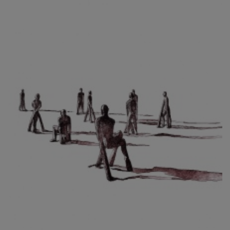
CIBULKOVÁ JINDRA
ČISÁRIK JAN
CÍSAŘOVSKÝ TOMÁŠ
ČÍŽEK JOSEF
ČIŽMÁR JOZEF
CLESINGER JEAN BAPTISTE AUGUSTE
ČLOVĚK PROJEKT ČESKÝ
CORVIN JIŘÍ
COUBINE OTHON
COUFAL ONDŘEJ
CUBROVÁ MAGDALENA
CUDLÍN KAREL
CZEPCOVÁ IRENA
CZIROKOVÁ RENATA
DANIHELOVSKÝ JIŘÍ
DAVID DALIBOR
DAVID JIŘÍ
DAVIS STUDIO