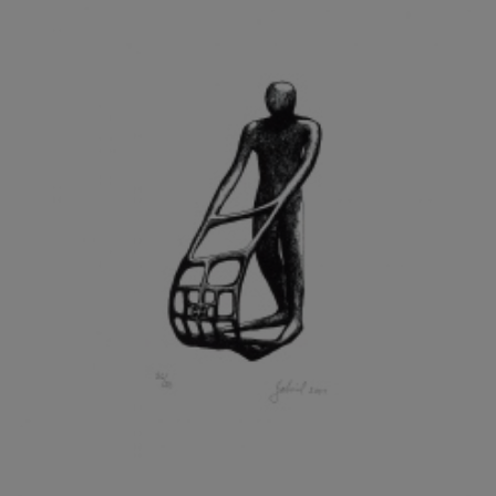
GRAMMAR ALBINUS
GREGOR MIROSLAV
GRIBOVSKÝ ANTONÍN
GRIMMICH IGOR
GROSS FRANTIŠEK
GROSSEOVÁ ELZBIETA
GROSSMANN IGOR
GRUBER IVAN
GRUBER PETR
GRÜNWALDOVÁ GLORIE
GRUS JAROSLAV
GUTFREUND OTTO
GYÖRI LAJOŠ
HAAS ASOT
HAAS TERRY
HÁBL PATRIK
HACKENSCHMIED ALEXANDER
HÁJEK KAREL