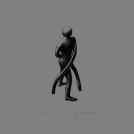
KOHOUT ONDŘEJ
KOJAN JAN
KOLÁŘ JIŘÍ
KOLÁŘ VLADAN
KOLBÁBEK RADEK
KOLÍBAL STANISLAV
KOLLÁRIK SAMUEL
KOLOVRATNÍK DAVID
KOMÁČEK MARIÁN
KOMÁREK IVAN
KOMÁREK VLADIMÍR
KOŇAŘÍK JAN
KONEČNÝ STANISLAV
KONEČNÝ VIKTOR
KONÍČEK OLDŘICH
KONRÁD MIROSLAV
KONSTANTINOVÁ HELENA
KONŮPEK JAN