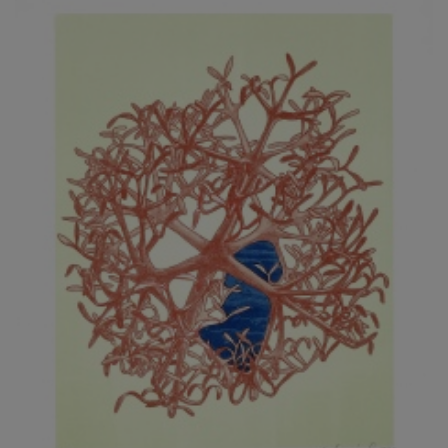
JARCOVJÁK VLADIMÍR
JAROŠ J. F.
JAROŠ LIBOR
JASANSKÝ PAVEL
JAŠKA JIŘÍ
JELENEK JAROSLAV
JELÍNEK VLADIMÍR
JELÍNKOVÁ EVA
JELÍNKOVÁ KAROLÍNA
JELÍNKOVÁ YVONA
JERIE KAREL
JEŽEK PAVEL
JEŽEK STANISLAV
JÍLEK ADAM
JINDRÁK SKŘIVÁNKOVÁ LUCIE
JÍRA JOSEF
JIRÁNEK M.