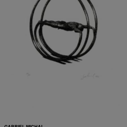
ESCHLER, PŘIPSÁNO RUDOLF
EXNAR JAN
FAFEK EMIL
FALTUS PETR
FANTA FRANTIŠEK
FANTA JAROSLAV
FÁRA LIBOR
FÁROVÁ GABINA
FEYFAR ZDENKO
FIALA VÁCLAV
FILA RUDOLF
FILIPOVOVÁ MARIE
FILIPOVSKÝ JIŘÍ
FILKO STANO
FILLA EMIL
FINK KAREL
FIŠAR JAN
FISCHER BIRGITT
GABRIEL MICHAL