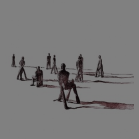
CIBULKOVÁ JINDRA
ČISÁRIK JAN
CÍSAŘOVSKÝ TOMÁŠ
ČÍŽEK JOSEF
ČIŽMÁR JOZEF
CLESINGER JEAN BAPTISTE AUGUSTE
ČLOVĚK PROJEKT ČESKÝ
CORVIN JIŘÍ
COUBINE OTHON
COUFAL ONDŘEJ
CUBROVÁ MAGDALENA
CUDLÍN KAREL
CZEPCOVÁ IRENA
CZIROKOVÁ RENATA
DANIHELOVSKÝ JIŘÍ
DAVID DALIBOR
DAVID JIŘÍ
DAVIS STUDIO