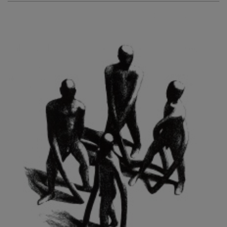
KURIŠ MARTIN
KURŇAVKA DAVID
KUŠČYNSKYJ TARAS
KVĚTENSKÁ ZDENKA
KYNCL FRANTIŠEK
KYNDROVÁ DANA
KYSELA JAROSLAV
LADA JOSEF
LADRA ZDENĚK
LAMR ALEŠ
LAMROVÁ BLANKA
LANDBERG NILS
LANGER KAREL
LAUFROVÁ ALENA
LAUSCHMANN JAN
LECHNER R.
LECRAN VIGNEAU
LESAŘOVÁ ROUBÍČKOVÁ MICHAELA