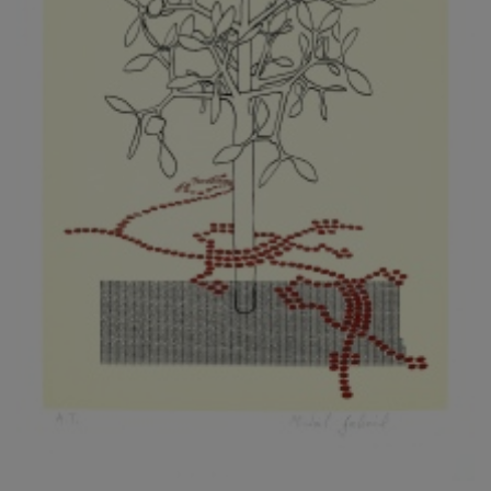
KOVANDA JIŘÍ
KOVAŘÍK JINDŘICH
KOVAŘÍK, PŘIPSÁNO HUBERT
KOWALISKI PAUL
KOŽÍŠEK PETR
KOZLÍK VLADIMÍR
KOZMÁLY GABRIEL
KRAJC MARTIN
KRAJÍČEK, ST. MILAN
KRÁL FRANTIŠEK
KRÁLOVÁ MARKÉTA
KRAMER FRED
KRASL FRANTIŠEK
KRÁTKÝ ČESTMÍR
KRATOCHVÍL ANTONÍN
KREJBICH DANIEL
KREJČA ALEŠ
KREJČÍ JAROSLAV