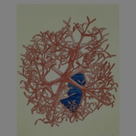
JARCOVJÁK VLADIMÍR
JAROŠ J. F.
JAROŠ LIBOR
JASANSKÝ PAVEL
JAŠKA JIŘÍ
JELENEK JAROSLAV
JELÍNEK VLADIMÍR
JELÍNKOVÁ EVA
JELÍNKOVÁ KAROLÍNA
JELÍNKOVÁ YVONA
JERIE KAREL
JEŽEK PAVEL
JEŽEK STANISLAV
JÍLEK ADAM
JINDRÁK SKŘIVÁNKOVÁ LUCIE
JÍRA JOSEF
JIRÁNEK M.