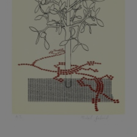
KOVANDA JIŘÍ
KOVAŘÍK JINDŘICH
KOVAŘÍK, PŘIPSÁNO HUBERT
KOWALISKI PAUL
KOŽÍŠEK PETR
KOZLÍK VLADIMÍR
KOZMÁLY GABRIEL
KRAJC MARTIN
KRAJÍČEK, ST. MILAN
KRÁL FRANTIŠEK
KRÁLOVÁ MARKÉTA
KRAMER FRED
KRASL FRANTIŠEK
KRÁTKÝ ČESTMÍR
KRATOCHVÍL ANTONÍN
KREJBICH DANIEL
KREJČA ALEŠ
KREJČÍ JAROSLAV