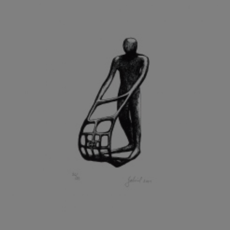
GRAMMAR ALBINUS
GREGOR MIROSLAV
GRIBOVSKÝ ANTONÍN
GRIMMICH IGOR
GROSS FRANTIŠEK
GROSSEOVÁ ELZBIETA
GROSSMANN IGOR
GRUBER IVAN
GRUBER PETR
GRÜNWALDOVÁ GLORIE
GRUS JAROSLAV
GUTFREUND OTTO
GYÖRI LAJOŠ
HAAS ASOT
HAAS TERRY
HÁBL PATRIK
HACKENSCHMIED ALEXANDER
HÁJEK KAREL