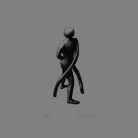
KOHOUT ONDŘEJ
KOJAN JAN
KOLÁŘ JIŘÍ
KOLÁŘ VLADAN
KOLBÁBEK RADEK
KOLÍBAL STANISLAV
KOLLÁRIK SAMUEL
KOLOVRATNÍK DAVID
KOMÁČEK MARIÁN
KOMÁREK IVAN
KOMÁREK VLADIMÍR
KOŇAŘÍK JAN
KONEČNÝ STANISLAV
KONEČNÝ VIKTOR
KONÍČEK OLDŘICH
KONRÁD MIROSLAV
KONSTANTINOVÁ HELENA
KONŮPEK JAN