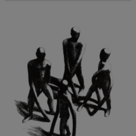
KURIŠ MARTIN
KURŇAVKA DAVID
KUŠČYNSKYJ TARAS
KVĚTENSKÁ ZDENKA
KYNCL FRANTIŠEK
KYNDROVÁ DANA
KYSELA JAROSLAV
LADA JOSEF
LADRA ZDENĚK
LAMR ALEŠ
LAMROVÁ BLANKA
LANDBERG NILS
LANGER KAREL
LAUFROVÁ ALENA
LAUSCHMANN JAN
LECHNER R.
LECRAN VIGNEAU
LESAŘOVÁ ROUBÍČKOVÁ MICHAELA