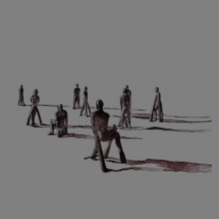
CIBULKOVÁ JINDRA
ČISÁRIK JAN
CÍSAŘOVSKÝ TOMÁŠ
ČÍŽEK JOSEF
ČIŽMÁR JOZEF
CLESINGER JEAN BAPTISTE AUGUSTE
ČLOVĚK PROJEKT ČESKÝ
CORVIN JIŘÍ
COUBINE OTHON
COUFAL ONDŘEJ
CUBROVÁ MAGDALENA
CUDLÍN KAREL
CZEPCOVÁ IRENA
CZIROKOVÁ RENATA
DANIHELOVSKÝ JIŘÍ
DAVID DALIBOR
DAVID JIŘÍ
DAVIS STUDIO