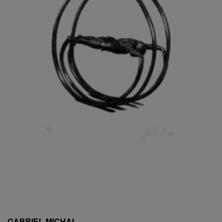
ESCHLER, PŘIPSÁNO RUDOLF
EXNAR JAN
FAFEK EMIL
FALTUS PETR
FANTA FRANTIŠEK
FANTA JAROSLAV
FÁRA LIBOR
FÁROVÁ GABINA
FEYFAR ZDENKO
FIALA VÁCLAV
FILA RUDOLF
FILIPOVOVÁ MARIE
FILIPOVSKÝ JIŘÍ
FILKO STANO
FILLA EMIL
FINK KAREL
FIŠAR JAN
FISCHER BIRGITT
GABRIEL MICHAL