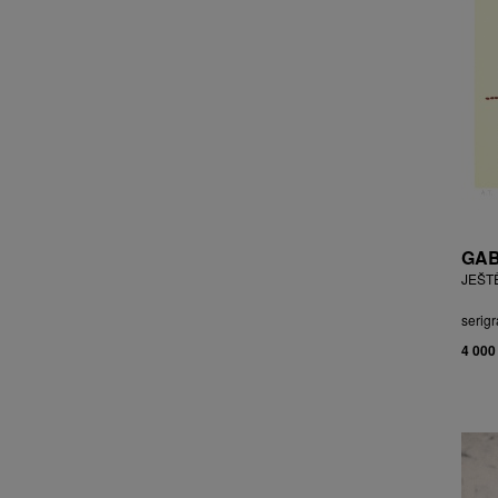
CHOCHOLA VÁCLAV
CHOVANEC JAN
CHRAMOSTA CYRIL
CHVÁTAL JIŘÍ
CIBULKOVÁ JANA
CIBULKOVÁ JINDRA
ČISÁRIK JAN
CÍSAŘOVSKÝ TOMÁŠ
ČÍŽEK JOSEF
GAB
ČIŽMÁR JOZEF
JEŠT
CLESINGER JEAN BAPTISTE
AUGUSTE
serigr
ČLOVĚK PROJEKT ČESKÝ
4 000
CORVIN JIŘÍ
COUBINE OTHON
COUFAL ONDŘEJ
CUBROVÁ MAGDALENA
CUDLÍN KAREL