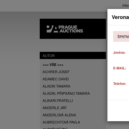
PŘI
Verona
AK
ŠPATN
P
Jméno:
AUTOR
=== VŠE ===
E-MAIL:
ACHRER JOSEF
ADAMEC DAVID
Telefon:
ALADIN TAMARA
ALADIN, PŘIPSÁNO TAMARA
ALINARI FRATELLI
ANDERLE JIŘÍ
ANDERLOVÁ ALENA
AUBRECHTOVÁ PAVLA