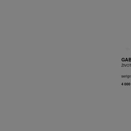
BRYCHTA JAN
BRYCHTA, PŘIPSÁNO JAROSLAV
BUDÍKOVÁ JANA
BUFKA ÁJA
BUKOVSKÝ IVAN
BURDA VLADIMÍR
BURIAN ZDENĚK
BURSÍK SPYTÍMÍR
GAB
CABAN MIROSLAV
ŽIVOT
ČABLA, PŘIPSÁNO BOHUMIL
ČADA MARTIN
serigr
CAIS MILAN
4 000
CAJTHAML DAVID
CAJTHAML JAN
CAMBEROQUE JEAN
CARLOS M.
CARO PEPE
ČECHOVÁ OLGA