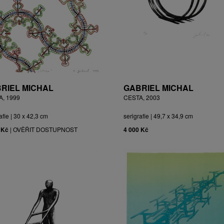
RIEL MICHAL
GABRIEL MICHAL
A, 1999
CESTA, 2003
afie | 30 x 42,3 cm
serigrafie | 49,7 x 34,9 cm
 Kč
|
OVĚŘIT DOSTUPNOST
4 000 Kč