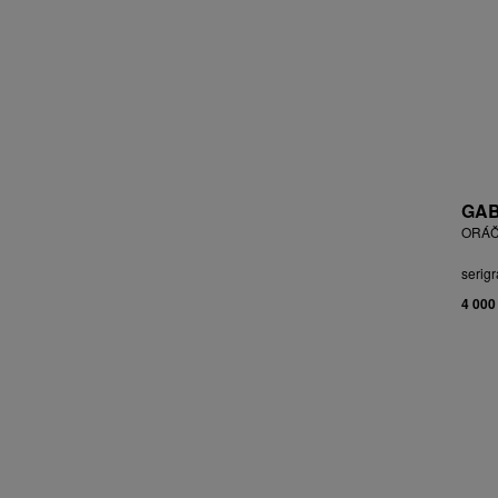
BLABOLILOVÁ MARIE
BLÁHA STANISLAV
BLÁHA, ST. VÁCLAV
BLAŽEK JAROSLAV
BLECHA LUBOMÍR
BLÜ ANA
BOHÁČ JIŘÍ
BORN ADOLF
GAB
BOŠTÍK VÁCLAV
ORÁČ
BOUDA CYRIL
serigr
BOUDOVÁ JANA
4 000
BRÁZDIL ALEŠ
BROMOVÁ VERONIKA
BROŽ RADEK
BRUNCLÍK PAVEL
BRUNNER DVOŘÁK RUDOLF
BRUNOVSKÝ ALBÍN
BRUNTON VLADIMÍR