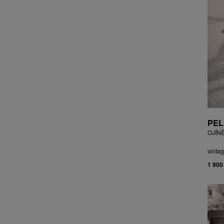
CZEPCOVÁ IRENA
CZIROKOVÁ RENATA
DANIHELOVSKÝ JIŘÍ
DAVID DALIBOR
DAVID JIŘÍ
DAVIS STUDIO
DE BAKKER ROBERT
DEJMEK PETR
DEMEL KAREL
DOBIÁŠ KAROL
PEL
DOBRA RIFO
OJÍN
DOČEKAL KAREL
DOLEŽAL JINDŘICH
vintag
DOSTÁL FRANTIŠEK
1 900
DOSTÁL JAN
DOSTÁL VLADIMÍR
DRAHOTOVÁ VERONIKA
DRESSLER PETER