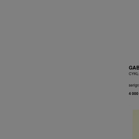
ČEJKOVÁ ANNA ŠKOPKOVÁ
ČERMÁK JOSEF
ČERMÁK MARKO
ČERMÁKOVÁ LENKA
ČERNICKÝ JIŘÍ
ČERNÝ ALEŠ
ČERNÝ FILIP
ČERNÝ JAN
ČERNÝ KAREL
GAB
CHABA KAREL
CYKLO
CHABERA MILAN
serigr
CHADIMA JIŘÍ
4 000
CHARINDA MOHAMMED WASIA
CHATRNÝ DALIBOR
CHIWAYA RAJABU
CHLUPÁČ MILOSLAV
CHMELOVÁ ADÉLA
CHMELOVÁ MARTINA