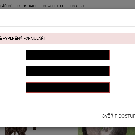
HLÁŠENÍ
REGISTRACE
NEWSLETTER
ENGLISH
CE
PŘÍMÝ PRODEJ
KONTAKT
Ě VYPLNĚNÝ FORMULÁŘ!
ŘÍMÝ PRODEJ