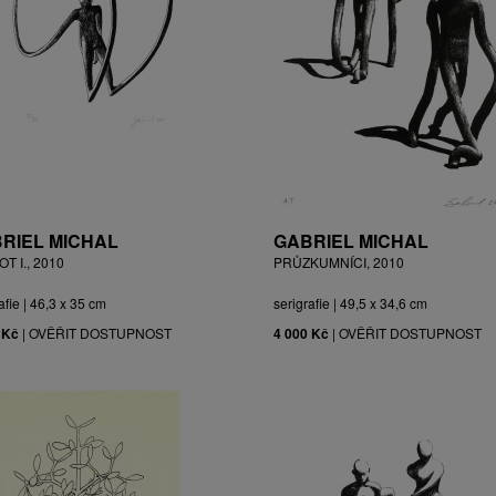
RIEL MICHAL
GABRIEL MICHAL
T I., 2010
PRŮZKUMNÍCI, 2010
afie | 46,3 x 35 cm
serigrafie | 49,5 x 34,6 cm
 Kč
|
OVĚŘIT DOSTUPNOST
4 000 Kč
|
OVĚŘIT DOSTUPNOST