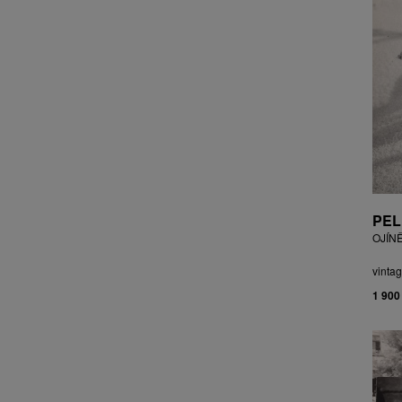
CZEPCOVÁ IRENA
CZIROKOVÁ RENATA
DANIHELOVSKÝ JIŘÍ
DAVID DALIBOR
DAVID JIŘÍ
DAVIS STUDIO
DE BAKKER ROBERT
DEJMEK PETR
DEMEL KAREL
DOBIÁŠ KAROL
PEL
DOBRA RIFO
OJÍN
DOČEKAL KAREL
DOLEŽAL JINDŘICH
vintag
DOSTÁL FRANTIŠEK
1 900
DOSTÁL JAN
DOSTÁL VLADIMÍR
DRAHOTOVÁ VERONIKA
DRESSLER PETER