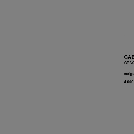
BLABOLILOVÁ MARIE
BLÁHA STANISLAV
BLÁHA, ST. VÁCLAV
BLAŽEK JAROSLAV
BLECHA LUBOMÍR
BLÜ ANA
BOHÁČ JIŘÍ
BORN ADOLF
GAB
BOŠTÍK VÁCLAV
ORÁČ
BOUDA CYRIL
serigr
BOUDOVÁ JANA
4 000
BRÁZDIL ALEŠ
BROMOVÁ VERONIKA
BROŽ RADEK
BRUNCLÍK PAVEL
BRUNNER DVOŘÁK RUDOLF
BRUNOVSKÝ ALBÍN
BRUNTON VLADIMÍR