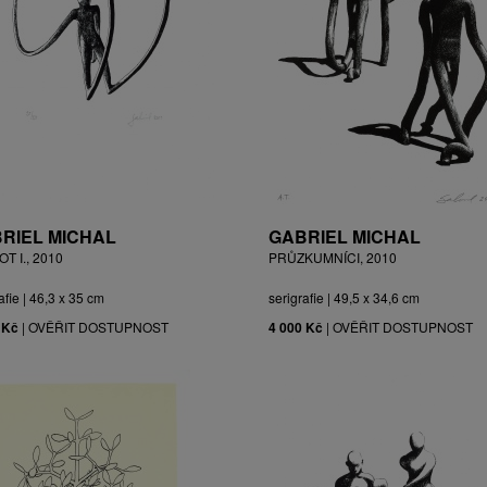
RIEL MICHAL
GABRIEL MICHAL
T I., 2010
PRŮZKUMNÍCI, 2010
afie | 46,3 x 35 cm
serigrafie | 49,5 x 34,6 cm
 Kč
|
OVĚŘIT DOSTUPNOST
4 000 Kč
|
OVĚŘIT DOSTUPNOST