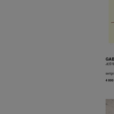
CHOCHOLA VÁCLAV
CHOVANEC JAN
CHRAMOSTA CYRIL
CHVÁTAL JIŘÍ
CIBULKOVÁ JANA
CIBULKOVÁ JINDRA
ČISÁRIK JAN
CÍSAŘOVSKÝ TOMÁŠ
ČÍŽEK JOSEF
GAB
ČIŽMÁR JOZEF
JEŠT
CLESINGER JEAN BAPTISTE
AUGUSTE
serigr
ČLOVĚK PROJEKT ČESKÝ
4 000
CORVIN JIŘÍ
COUBINE OTHON
COUFAL ONDŘEJ
CUBROVÁ MAGDALENA
CUDLÍN KAREL