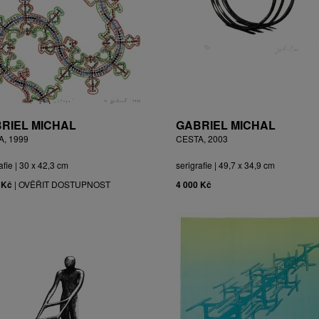
RIEL MICHAL
GABRIEL MICHAL
A, 1999
CESTA, 2003
afie | 30 x 42,3 cm
serigrafie | 49,7 x 34,9 cm
 Kč
|
OVĚŘIT DOSTUPNOST
4 000 Kč