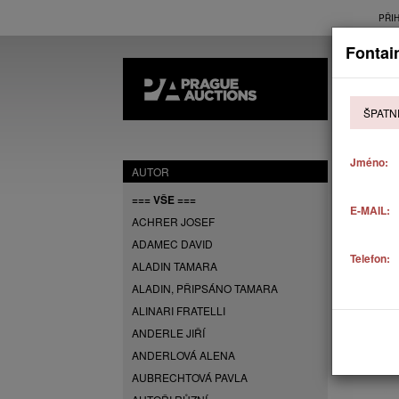
PŘI
Fontai
AK
ŠPATN
P
Jméno:
AUTOR
=== VŠE ===
E-MAIL:
ACHRER JOSEF
ADAMEC DAVID
Telefon:
ALADIN TAMARA
ALADIN, PŘIPSÁNO TAMARA
ALINARI FRATELLI
ANDERLE JIŘÍ
ANDERLOVÁ ALENA
AUBRECHTOVÁ PAVLA