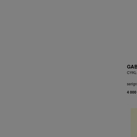
ČEJKOVÁ ANNA ŠKOPKOVÁ
ČERMÁK JOSEF
ČERMÁK MARKO
ČERMÁKOVÁ LENKA
ČERNICKÝ JIŘÍ
ČERNÝ ALEŠ
ČERNÝ FILIP
ČERNÝ JAN
ČERNÝ KAREL
GAB
CHABA KAREL
CYKLO
CHABERA MILAN
serigr
CHADIMA JIŘÍ
4 000
CHARINDA MOHAMMED WASIA
CHATRNÝ DALIBOR
CHIWAYA RAJABU
CHLUPÁČ MILOSLAV
CHMELOVÁ ADÉLA
CHMELOVÁ MARTINA