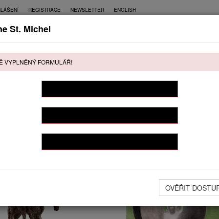
HLÁŠENÍ
REGISTRACE
NEWSLETTER
ENGLISH
ne St. Michel
CE
PŘÍMÝ PRODEJ
KONTAKT
Ě VYPLNĚNÝ FORMULÁŘ!
ŘÍMÝ PRODEJ