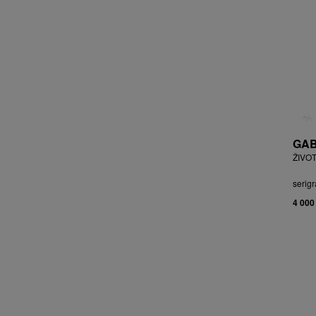
BRYCHTA JAN
BRYCHTA, PŘIPSÁNO JAROSLAV
BUDÍKOVÁ JANA
BUFKA ÁJA
BUKOVSKÝ IVAN
BURDA VLADIMÍR
BURIAN ZDENĚK
BURSÍK SPYTÍMÍR
GAB
CABAN MIROSLAV
ŽIVOT
ČABLA, PŘIPSÁNO BOHUMIL
ČADA MARTIN
serigr
CAIS MILAN
4 000
CAJTHAML DAVID
CAJTHAML JAN
CAMBEROQUE JEAN
CARLOS M.
CARO PEPE
ČECHOVÁ OLGA