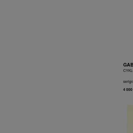
ČEJKOVÁ ANNA ŠKOPKOVÁ
ČERMÁK JOSEF
ČERMÁK MARKO
ČERMÁKOVÁ LENKA
ČERNICKÝ JIŘÍ
ČERNÝ ALEŠ
ČERNÝ FILIP
ČERNÝ JAN
ČERNÝ KAREL
GAB
CHABA KAREL
CYKLO
CHABERA MILAN
serigr
CHADIMA JIŘÍ
4 000
CHARINDA MOHAMMED WASIA
CHATRNÝ DALIBOR
CHIWAYA RAJABU
CHLUPÁČ MILOSLAV
CHMELOVÁ ADÉLA
CHMELOVÁ MARTINA