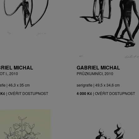
RIEL MICHAL
GABRIEL MICHAL
T I., 2010
PRŮZKUMNÍCI, 2010
afie | 46,3 x 35 cm
serigrafie | 49,5 x 34,6 cm
 Kč
|
OVĚŘIT DOSTUPNOST
4 000 Kč
|
OVĚŘIT DOSTUPNOST