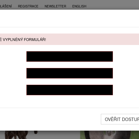
HLÁŠENÍ
REGISTRACE
NEWSLETTER
ENGLISH
CE
PŘÍMÝ PRODEJ
KONTAKT
Ě VYPLNĚNÝ FORMULÁŘ!
ŘÍMÝ PRODEJ