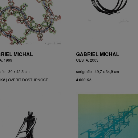
RIEL MICHAL
GABRIEL MICHAL
A, 1999
CESTA, 2003
afie | 30 x 42,3 cm
serigrafie | 49,7 x 34,9 cm
 Kč
|
OVĚŘIT DOSTUPNOST
4 000 Kč