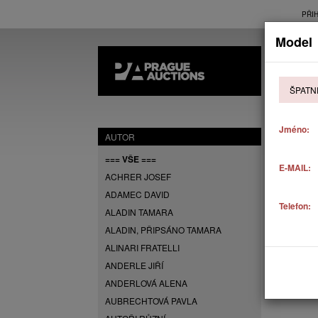
PŘI
Model
AK
ŠPATN
P
Jméno:
AUTOR
=== VŠE ===
E-MAIL:
ACHRER JOSEF
ADAMEC DAVID
Telefon:
ALADIN TAMARA
ALADIN, PŘIPSÁNO TAMARA
ALINARI FRATELLI
ANDERLE JIŘÍ
ANDERLOVÁ ALENA
AUBRECHTOVÁ PAVLA