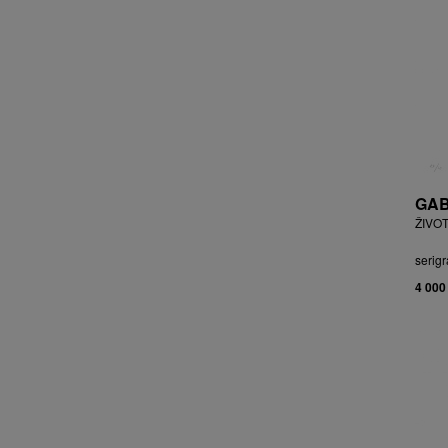
BRYCHTA JAN
BRYCHTA, PŘIPSÁNO JAROSLAV
BUDÍKOVÁ JANA
BUFKA ÁJA
BUKOVSKÝ IVAN
BURDA VLADIMÍR
BURIAN ZDENĚK
BURSÍK SPYTÍMÍR
GAB
CABAN MIROSLAV
ŽIVOT
ČABLA, PŘIPSÁNO BOHUMIL
ČADA MARTIN
serigr
CAIS MILAN
4 000
CAJTHAML DAVID
CAJTHAML JAN
CAMBEROQUE JEAN
CARLOS M.
CARO PEPE
ČECHOVÁ OLGA