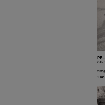
CZEPCOVÁ IRENA
CZIROKOVÁ RENATA
DANIHELOVSKÝ JIŘÍ
DAVID DALIBOR
DAVID JIŘÍ
DAVIS STUDIO
DE BAKKER ROBERT
DEJMEK PETR
DEMEL KAREL
DOBIÁŠ KAROL
PEL
DOBRA RIFO
OJÍN
DOČEKAL KAREL
DOLEŽAL JINDŘICH
vintag
DOSTÁL FRANTIŠEK
1 900
DOSTÁL JAN
DOSTÁL VLADIMÍR
DRAHOTOVÁ VERONIKA
DRESSLER PETER