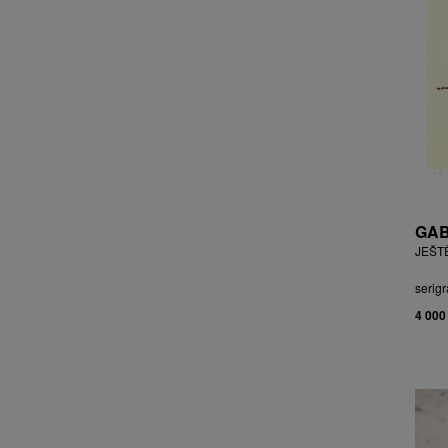
CHOCHOLA VÁCLAV
CHOVANEC JAN
CHRAMOSTA CYRIL
CHVÁTAL JIŘÍ
CIBULKOVÁ JANA
CIBULKOVÁ JINDRA
ČISÁRIK JAN
CÍSAŘOVSKÝ TOMÁŠ
ČÍŽEK JOSEF
GAB
ČIŽMÁR JOZEF
JEŠT
CLESINGER JEAN BAPTISTE
AUGUSTE
serigr
ČLOVĚK PROJEKT ČESKÝ
4 000
CORVIN JIŘÍ
COUBINE OTHON
COUFAL ONDŘEJ
CUBROVÁ MAGDALENA
CUDLÍN KAREL