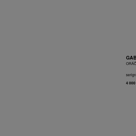
BLABOLILOVÁ MARIE
BLÁHA STANISLAV
BLÁHA, ST. VÁCLAV
BLAŽEK JAROSLAV
BLECHA LUBOMÍR
BLÜ ANA
BOHÁČ JIŘÍ
BORN ADOLF
GAB
BOŠTÍK VÁCLAV
ORÁČ
BOUDA CYRIL
serigr
BOUDOVÁ JANA
4 000
BRÁZDIL ALEŠ
BROMOVÁ VERONIKA
BROŽ RADEK
BRUNCLÍK PAVEL
BRUNNER DVOŘÁK RUDOLF
BRUNOVSKÝ ALBÍN
BRUNTON VLADIMÍR