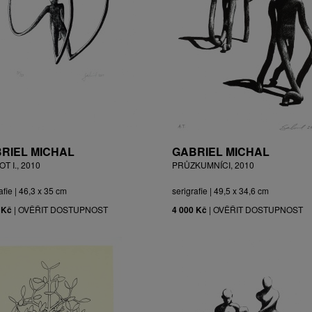
RIEL MICHAL
GABRIEL MICHAL
T I., 2010
PRŮZKUMNÍCI, 2010
afie | 46,3 x 35 cm
serigrafie | 49,5 x 34,6 cm
 Kč
|
OVĚŘIT DOSTUPNOST
4 000 Kč
|
OVĚŘIT DOSTUPNOST