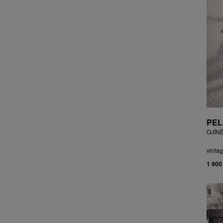
CZEPCOVÁ IRENA
CZIROKOVÁ RENATA
DANIHELOVSKÝ JIŘÍ
DAVID DALIBOR
DAVID JIŘÍ
DAVIS STUDIO
DE BAKKER ROBERT
DEJMEK PETR
DEMEL KAREL
DOBIÁŠ KAROL
PEL
DOBRA RIFO
OJÍN
DOČEKAL KAREL
DOLEŽAL JINDŘICH
vintag
DOSTÁL FRANTIŠEK
1 900
DOSTÁL JAN
DOSTÁL VLADIMÍR
DRAHOTOVÁ VERONIKA
DRESSLER PETER