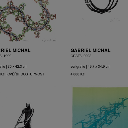
RIEL MICHAL
GABRIEL MICHAL
A, 1999
CESTA, 2003
afie | 30 x 42,3 cm
serigrafie | 49,7 x 34,9 cm
 Kč
|
OVĚŘIT DOSTUPNOST
4 000 Kč