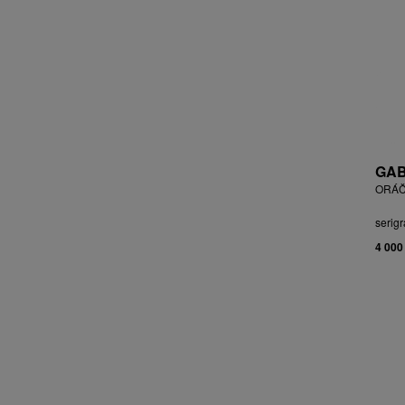
BLABOLILOVÁ MARIE
BLÁHA STANISLAV
BLÁHA, ST. VÁCLAV
BLAŽEK JAROSLAV
BLECHA LUBOMÍR
BLÜ ANA
BOHÁČ JIŘÍ
BORN ADOLF
GAB
BOŠTÍK VÁCLAV
ORÁČ
BOUDA CYRIL
serigr
BOUDOVÁ JANA
4 000
BRÁZDIL ALEŠ
BROMOVÁ VERONIKA
BROŽ RADEK
BRUNCLÍK PAVEL
BRUNNER DVOŘÁK RUDOLF
BRUNOVSKÝ ALBÍN
BRUNTON VLADIMÍR