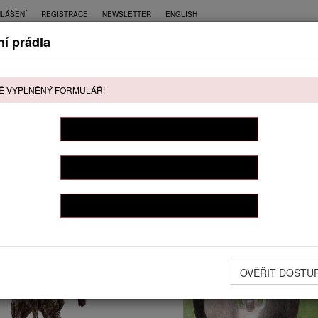
HLÁŠENÍ
REGISTRACE
NEWSLETTER
ENGLISH
í prádla
CE
PŘÍMÝ PRODEJ
KONTAKT
Ě VYPLNĚNÝ FORMULÁŘ!
ŘÍMÝ PRODEJ