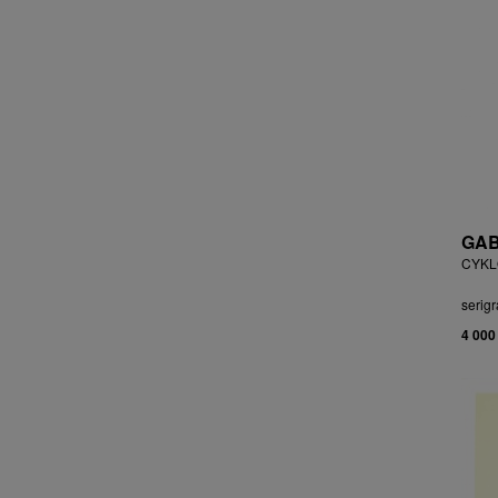
ČEJKOVÁ ANNA ŠKOPKOVÁ
ČERMÁK JOSEF
ČERMÁK MARKO
ČERMÁKOVÁ LENKA
ČERNICKÝ JIŘÍ
ČERNÝ ALEŠ
ČERNÝ FILIP
ČERNÝ JAN
ČERNÝ KAREL
GAB
CHABA KAREL
CYKLO
CHABERA MILAN
serigr
CHADIMA JIŘÍ
4 000
CHARINDA MOHAMMED WASIA
CHATRNÝ DALIBOR
CHIWAYA RAJABU
CHLUPÁČ MILOSLAV
CHMELOVÁ ADÉLA
CHMELOVÁ MARTINA