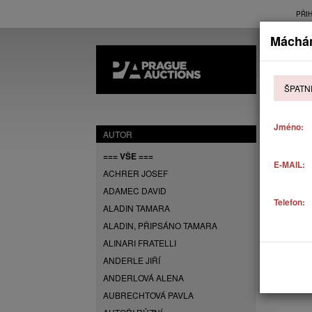
PŘI
Máchán
AK
ŠPATN
P
Jméno:
AUTOR
=== VŠE ===
E-MAIL:
ACHRER JOSEF
ADAMEC DAVID
Telefon:
ALADIN TAMARA
ALADIN, PŘIPSÁNO TAMARA
ALINARI FRATELLI
ANDERLE JIŘÍ
ANDERLOVÁ ALENA
AUBRECHTOVÁ PAVLA