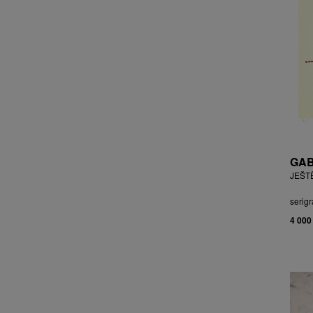
CHOCHOLA VÁCLAV
CHOVANEC JAN
CHRAMOSTA CYRIL
CHVÁTAL JIŘÍ
CIBULKOVÁ JANA
CIBULKOVÁ JINDRA
ČISÁRIK JAN
CÍSAŘOVSKÝ TOMÁŠ
ČÍŽEK JOSEF
GAB
ČIŽMÁR JOZEF
JEŠT
CLESINGER JEAN BAPTISTE
AUGUSTE
serigr
ČLOVĚK PROJEKT ČESKÝ
4 000
CORVIN JIŘÍ
COUBINE OTHON
COUFAL ONDŘEJ
CUBROVÁ MAGDALENA
CUDLÍN KAREL