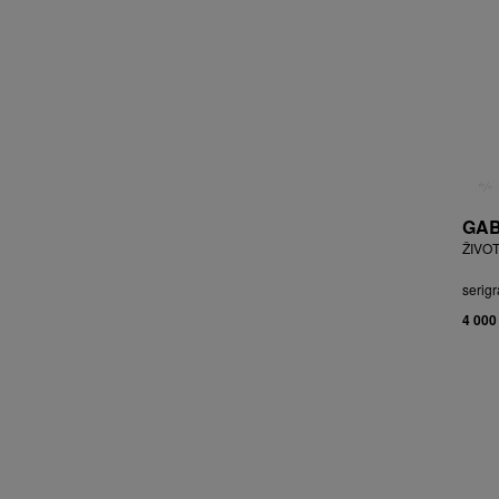
BRYCHTA JAN
BRYCHTA, PŘIPSÁNO JAROSLAV
BUDÍKOVÁ JANA
BUFKA ÁJA
BUKOVSKÝ IVAN
BURDA VLADIMÍR
BURIAN ZDENĚK
BURSÍK SPYTÍMÍR
GAB
CABAN MIROSLAV
ŽIVOT
ČABLA, PŘIPSÁNO BOHUMIL
ČADA MARTIN
serigr
CAIS MILAN
4 000
CAJTHAML DAVID
CAJTHAML JAN
CAMBEROQUE JEAN
CARLOS M.
CARO PEPE
ČECHOVÁ OLGA